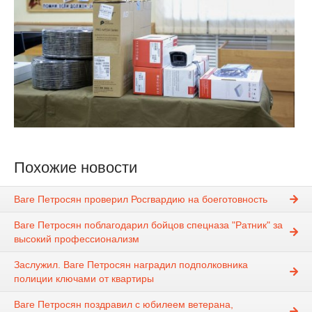
Похожие новости
Ваге Петросян проверил Росгвардию на боеготовность
Ваге Петросян поблагодарил бойцов спецназа "Ратник" за
высокий профессионализм
Заслужил. Ваге Петросян наградил подполковника
полиции ключами от квартиры
Ваге Петросян поздравил с юбилеем ветерана,