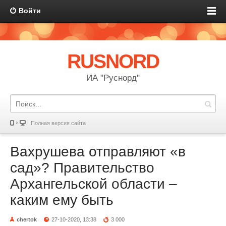
Войти
RUSNORD
ИА "Руснорд"
Полная версия сайта
Вахрушева отправляют «в
сад»? Правительство
Архангельской области –
каким ему быть
chertok
27-10-2020, 13:38
3 000