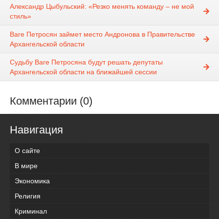
Александр Цыбульский: «Резко менять команду – не мой
стиль»
Ваге Петросян займет место Андронова в Правительстве
Архангельской области
Судьбу Ваге Петросяна будут решать депутаты
Архангельской области на ближайшей сессии
Комментарии (0)
Навигация
О сайте
В мире
Экономика
Религия
Криминал