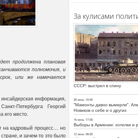
За кулисами полит
удет продолжена плановая
канчиваются полномочия, и
срок, или же намечается
СССР: выстрел в спину
ь инсайдерская информация,
29 июнь
10:00
"Мамонты давно вымерли". Ал
анкт-Петербурга Георгий
Новиков о себе и о других
а его место.
16 июнь
17:00
Выборы в Армении: хотелки и 
ет на кадровый процесс… но
 стране, и зачем-то это было
12 июнь
09:00