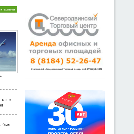
материалы
»
 так с
ев
ь был