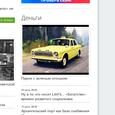
ело» не
Деньги
се обзоры
Парни с зеленым огоньком
оветской
20 июль
09:24
Ну а те, кто носит Levi’s... «Богатство»
времен развитого социализма
ска
15 июль
09:00
Архангельский порт как база снабжения