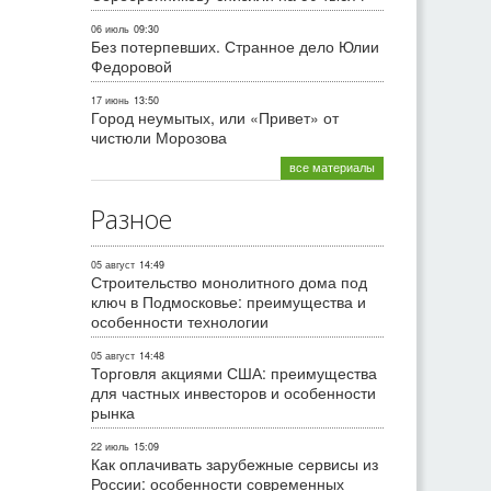
06 июль
09:30
Без потерпевших. Странное дело Юлии
Федоровой
17 июнь
13:50
Город неумытых, или «Привет» от
чистюли Морозова
все материалы
Разное
05 август
14:49
Строительство монолитного дома под
ключ в Подмосковье: преимущества и
особенности технологии
05 август
14:48
Торговля акциями США: преимущества
для частных инвесторов и особенности
рынка
22 июль
15:09
Как оплачивать зарубежные сервисы из
России: особенности современных