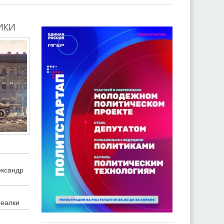
ики
ександр
реалки