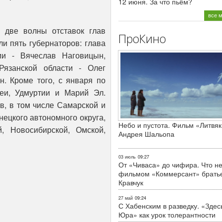
12 июня. За что пьём?
все 
 две волны отставок глав
ПроКино
ли пять губернаторов: глава
ии - Вячеслав Наговицын,
Рязанской области - Олег
н. Кроме того, с января по
еи, Удмуртии и Марий Эл.
в, в том числе Самарской и
нецкого автономного округа,
Небо и пустота. Фильм «Литвяк
, Новосибирской, Омской,
Андрея Шальопа
03 июль
09:27
От «Чиваса» до чифира. Что не
фильмом «Коммерсант» брать
Кравчук
27 май
09:24
С Хабенским в разведку. «Здес
Юра» как урок толерантности