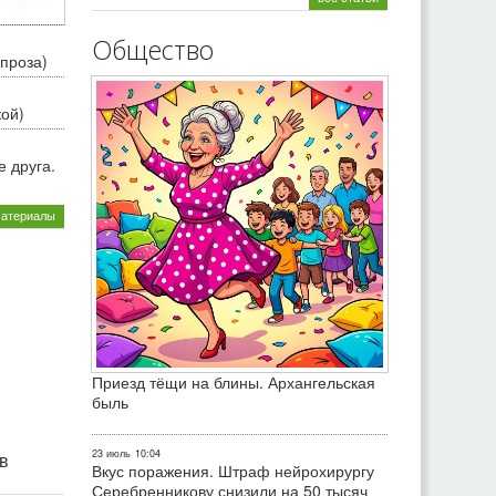
Общество
проза)
кой)
 друга.
материалы
Приезд тёщи на блины. Архангельская
быль
23 июль
10:04
ив
Вкус поражения. Штраф нейрохирургу
Серебренникову снизили на 50 тысяч