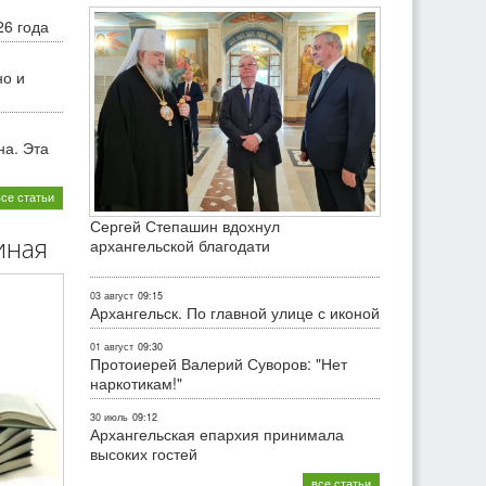
26 года
но и
на. Эта
все статьи
Сергей Степашин вдохнул
иная
архангельской благодати
03 август
09:15
Архангельск. По главной улице с иконой
01 август
09:30
Протоиерей Валерий Суворов: "Нет
наркотикам!"
30 июль
09:12
Архангельская епархия принимала
высоких гостей
все статьи