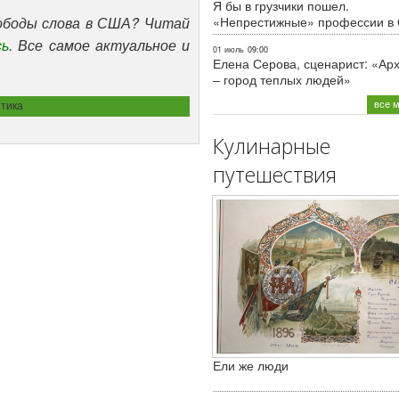
Я бы в грузчики пошел.
«Непрестижные» профессии в
вободы слова в США? Читай
сь
. Все самое актуальное и
01 июль
09:00
Елена Серова, сценарист: «Ар
– город теплых людей»
все 
тика
Кулинарные
путешествия
Ели же люди