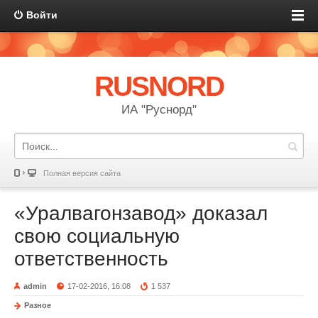
Войти
RUSNORD
ИА "Руснорд"
Полная версия сайта
«Уралвагонзавод» доказал
свою социальную
ответственность
admin
17-02-2016, 16:08
1 537
Разное