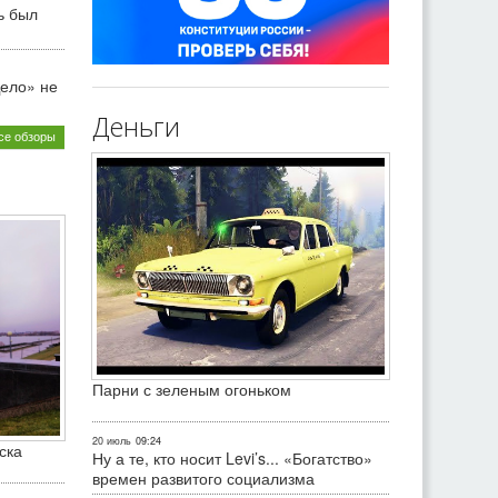
ь был
ело» не
Деньги
се обзоры
Парни с зеленым огоньком
20 июль
09:24
ска
Ну а те, кто носит Levi’s... «Богатство»
времен развитого социализма