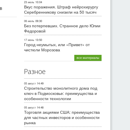
23 июль
10:04
Вкус поражения. Штраф нейрохирургу
ив
Серебренникову снизили на 50 тысяч
06 июль
09:30
Без потерпевших. Странное дело Юлии
Федоровой
17 июнь
13:50
Город неумытых, или «Привет» от
чистюли Морозова
все материалы
Разное
05 август
14:49
Строительство монолитного дома под
ключ в Подмосковье: преимущества и
особенности технологии
05 август
14:48
Торговля акциями США: преимущества
для частных инвесторов и особенности
рынка