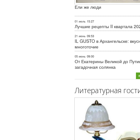
Ели же люди
01 июль
15:27
Лучшие рецепты II квартала 20
21 июнь
09:53
IL GUSTO в Архангельске: вкус
многоточие
05 июнь
09:00
От Екатерины Великой до Пути
загадочная солянка
Литературная гост