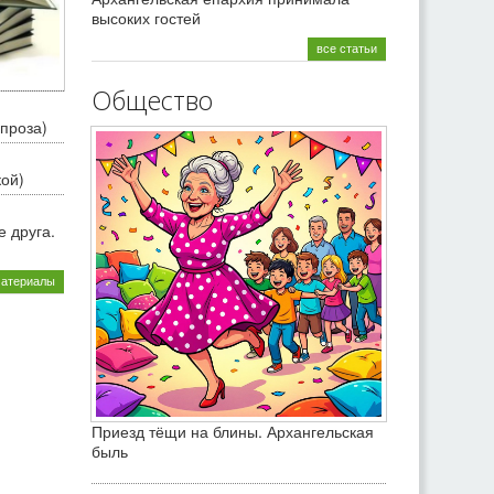
высоких гостей
все статьи
Общество
проза)
кой)
 друга.
материалы
Приезд тёщи на блины. Архангельская
быль