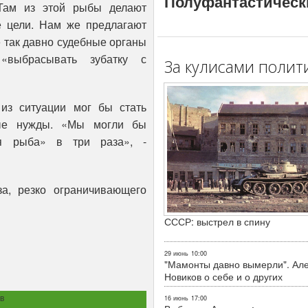
Полуфантастическ
 Там из этой рыбы делают
е цели. Нам же предлагают
 так давно судебные органы
«выбрасывать зубатку с
За кулисами полит
из ситуации мог бы стать
ные нужды. «Мы могли бы
я рыба» в три раза», -
а, резко ограничивающего
СССР: выстрел в спину
29 июнь
10:00
"Мамонты давно вымерли". Ал
Новиков о себе и о других
в
16 июнь
17:00