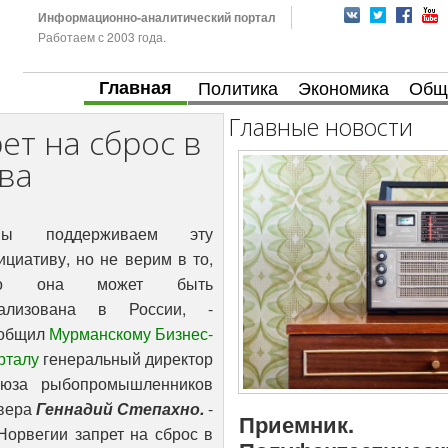
Информационно-аналитический портал
Работаем с 2003 года.
Главная
Политика
Экономика
Общ
Главные новости
ет на сброс в
ва
Мы поддерживаем эту
ициативу, но не верим в то,
то она может быть
ализована в России, -
общил
Мурманскому Бизнес-
рталу
генеральный директор
юза рыбопромышленников
вера
Геннадий Степахно.
-
Приемник.
Норвегии запрет на сброс в