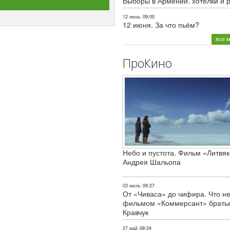
Выборы в Армении: хотелки и 
12 июнь
09:00
12 июня. За что пьём?
все 
ПроКино
Небо и пустота. Фильм «Литвяк
Андрея Шальопа
03 июль
09:27
От «Чиваса» до чифира. Что не
фильмом «Коммерсант» брать
Кравчук
27 май
09:24