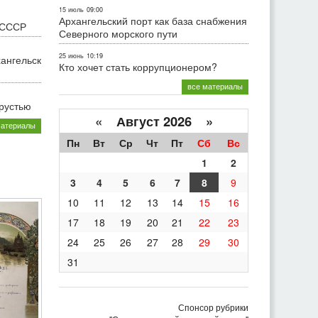
15 июль
09:00
Архангельский порт как база снабжения
 СССР
Северного морского пути
25 июнь
10:19
хангельск
Кто хочет стать коррупционером?
все материалы
грустью
«
Август 2026 »
материалы
Пн
Вт
Ср
Чт
Пт
Сб
Вс
1
2
3
4
5
6
7
8
9
10
11
12
13
14
15
16
17
18
19
20
21
22
23
24
25
26
27
28
29
30
31
Спонсор рубрики