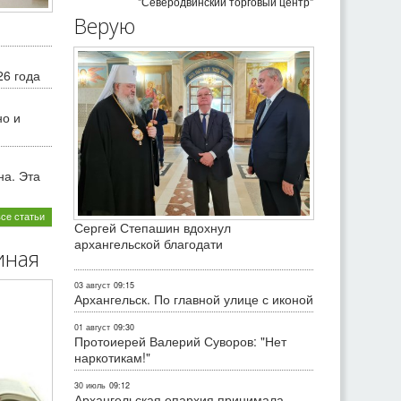
"Северодвинский торговый центр"
Верую
26 года
но и
на. Эта
все статьи
Сергей Степашин вдохнул
архангельской благодати
иная
03 август
09:15
Архангельск. По главной улице с иконой
01 август
09:30
Протоиерей Валерий Суворов: "Нет
наркотикам!"
30 июль
09:12
Архангельская епархия принимала