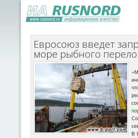
Евросоюз введет запр
море рыбного перело
«
ин
ч
ре
со
по
Со
се
В 