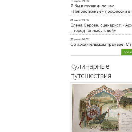
13 июль
09:33
Я бы в грузчики пошел.
«Непрестижные» профессии в
01 июль
09:00
Елена Серова, сценарист: «Ар
– город теплых людей»
26 июнь
10:02
Об архангельском трамвае. С 
все 
Кулинарные
путешествия