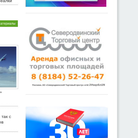
реалки
материалы
»
 так с
ев