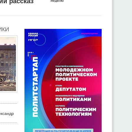
ий рассказ
неделю
ики
ександр