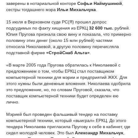
заверены в нотариальной конторе
Софьи Наймушиной
,
сестры тогдашнего мэра
Ильи Михальчука
.
15 июля в Верховном суде РС(Я) прошел допрос
подсудимых по факту хищения из ЕРКЦ
32 600 тыс.
рублей.
Юлия Пругова признала свою вину и показала, что примерно
половину этих денег (около 15 млн рублей) частями
относила Николаевой, а другую половину перечисляла
подставной фирме
«СтройСнаб Альта»
.
«В марте 2005 года Пругова обратилась к Николаевой с
предложением о том, чтобы ЕРКЦ стал поставщиком
компьютерной техники для мэрии и предприятий ЖКХ. Для
этого нужны были денежные вложения. Николаева одобрила
это предложение, но, по словам Пруговой, сказала, что
поставщик компьютерной техники будет определен ею
лично.
Мэрией был проведен фальшивый тендер на поставку
компьютерной техники, который «выиграл» ЕРКЦ. До этого
тендера Николаева пригласила Пругову к себе в кабинет, где
сидел молодой человек. Это был
Александр Михальчук
,