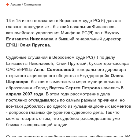
Архив
/
Скандалы
14 и 15 июля показания в Верховном суде РС(Я) давали
главные подсудимые - бывший начальник Финансово-
казначейского управления Минфина РС(Я) по г. Якутску
Елизавета Николаева
и бывший генеральный директор
ЕРКЦ
Юлия Пругова
.
Судебные слушания в Верховном суде РС(Я) по делу
Елизаветы Николаевой, Юлии Пруговой, бухгалтера-кассира
ОАО «ЕРКЦ»
Анны Соловьевой
, генерального директора
открытого акционерного общества «Якутдорстрой»
Олега
Шаравара
, бывшего заместителя мэра муниципального
образования «Город Якутск»
Сергея Петрова
начались
5
апреля 2007 года
. В этом году рассмотрение дела
постоянно откладывалось по самым разным причинам, но
все-таки добралось до одного из кульминационных моментов
- допросов главных фигурантов судебного дела. Так что
можно говорить о том, что судебное расследование уже
близко к завершающей стадии.
Судя по отчетам с судебного заседания, опубликованным ИА