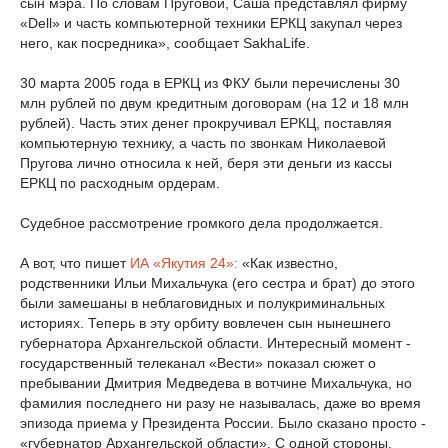
сын мэра. По словам Пруговой, Саша представлял фирму
«Dell» и часть компьютерной техники ЕРКЦ закупал через
него, как посредника», сообщает SakhaLife.
30 марта 2005 года в ЕРКЦ из ФКУ были перечислены 30
млн рублей по двум кредитным договорам (на 12 и 18 млн
рублей). Часть этих денег прокручивал ЕРКЦ, поставляя
компьютерную технику, а часть по звонкам Николаевой
Пругова лично относила к ней, беря эти деньги из кассы
ЕРКЦ по расходным ордерам.
Судебное рассмотрение громкого дела продолжается.
А вот, что пишет
ИА «Якутия 24»:
«Как известно,
родственники Ильи Михальчука (его сестра и брат) до этого
были замешаны в неблаговидных и полукриминальных
историях. Теперь в эту орбиту вовлечен сын нынешнего
губернатора Архангельской области. Интересный момент -
государственный телеканал «Вести» показал сюжет о
пребывании Дмитрия Медведева в вотчине Михальчука, но
фамилия последнего ни разу не называлась, даже во время
эпизода приема у Президента России. Было сказано просто -
«губернатор Архангельской области». С одной стороны,