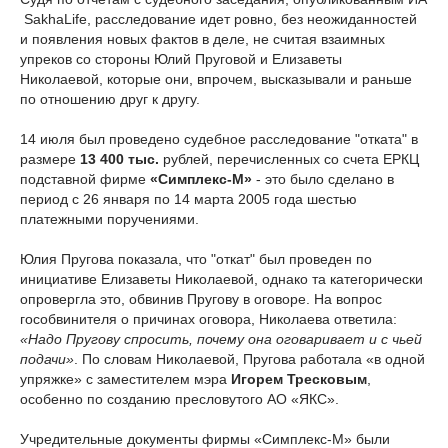
SakhaLife, расследование идет ровно, без неожиданностей
и появления новых фактов в деле, не считая взаимных
упреков со стороны Юлий Пруговой и Елизаветы
Николаевой, которые они, впрочем, высказывали и раньше
по отношению друг к другу.
14 июля был проведено судебное расследование "отката" в
размере
13 400 тыс.
рублей, перечисленных со счета ЕРКЦ
подставной фирме
«Симплекс-М»
- это было сделано в
период с 26 января по 14 марта 2005 года шестью
платежными поручениями.
Юлия Пругова показала, что "откат" был проведен по
инициативе Елизаветы Николаевой, однако та категорически
опровергла это, обвинив Пругову в оговоре. На вопрос
гособвинителя о причинах оговора, Николаева ответила:
«Надо Пругову спросить, почему она оговаривает и с чьей
подачи»
. По словам Николаевой, Пругова работала «в одной
упряжке» с заместителем мэра
Игорем Тресковым
,
особенно по созданию пресловутого АО «ЯКС».
Учредительные документы фирмы «Симплекс-М» были