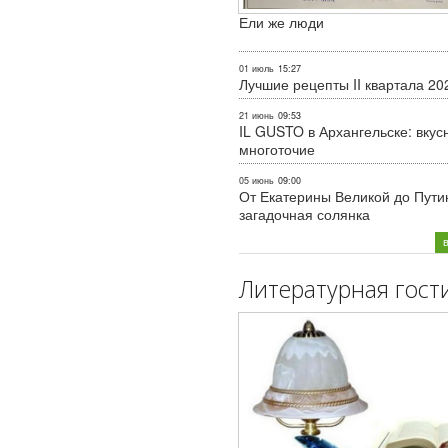
Ели же люди
01 июль
15:27
Лучшие рецепты II квартала 20
21 июнь
09:53
IL GUSTO в Архангельске: вкус
многоточие
05 июнь
09:00
От Екатерины Великой до Пути
загадочная солянка
Литературная гост