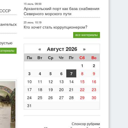
15 июль
09:00
Архангельский порт как база снабжения
 СССР
Северного морского пути
25 июнь
10:19
хангельск
Кто хочет стать коррупционером?
все материалы
грустью
«
Август 2026 »
материалы
Пн
Вт
Ср
Чт
Пт
Сб
Вс
1
2
3
4
5
6
7
8
9
10
11
12
13
14
15
16
17
18
19
20
21
22
23
24
25
26
27
28
29
30
31
Спонсор рубрики