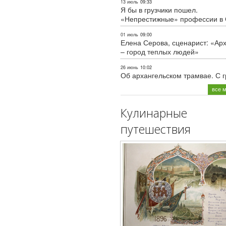
13 июль
09:33
Я бы в грузчики пошел.
«Непрестижные» профессии в
01 июль
09:00
Елена Серова, сценарист: «Ар
– город теплых людей»
26 июнь
10:02
Об архангельском трамвае. С 
все 
Кулинарные
путешествия