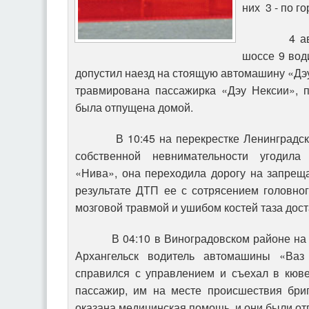
них 3 - по го
4 августа
шоссе 9 вод
допустил наезд на стоящую автомашину «Дэу
травмирована пассажирка «Дэу Нексии», 
была отпущена домой.
В 10:45 на перекрестке Ленинградски
собственной невнимательности угодил
«Нива», она переходила дорогу на запрещ
результате ДТП ее с сотрясением головног
мозговой травмой и ушибом костей таза дост
В 04:10 в Виноградовском районе на 98
Архангельск водитель автомашины «Ваз
справился с управлением и съехал в кюве
пассажир, им на месте происшествия бри
оказана медицинская помощь, и они были о