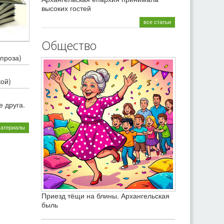
высоких гостей
все статьи
Общество
проза)
кой)
 друга.
материалы
Приезд тёщи на блины. Архангельская
быль