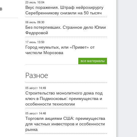
23 июль
10:04
Вкус поражения. Штраф нейрохирургу
ив
Серебренникову снизили на 50 тысяч
06 июль
09:30
Без потерпевших. Странное дело Юлии
Федоровой
17 июнь
13:50
Город неумытых, или «Привет» от
чистюли Морозова
все материалы
Разное
05 август
14:49
Строительство монолитного дома под
ключ в Подмосковье: преимущества и
особенности технологии
05 август
14:48
Торговля акциями США: преимущества
для частных инвесторов и особенности
рынка