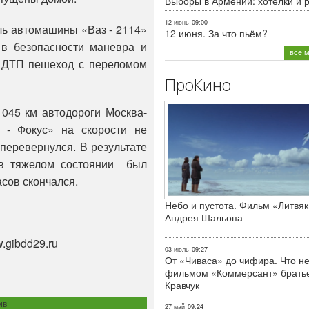
Выборы в Армении: хотелки и 
12 июнь
09:00
 автомашины «Ваз - 2114»
12 июня. За что пьём?
в безопасности маневра и
все 
е ДТП пешеход с переломом
ПроКино
 км автодороги Москва-
 - Фокус» на скорости не
 перевернулся. В результате
 в тяжелом состоянии был
асов скончался.
Небо и пустота. Фильм «Литвяк
Андрея Шальопа
.gibdd29.ru
03 июль
09:27
От «Чиваса» до чифира. Что не
фильмом «Коммерсант» брать
Кравчук
ив
27 май
09:24