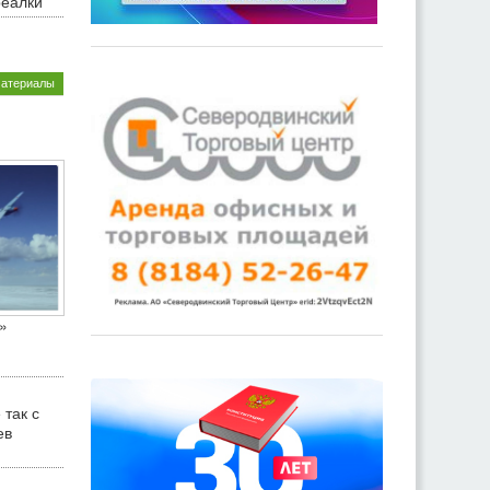
реалки
материалы
»
 так с
ев