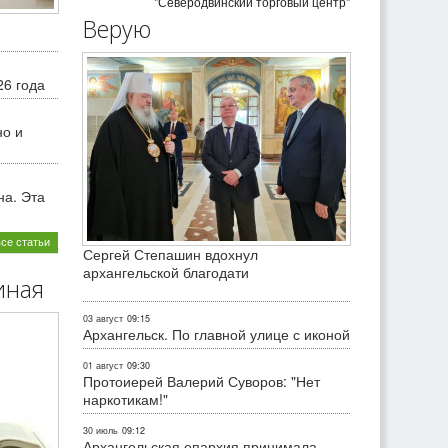
"Северодвинский торговый центр"
Верую
26 года
но и
на. Эта
все статьи
Сергей Степашин вдохнул
архангельской благодати
иная
03 август
09:15
Архангельск. По главной улице с иконой
01 август
09:30
Протоиерей Валерий Суворов: "Нет
наркотикам!"
30 июль
09:12
Архангельская епархия принимала