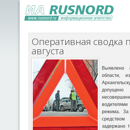
Оперативная сводка п
августа
Выявлено 
области, 
Архангельск
допущено 
несоверш
водителями
режима. За
средством
задержано 1