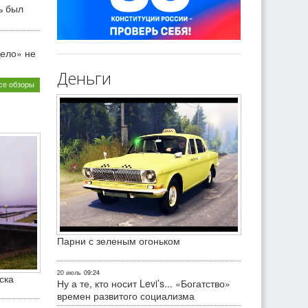
ь был
ело» не
Деньги
се обзоры
Парни с зеленым огоньком
20 июль
09:24
ска
Ну а те, кто носит Levi’s... «Богатство»
времен развитого социализма