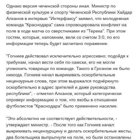
Однако версия чеченской стороны иная. Министр по
физической культуре и спорту Чеченской Республики Хайдар
Алханов в интервью "Интерфаксу" заявил, что молодежная
команда "Краснодара" сама спровоцировала конфликт на
поле в ходе матча со сверстниками из "Терека". При этом
гостям, которые, напомним, вели со счетом 3:0, по его
информации теперь будет засчитано поражение.
"Гогниев действовал исключительно агрессивно; подойдя к
трибунам, начал вести себя по-хамски, его не могли
угомонить товарищи по команде. Такого в Грозном не было
никогда. Гогниев начал выкрикивать оскорбительные
нецензурные слова, при этом выражался подчёркнуто
оскорбительно в адрес зрителей и даже руководства
республики", - отметил Алханов, который категорически
опроверг информацию о том, что якобы в отношении
футболистов "Краснодара" было применено насилие.
"Это абсолютно не соответствует действительности, -
утверждает министр. - После того как Гогниев начал
выкрикивать нецензурщину и делать оскорбительные жесты,
два болельщика выпрыгнули на поле, но были остановлены