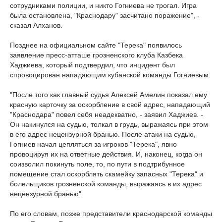
сотрудниками полиции, и никто Гогниева не трогал. Игра
была остановлена, "Краснодару" засчитано поражение", -
сказал Алханов.
Позднее на официальном сайте "Терека" появилось
заявление пресс-атташе грозненского клуба Казбека
Хаджиева, который подтвердил, что инцидент был
спровоцирован нападающим кубанской команды Гогниевым.
"После того как главный судья Алексей Амелин показал ему
красную карточку за оскорбление в свой адрес, нападающий
"Краснодара" повел себя неадекватно, - заявил Хаджиев. -
Он накинулся на судью, толкал в грудь, выражаясь при этом
в его адрес нецензурной бранью. После атаки на судью,
Гогниев начал цепляться за игроков "Терека", явно
провоцируя их на ответные действия. И, наконец, когда он
соизволил покинуть поле, то, по пути в подтрибунное
помещение стал оскорблять скамейку запасных "Терека" и
болельщиков грозненской команды, выражаясь в их адрес
нецензурной бранью".
По его словам, позже представители краснодарской команды