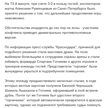
На 73-й минуте, при счете 3:0 в пользу гостей, инспектором
матча Алексеем Румянцевым из Санкт-Петербурга было
принято решение о том, что дальнейшее продолжение игры
невозможно.
Обстоятельства инцидента до сих пор не ясны - участники
конфликта приводят диаметрально противоположные
версии.
По информации пресс-службы "Краснодара", причиной для
подобного решения стала массовая драка. На поле
выбежали болельщики и сотрудники охраны арены и стали
избивать форварда Спартака Гогниева и других игроков и
тренеров команды гостей. Представители "горожан" были
вынуждены укрыться в подтрибунном помещении.
Этому эпизоду предшествовало несколько стычек, в ходе
которых желтые карточки получили Евгений Чернышов,
Шамиль Ашаханов и Гогниев, оформивший в этой встрече
дубль. Почти тут же Гогниев был удостоен второго
"горчичника", который автоматически превратился в красную
карточку, однако не подчинился требованию судьи покинуть