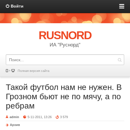
Войти
RUSNORD
ИА "Руснорд"
Полная версия сайта
Такой футбол нам не нужен. В
Грозном бьют не по мячу, а по
ребрам
admin
5-11-2011, 13:26
3 579
Архив