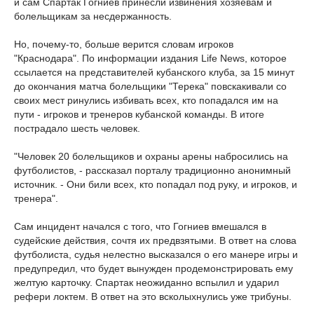
и сам Спартак Гогниев принесли извинения хозяевам и
болельщикам за несдержанность.
Но, почему-то, больше верится словам игроков
"Краснодара". По информации издания Life News, которое
ссылается на представителей кубанского клуба, за 15 минут
до окончания матча болельщики "Терека" повскакивали со
своих мест ринулись избивать всех, кто попадался им на
пути - игроков и тренеров кубанской команды. В итоге
пострадало шесть человек.
"Человек 20 болельщиков и охраны арены набросились на
футболистов, - рассказал порталу традиционно анонимный
источник. - Они били всех, кто попадал под руку, и игроков, и
тренера".
Сам инцидент начался с того, что Гогниев вмешался в
судейские действия, сочтя их предвзятыми. В ответ на слова
футболиста, судья нелестно высказался о его манере игры и
предупредил, что будет вынужден продемонстрировать ему
желтую карточку. Спартак неожиданно вспылил и ударил
рефери локтем. В ответ на это всколыхнулись уже трибуны.