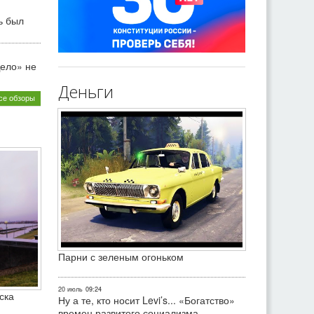
ь был
ело» не
Деньги
се обзоры
Парни с зеленым огоньком
20 июль
09:24
ска
Ну а те, кто носит Levi’s... «Богатство»
времен развитого социализма