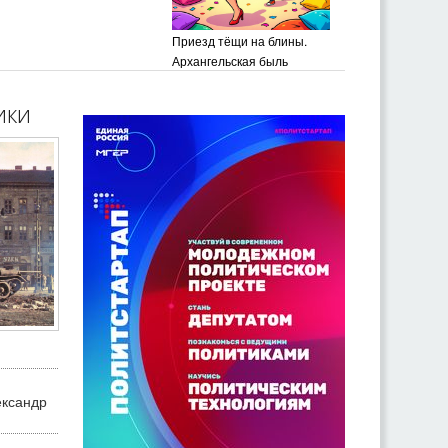
Приезд тёщи на блины.
Архангельская быль
ики
ександр