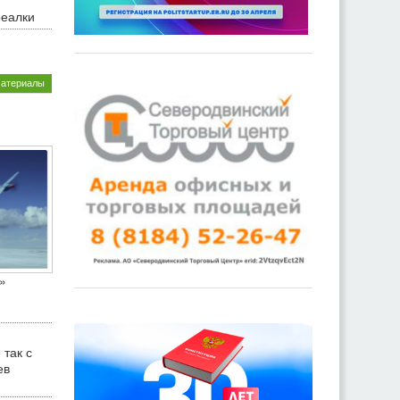
реалки
материалы
»
 так с
ев