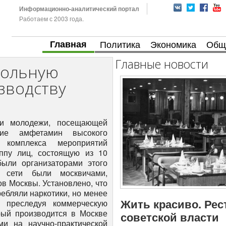
Информационно-аналитический портал
Работаем с 2003 года.
Главная
Политика
Экономика
Общ
Главные новости
польную
зводству
ди молодежи, посещающей
ение амфетамин высокого
 комплекса мероприятий
уппу лиц, состоящую из 10
были организаторами этого
й сети были москвичами,
в Москвы. Установлено, что
ребляли наркотики, но менее
Жить красиво. Рес
 преследуя коммерческую
орый производится в Москве
советской власти
и на научно-практической