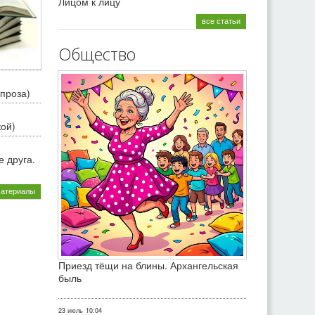
Лицом к лицу
все статьи
Общество
проза)
кой)
 друга.
материалы
Приезд тёщи на блины. Архангельская
быль
23 июль
10:04