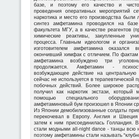
базе, и поэтому его качество и чисто
проведения оперативных мероприятий се
наркотика и место его производства были
синтез амфетамина проводился на базе
факультета МГУ, а в качестве реагентов (п
химические реактивы, закупленные уни
процесса. Главным идеологом и организа
изготовителем амфетамина оказался в
окончивший химфак с отличием. По фактам
амфетамина возбуждено три уголовн
продолжается. Амфетамин - психост
возбуждающее действие на центральную 
сейчас не используется в терапевтической 
побочных действий. Более широкое распр
получил как наркотик экстази, который 
помощью специального оборудова
амфетаминовый бум произошел в Японии сре
Из Японии демобилизованные солдаты прив
перекочевал в Европу. Англия и Швеция
затем к ним присоединилась Голландия. 
стали модными all-night dance - танцы всю 
поэтому амфетамины стали называть "клубн