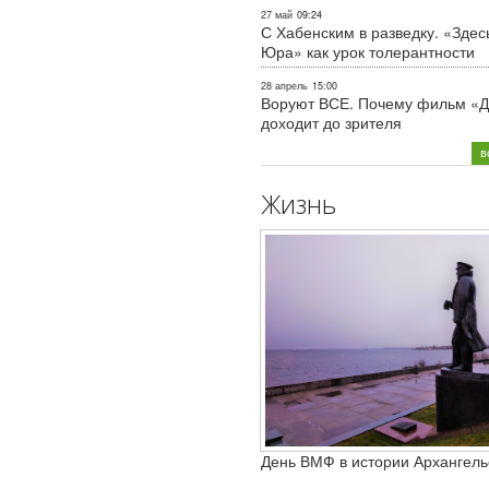
27 май
09:24
С Хабенским в разведку. «Здес
Юра» как урок толерантности
28 апрель
15:00
Воруют ВСЕ. Почему фильм «Д
доходит до зрителя
в
Жизнь
День ВМФ в истории Архангель