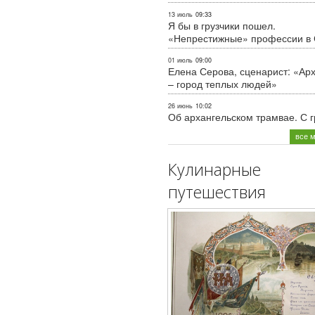
13 июль
09:33
Я бы в грузчики пошел.
«Непрестижные» профессии в
01 июль
09:00
Елена Серова, сценарист: «Ар
– город теплых людей»
26 июнь
10:02
Об архангельском трамвае. С 
все 
Кулинарные
путешествия