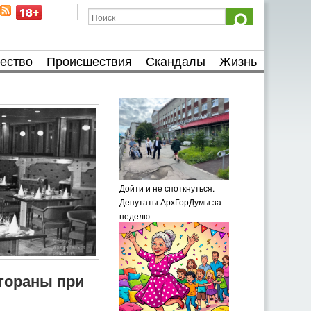
ество
Происшествия
Скандалы
Жизнь
Дойти и не споткнуться.
Депутаты АрхГорДумы за
неделю
тораны при