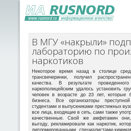
В МГУ «накрыли» под
лабораторию по прои
наркотиков
Некоторое время назад в столице сре
трансвечеринки, получил распростран
качества. В результате проведенного
наркополицейским удалось установить гр
человек в возрасте до 23 лет, которые 
бизнеса. Все организаторы преступно
студентами и выпускниками престижных вузо
все лица, входящие в сеть, сами также упот
качественные. Свой же амфетамин они,
выгоду, рекламировали как наркотик, кот
дипломированными специалистами-химикам