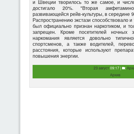
и Швеции творилось то же самое, и числ
достигало 20%. "Вторая амфетами
развивающейся рейв-культуры, в середине 9
Распространению экстази способствовало и т
был официально признан наркотиком, и то
запрещен. Кроме посетителей ночных з
наркомания является довольно типичн
спортсменов, а также водителей, пере
расстояния, которые используют препара
повышения энергии.
23 август
09:17 |
:
Арх
Архив