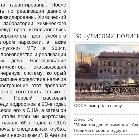
та гарантированы. После
ть по реализации данного
 ликвидированы. Химический
 лаборатории химического
рекурсоров) использовались
За кулисами полит
верситетом для учебного
тором наркосети, а также
ыпускник МГУ, в 2004г.
 производства и реализации
ых дела. Расследование
имулятор, оказывающий
нервную систему, который
практике вследствие наличия
остранение этот препарат
можно изготовить только с
ния. Первый массовый
ди подростков в 6О-е годы.
СССР: выстрел в спину
езли его в США, а затем он
 стали первыми жертвами,
29 июнь
10:00
В начале 60-х годов в США
"Мамонты давно вымерли". Ал
ночь, в специальных клубах,
Новиков о себе и о других
ыми наркотиками". В Англии