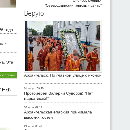
Спонсор рубрики
"Северодвинский торговый центр"
Верую
26 года
но и
на. Эта
Архангельск. По главной улице с иконой
все статьи
иная
01 август
09:30
Протоиерей Валерий Суворов: "Нет
наркотикам!"
30 июль
09:12
Архангельская епархия принимала
высоких гостей
29 июль
08:40