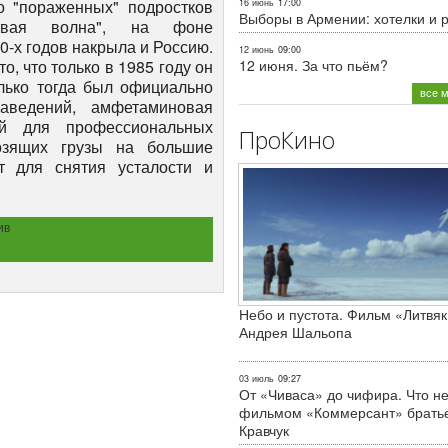
о "пораженных" подростков
16 июнь
17:00
Выборы в Армении: хотелки и 
новая волна", на фоне
0-х годов накрыла и Россию.
12 июнь
09:00
12 июня. За что пьём?
о, что только в 1985 году он
лько тогда был официально
все 
аведений, амфетаминовая
ой для профессиональных
ПроКино
возящих грузы на большие
т для снятия усталости и
ив
Небо и пустота. Фильм «Литвяк
Андрея Шальопа
03 июль
09:27
От «Чиваса» до чифира. Что не
фильмом «Коммерсант» брать
Кравчук