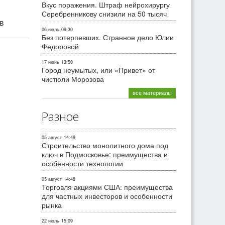
Вкус поражения. Штраф нейрохирургу
Серебренникову снизили на 50 тысяч
ив
06 июль
09:30
Без потерпевших. Странное дело Юлии
Федоровой
17 июнь
13:50
Город неумытых, или «Привет» от
чистюли Морозова
все материалы
Разное
05 август
14:49
Строительство монолитного дома под
ключ в Подмосковье: преимущества и
особенности технологии
05 август
14:48
Торговля акциями США: преимущества
для частных инвесторов и особенности
рынка
22 июль
15:09