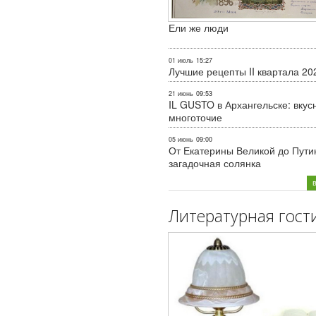
Ели же люди
01 июль
15:27
Лучшие рецепты II квартала 20
21 июнь
09:53
IL GUSTO в Архангельске: вкус
многоточие
05 июнь
09:00
От Екатерины Великой до Пути
загадочная солянка
Литературная гост