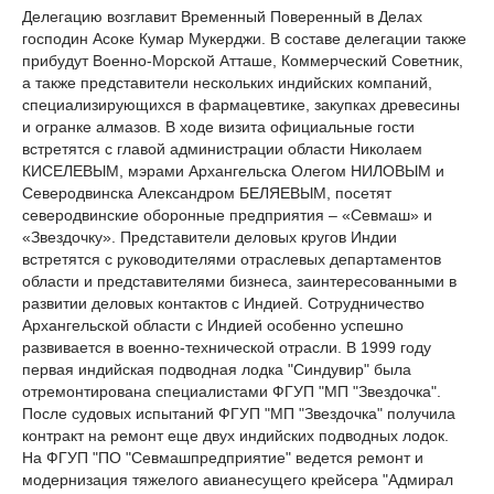
Делегацию возглавит Временный Поверенный в Делах
господин Асоке Кумар Мукерджи. В составе делегации также
прибудут Военно-Морской Атташе, Коммерческий Советник,
а также представители нескольких индийских компаний,
специализирующихся в фармацевтике, закупках древесины
и огранке алмазов. В ходе визита официальные гости
встретятся с главой администрации области Николаем
КИСЕЛЕВЫМ, мэрами Архангельска Олегом НИЛОВЫМ и
Северодвинска Александром БЕЛЯЕВЫМ, посетят
северодвинские оборонные предприятия – «Севмаш» и
«Звездочку». Представители деловых кругов Индии
встретятся с руководителями отраслевых департаментов
области и представителями бизнеса, заинтересованными в
развитии деловых контактов с Индией. Сотрудничество
Архангельской области с Индией особенно успешно
развивается в военно-технической отрасли. В 1999 году
первая индийская подводная лодка "Синдувир" была
отремонтирована специалистами ФГУП "МП "Звездочка".
После судовых испытаний ФГУП "МП "Звездочка" получила
контракт на ремонт еще двух индийских подводных лодок.
На ФГУП "ПО "Севмашпредприятие" ведется ремонт и
модернизация тяжелого авианесущего крейсера "Адмирал