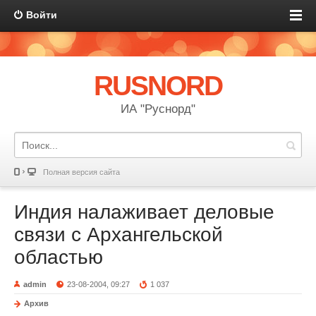
Войти
RUSNORD
ИА "Руснорд"
Полная версия сайта
Индия налаживает деловые
связи с Архангельской
областью
admin
23-08-2004, 09:27
1 037
Архив