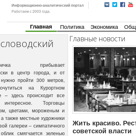
Информационно-аналитический портал
Работаем с 2003 года.
Главная
Политика
Экономика
Общ
Главные новости
словодский
ктричка прибывает
ески в центр города, и от
 нужно пройти 300 метров,
очутиться на Курортном
е – здесь происходит все
интересное. Торговцы
м, цветами, мороженым и
 а также местные художники
Жить красиво. Рес
вой галереи – симпатичного
советской власти
 облик смягчается зеленью