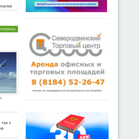
реалки
материалы
»
 так с
ев