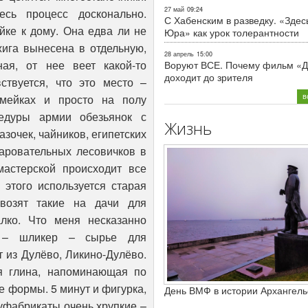
27 май
09:24
есь процесс досконально.
С Хабенским в разведку. «Здес
йке к дому. Она едва ли не
Юра» как урок толерантности
ига вынесена в отдельную,
28 апрель
15:00
ная, от нее веет какой-то
Воруют ВСЕ. Почему фильм «Д
доходит до зрителя
ствуется, что это место –
в
амейках и просто на полу
едуры армии обезьянок с
Жизнь
зочек, чайников, египетских
аровательных лесовичков в
мастерской происходит все
 этого используется старая
увозят такие на дачи для
лко. Что меня несказанно
у – шликер – сырье для
 из Дулёво, Ликино-Дулёво.
я глина, напоминающая по
е формы. 5 минут и фигурка,
День ВМФ в истории Архангель
луфабрикаты очень хрупкие –