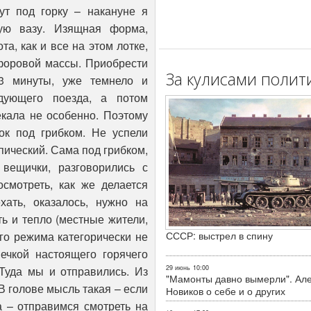
ут под горку – накануне я
ную вазу. Изящная форма,
та, как и все на этом лотке,
форовой массы. Приобрести
За кулисами полит
 3 минуты, уже темнело и
дующего поезда, а потом
екала не особенно. Поэтому
ок под грибком. Не успели
пический. Сама под грибком,
вещички, разговорились с
смотреть, как же делается
ать, оказалось, нужно на
ть и тепло (местные жители,
СССР: выстрел в спину
го режима категорически не
шечкой настоящего горячего
29 июнь
10:00
 Туда мы и отправились. Из
"Мамонты давно вымерли". Ал
В голове мысль такая – если
Новиков о себе и о других
а – отправимся смотреть на