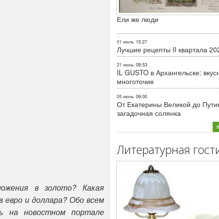
Ели же люди
01 июль
15:27
Лучшие рецепты II квартала 20
21 июнь
09:53
IL GUSTO в Архангельске: вкус
многоточие
05 июнь
09:00
От Екатерины Великой до Пути
загадочная солянка
Литературная гост
ожения в золото? Какая
 евро и доллара? Обо всем
ь на новостном портале