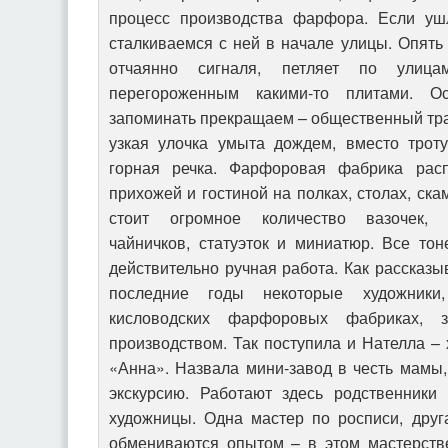
процесс производства фарфора. Если ушл
сталкиваемся с ней в начале улицы. Опять 
отчаянно сигналя, петляет по улицам
перегороженным какими-то плитами. О
запоминать прекращаем – общественный тра
узкая улочка умыта дождем, вместо трот
горная речка. Фарфоровая фабрика рас
прихожей и гостиной на полках, столах, ска
стоит огромное количество вазочек, к
чайничков, статуэток и миниатюр. Все тон
действительно ручная работа. Как рассказы
последние годы некоторые художники
кисловодских фарфоровых фабриках, з
производством. Так поступила и Нателла –
«Анна». Назвала мини-завод в честь мамы,
экскурсию. Работают здесь родственники
художницы. Одна мастер по росписи, друг
обмениваются опытом – в этом мастерстве