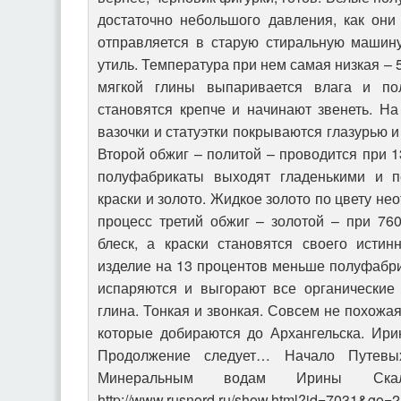
достаточно небольшого давления, как они
отправляется в старую стиральную машин
утиль. Температура при нем самая низкая – 
мягкой глины выпаривается влага и пол
становятся крепче и начинают звенеть. Н
вазочки и статуэтки покрываются глазурью и
Второй обжиг – политой – проводится при 1
полуфабрикаты выходят гладенькими и 
краски и золото. Жидкое золото по цвету не
процесс третий обжиг – золотой – при 760
блеск, а краски становятся своего истинн
изделие на 13 процентов меньше полуфабрик
испаряются и выгорают все органические 
глина. Тонкая и звонкая. Совсем не похожа
которые добираются до Архангельска. И
Продолжение следует… Начало Путевых
Минеральным водам Ирины Скал
http://www.rusnord.ru/show.html?id=7031&go=2