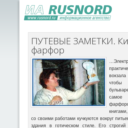
ПУТЕВЫЕ ЗАМЕТКИ. Ки
фарфор
…Эле
практич
вокзала
чтобы 
бульвар
самое 
фарфоро
книгами,
со своими работами кучкуются вокруг питье
здания в готическом стиле. Его строгий