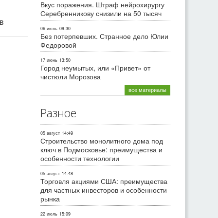
Вкус поражения. Штраф нейрохирургу
Серебренникову снизили на 50 тысяч
ив
06 июль
09:30
Без потерпевших. Странное дело Юлии
Федоровой
17 июнь
13:50
Город неумытых, или «Привет» от
чистюли Морозова
все материалы
Разное
05 август
14:49
Строительство монолитного дома под
ключ в Подмосковье: преимущества и
особенности технологии
05 август
14:48
Торговля акциями США: преимущества
для частных инвесторов и особенности
рынка
22 июль
15:09