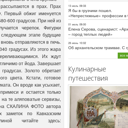
 рассыпаются в прах. Прах
13 июль
09:33
Я бы в грузчики пошел.
у. Первый обжиг именуется
«Непрестижные» профессии в
580-600 градусов. При ней из
01 июль
09:00
учается черепок. Фигурки
Елена Серова, сценарист: «Ар
– город теплых людей»
а следующем этапе будущие
 вновь отправляются в печь.
26 июнь
10:02
Об архангельском трамвае. С 
340 градусах. Из этого жара
все 
переливающимися. Их ждут
отличимо от йода. Завершает
Кулинарные
 градусах. Золото обретает
путешествия
ого цвета. Кстати, готовое
ата. Он вроде как усыхает,
примеси и остается только
я на те аляповатые сервизы,
рина СКАЛИНА ФОТО автора
 заметок по Кавказским
иной читайте здесь: