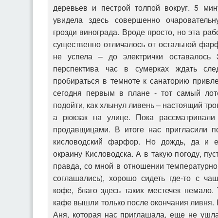
деревьев и пестрой толпой вокруг. 5 мин
увидела здесь совершенно очарователь
грозди винограда. Вроде просто, но эта рабо
существенно отличалось от остальной фар
не успела – до электрички оставалось
перспектива час в сумерках ждать сле
пробираться в темноте к санаторию привл
сегодня первым в плане - тот самый лот
подойти, как хлынул ливень – настоящий тро
а рюкзак на улице. Пока рассматривали 
продавщицами. В итоге нас пригласили по
кисловодский фарфор. Но дождь, да и ех
окраину Кисловодска. А в такую погоду, пус
правда, со мной в отношении температурно
соглашались), хорошо сидеть где-то с ча
кофе, благо здесь таких местечек немало.
кафе вышли только после окончания ливня. 
Аня, которая нас приглашала, еще не ушл