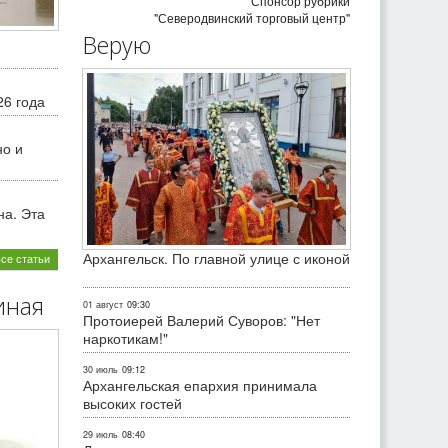
Спонсор рубрики
"Северодвинский торговый центр"
Верую
26 года
но и
на. Эта
Архангельск. По главной улице с иконой
все статьи
иная
01 август
09:30
Протоиерей Валерий Суворов: "Нет
наркотикам!"
30 июль
09:12
Архангельская епархия принимала
высоких гостей
29 июль
08:40