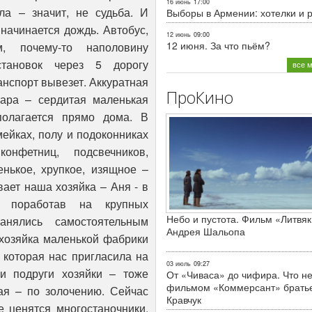
16 июнь
17:00
а – значит, не судьба. И
Выборы в Армении: хотелки и 
начинается дождь. Автобус,
12 июнь
09:00
12 июня. За что пьём?
, почему-то наполовину
становок через 5 дорогу
все 
нспорт вывезет. Аккуратная
ПроКино
уара – сердитая маленькая
полагается прямо дома. В
мейках, полу и подоконниках
онфетниц, подсвечников,
енькое, хрупкое, изящное –
вает наша хозяйка – Аня - в
, поработав на крупных
Небо и пустота. Фильм «Литвяк
анялись самостоятельным
Андрея Шальопа
 хозяйка маленькой фабрики
 которая нас пригласила на
03 июль
09:27
 и подруги хозяйки – тоже
От «Чиваса» до чифира. Что не
фильмом «Коммерсант» брать
ая – по золочению. Сейчас
Кравчук
 ценятся многостаночники.