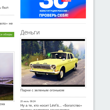
ь был
ело» не
Деньги
се обзоры
Парни с зеленым огоньком
20 июль
09:24
ска
Ну а те, кто носит Levi’s... «Богатство»
времен развитого социализма