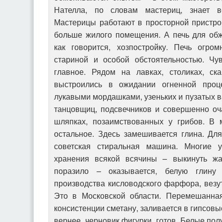
Нателла, по словам мастериц, знает в
Мастерицы работают в просторной пристро
больше жилого помещения. А печь для обж
как говорится, хозпостройку. Печь огром
стариной и особой обстоятельностью. Чув
главное. Рядом на лавках, столиках, ск
выстроились в ожидании огненной проц
лукавыми мордашками, узеньких и пузатых ва
танцовщиц, подсвечников и совершенно оч
шляпках, позаимствованных у грибов. В 
остальное. Здесь замешивается глина. Для
советская стиральная машина. Многие 
хранения всякой всячины – выкинуть жа
поразило – оказывается, белую глин
производства кисловодского фарфора, везут
Это в Московской области. Перемешанна
консистенции сметану, заливается в гипсовы
вернее, черновик фигурки, готов. Белые по