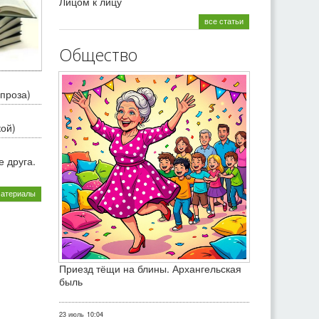
Лицом к лицу
все статьи
Общество
проза)
кой)
 друга.
материалы
Приезд тёщи на блины. Архангельская
быль
23 июль
10:04