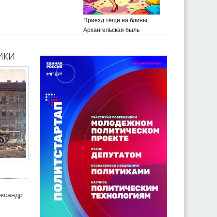
Приезд тёщи на блины.
Архангельская быль
ики
ександр