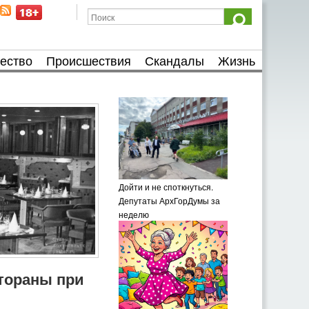
ество
Происшествия
Скандалы
Жизнь
Дойти и не споткнуться.
Депутаты АрхГорДумы за
неделю
тораны при