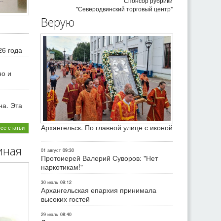
Спонсор рубрики
"Северодвинский торговый центр"
Верую
26 года
но и
на. Эта
Архангельск. По главной улице с иконой
все статьи
иная
01 август
09:30
Протоиерей Валерий Суворов: "Нет
наркотикам!"
30 июль
09:12
Архангельская епархия принимала
высоких гостей
29 июль
08:40