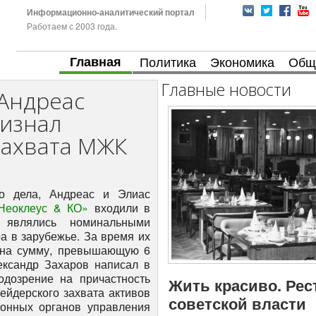
Информационно-аналитический портал
Работаем с 2003 года.
Главная
Политика
Экономика
Общ
Главные новости
Андреас
ризнал
захвата МЖК
го дела, Андреас и Элиас
Неоклеус & КО»
входили в
являлись номинальными
а в зарубежье. За время их
 на сумму, превышающую 6
ександр Захаров написал в
одозрение на причастность
Жить красиво. Рес
ейдерского захвата активов
советской власти
конных органов управления