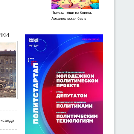
Приезд тёщи на блины.
Архангельская быль
ики
ександр