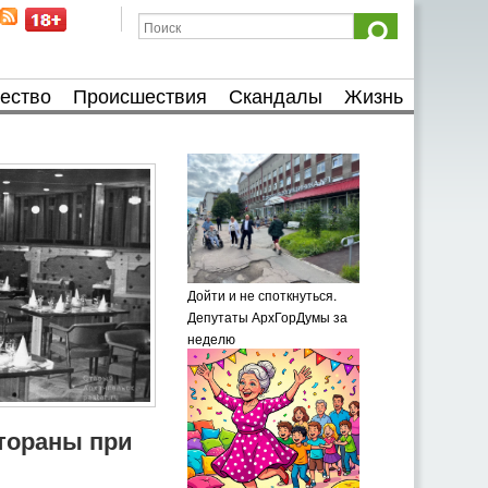
ество
Происшествия
Скандалы
Жизнь
Дойти и не споткнуться.
Депутаты АрхГорДумы за
неделю
тораны при