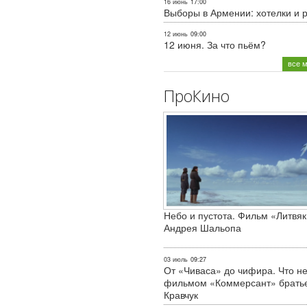
16 июнь
17:00
Выборы в Армении: хотелки и 
12 июнь
09:00
12 июня. За что пьём?
все 
ПроКино
Небо и пустота. Фильм «Литвяк
Андрея Шальопа
03 июль
09:27
От «Чиваса» до чифира. Что не
фильмом «Коммерсант» брать
Кравчук