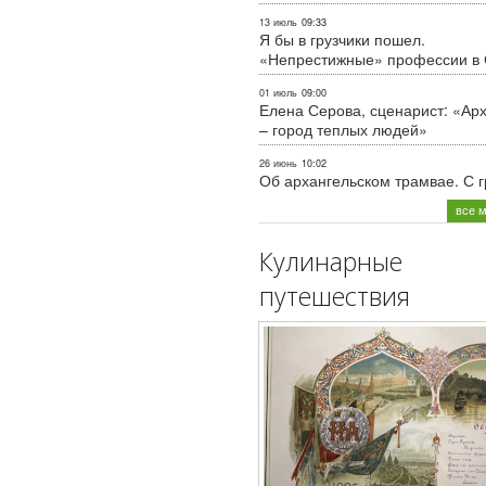
13 июль
09:33
Я бы в грузчики пошел.
«Непрестижные» профессии в
01 июль
09:00
Елена Серова, сценарист: «Ар
– город теплых людей»
26 июнь
10:02
Об архангельском трамвае. С 
все 
Кулинарные
путешествия