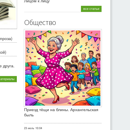
Лицом к лицу
все статьи
Общество
проза)
кой)
 друга.
материалы
Приезд тёщи на блины. Архангельская
быль
23 июль
10:04