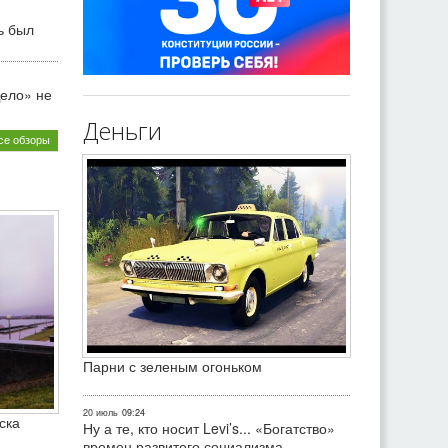
ь был
ело» не
Деньги
се обзоры
Парни с зеленым огоньком
20 июль
09:24
ска
Ну а те, кто носит Levi’s... «Богатство»
времен развитого социализма