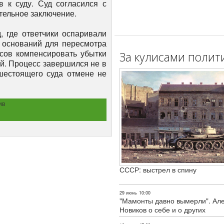
в к суду. Суд согласился с
тельное заключение.
 где ответчики оспаривали
 оснований для пересмотра
сов компенсировать убытки
За кулисами полит
й. Процесс завершился не в
шестоящего суда отмене не
ив
СССР: выстрел в спину
29 июнь
10:00
"Мамонты давно вымерли". Ал
Новиков о себе и о других