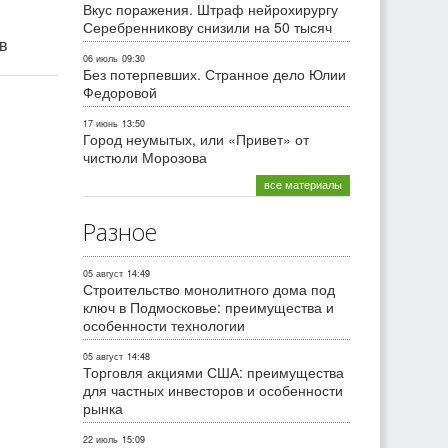
Вкус поражения. Штраф нейрохирургу
Серебренникову снизили на 50 тысяч
ив
06 июль
09:30
Без потерпевших. Странное дело Юлии
Федоровой
17 июнь
13:50
Город неумытых, или «Привет» от
чистюли Морозова
все материалы
Разное
05 август
14:49
Строительство монолитного дома под
ключ в Подмосковье: преимущества и
особенности технологии
05 август
14:48
Торговля акциями США: преимущества
для частных инвесторов и особенности
рынка
22 июль
15:09