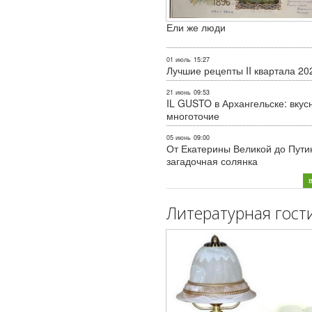
Ели же люди
01 июль
15:27
Лучшие рецепты II квартала 20
21 июнь
09:53
IL GUSTO в Архангельске: вкус
многоточие
05 июнь
09:00
От Екатерины Великой до Пути
загадочная солянка
Литературная гост