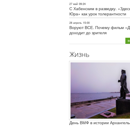
27 май
09:24
С Хабенским в разведку. «Здес
Юра» как урок толерантности
28 апрель
15:00
Воруют ВСЕ. Почему фильм «Д
доходит до зрителя
в
Жизнь
День ВМФ в истории Архангель