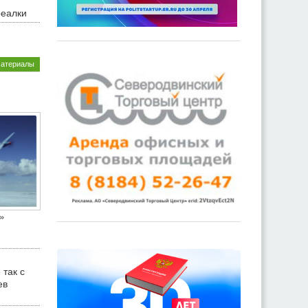
реалки
материалы
»
 так с
ев