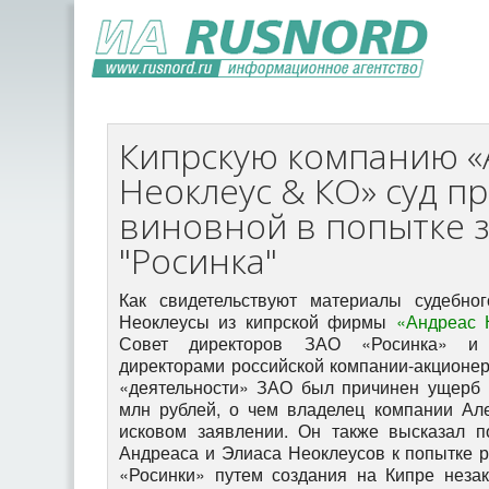
Кипрскую компанию «
Неоклеус & КО» суд п
виновной в попытке 
"Росинка"
Как свидетельствуют материалы судебно
Неоклеусы из кипрской фирмы
«Андреас 
Совет директоров ЗАО «Росинка» и 
директорами российской компании-акционер
«деятельности» ЗАО был причинен ущерб
млн рублей, о чем владелец компании Ал
исковом заявлении. Он также высказал п
Андреаса и Элиаса Неоклеусов к попытке р
«Росинки» путем создания на Кипре неза