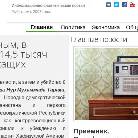
Информационно-аналитический портал
Работаем с 2003 года.
Главная
Политика
Экономика
Общ
Главные новости
ым, в
14,5 тысяч
жащих
власти, а затем и убийство 8
ода
Нур Мухаммада Тараки,
ародно-демократической
анистана и первого
емократической Республики
 как контрреволюционный
 пришли к убеждению о
Приемник.
власти» Хафизуллой Амином,