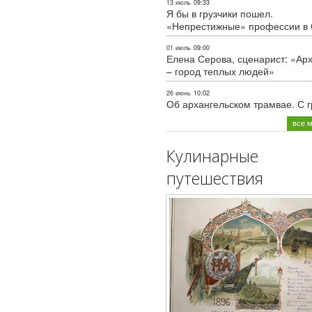
13 июль
09:33
Я бы в грузчики пошел.
«Непрестижные» профессии в
01 июль
09:00
Елена Серова, сценарист: «Ар
– город теплых людей»
26 июнь
10:02
Об архангельском трамвае. С 
все 
Кулинарные
путешествия