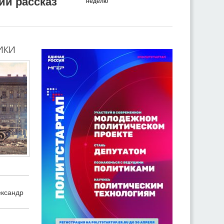
ий рассказ
неделю
ики
ександр