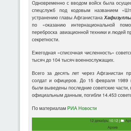
Одновременно с вводом войск была осущес
спецслужб под кодовым названием «Шт
устранению главы Афганистана
Хафизуллы
по «оказанию интернациональной помо
переброска авиационной техники и людей пр
секретности.
Ежегодная «списочная численность» советск
тысяч до 104 тысяч военнослужащих.
Всего за десять лет через Афганистан п
солдат и офицеров. До 15 февраля 1989 г
были выведены последние советские части, 
официальным данным, погибли 14.453 совет
По материалам
РИА Новости
12 декабрь
10:12 |
:
Ар
Архив