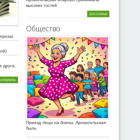
высоких гостей
все статьи
Общество
проза)
кой)
 друга.
материалы
Приезд тёщи на блины. Архангельская
быль