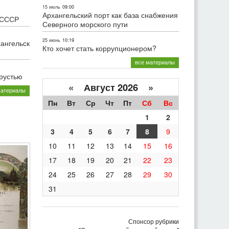
15 июль
09:00
Архангельский порт как база снабжения
 СССР
Северного морского пути
25 июнь
10:19
хангельск
Кто хочет стать коррупционером?
все материалы
грустью
«
Август 2026 »
материалы
Пн
Вт
Ср
Чт
Пт
Сб
Вс
1
2
3
4
5
6
7
8
9
10
11
12
13
14
15
16
17
18
19
20
21
22
23
24
25
26
27
28
29
30
31
Спонсор рубрики