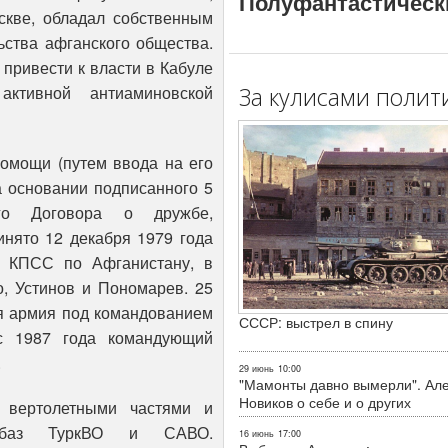
Полуфантастическ
скве, обладал собственным
ьства афганского общества.
привести к власти в Кабуле
активной антиаминовской
За кулисами полит
омощи (путем ввода на его
а основании подписанного 5
ого Договора о дружбе,
инято 12 декабря 1979 года
 КПСС по Афганистану, в
о, Устинов и Пономарев. 25
-я армия под командованием
СССР: выстрел в спину
 1987 года командующий
.
29 июнь
10:00
"Мамонты давно вымерли". Ал
Новиков о себе и о других
 вертолетными частями и
 с баз ТуркВО и САВО.
16 июнь
17:00