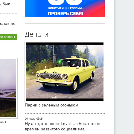
ь был
ело» не
Деньги
се обзоры
Парни с зеленым огоньком
20 июль
09:24
ска
Ну а те, кто носит Levi’s... «Богатство»
времен развитого социализма