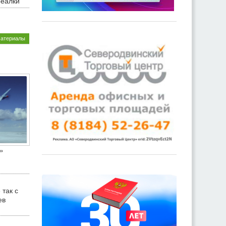
реалки
материалы
»
 так с
ев