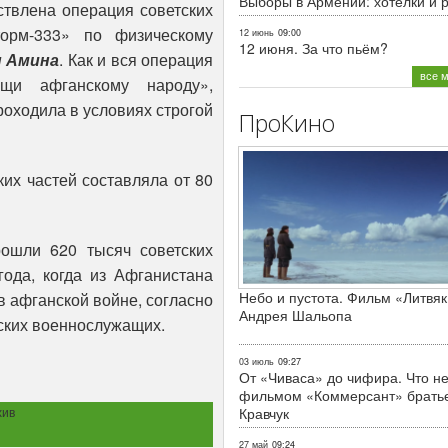
Выборы в Армении: хотелки и 
твлена операция советских
орм-333» по физическому
12 июнь
09:00
12 июня. За что пьём?
 Амина
. Как и вся операция
все 
щи афганскому народу»,
оходила в условиях строгой
ПроКино
их частей составляла от 80
рошли 620 тысяч советских
ода, когда из Афганистана
Небо и пустота. Фильм «Литвяк
в афганской войне, согласно
Андрея Шальопа
ских военнослужащих.
03 июль
09:27
От «Чиваса» до чифира. Что не
фильмом «Коммерсант» брать
хив
Кравчук
27 май
09:24