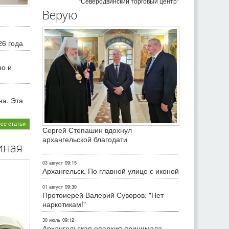
"Северодвинский торговый центр"
Верую
26 года
но и
на. Эта
все статьи
Сергей Степашин вдохнул
архангельской благодати
иная
03 август
09:15
Архангельск. По главной улице с иконой
01 август
09:30
Протоиерей Валерий Суворов: "Нет
наркотикам!"
30 июль
09:12
Архангельская епархия принимала