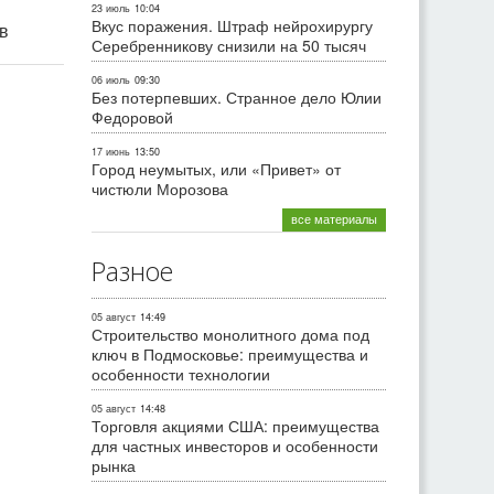
23 июль
10:04
Вкус поражения. Штраф нейрохирургу
ив
Серебренникову снизили на 50 тысяч
06 июль
09:30
Без потерпевших. Странное дело Юлии
Федоровой
17 июнь
13:50
Город неумытых, или «Привет» от
чистюли Морозова
все материалы
Разное
05 август
14:49
Строительство монолитного дома под
ключ в Подмосковье: преимущества и
особенности технологии
05 август
14:48
Торговля акциями США: преимущества
для частных инвесторов и особенности
рынка