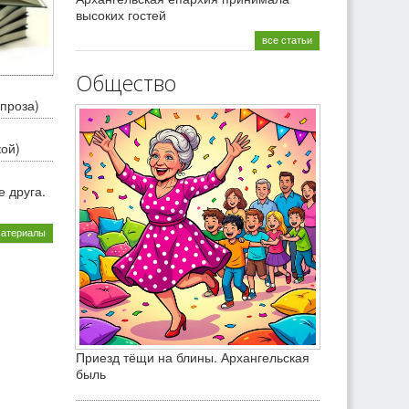
высоких гостей
все статьи
Общество
проза)
кой)
 друга.
материалы
Приезд тёщи на блины. Архангельская
быль