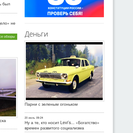
ь был
ело» не
Деньги
се обзоры
Парни с зеленым огоньком
20 июль
09:24
ска
Ну а те, кто носит Levi’s... «Богатство»
времен развитого социализма