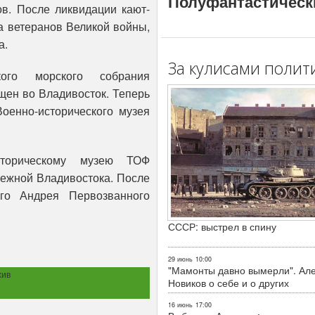
Полуфантастическ
в. После ликвидации кают-
а ветеранов Великой войны,
а.
За кулисами полит
кого морского собрания
щен во Владивосток. Теперь
Военно-исторического музея
сторическому музею ТОФ
режной Владивостока. После
го Андрея Первозванного
СССР: выстрел в спину
29 июнь
10:00
"Мамонты давно вымерли". Ал
хив
Новиков о себе и о других
16 июнь
17:00