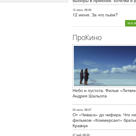
Выборы в Армении: хотелки и 
12 июнь
09:00
12 июня. За что пьём?
все 
ПроКино
Небо и пустота. Фильм «Литвяк
Андрея Шальопа
03 июль
09:27
От «Чиваса» до чифира. Что не
фильмом «Коммерсант» брать
Кравчук
27 май
09:24