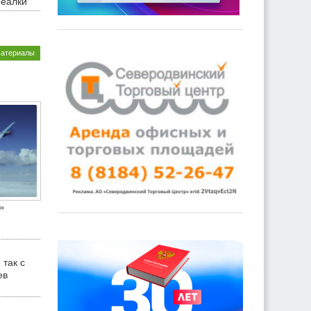
реалки
материалы
»
 так с
ев