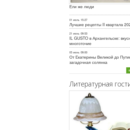
Ели же люди
01 июль
15:27
Лучшие рецепты II квартала 20
21 июнь
09:53
IL GUSTO в Архангельске: вкус
многоточие
05 июнь
09:00
От Екатерины Великой до Пути
загадочная солянка
Литературная гост