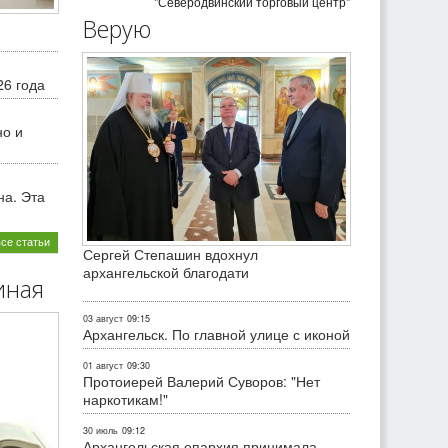
"Северодвинский торговый центр"
Верую
26 года
но и
на. Эта
все статьи
Сергей Степашин вдохнул
архангельской благодати
иная
03 август
09:15
Архангельск. По главной улице с иконой
01 август
09:30
Протоиерей Валерий Суворов: "Нет
наркотикам!"
30 июль
09:12
Архангельская епархия принимала