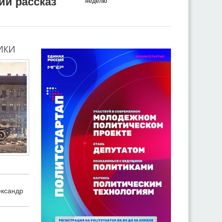
ий рассказ
неделю
ики
ександр