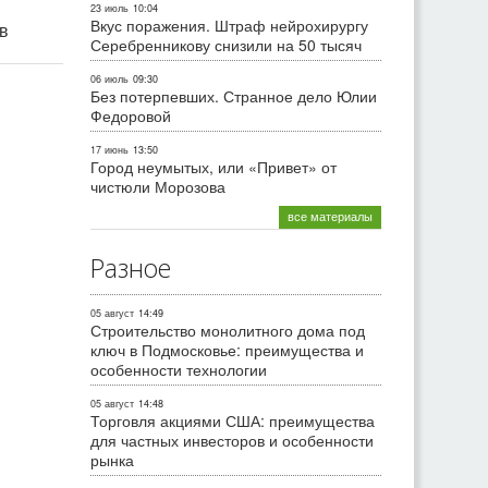
23 июль
10:04
Вкус поражения. Штраф нейрохирургу
ив
Серебренникову снизили на 50 тысяч
06 июль
09:30
Без потерпевших. Странное дело Юлии
Федоровой
17 июнь
13:50
Город неумытых, или «Привет» от
чистюли Морозова
все материалы
Разное
05 август
14:49
Строительство монолитного дома под
ключ в Подмосковье: преимущества и
особенности технологии
05 август
14:48
Торговля акциями США: преимущества
для частных инвесторов и особенности
рынка