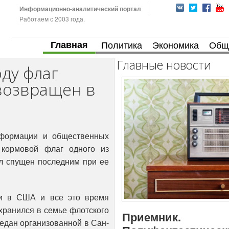
Информационно-аналитический портал
Работаем с 2003 года.
Главная
Политика
Экономика
Общ
Главные новости
ду флаг
возвращен в
формации и общественных
 кормовой флаг одного из
л спущен последним при ее
ии в США и все это время
хранился в семье флотского
Приемник.
редан организованной в Сан-