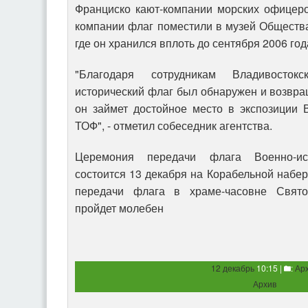
Франциско кают-компании морских офицеро
компании флаг поместили в музей Обществ
где он хранился вплоть до сентября 2006 год
"Благодаря сотрудникам Владивостокс
исторический флаг был обнаружен и возвра
он займет достойное место в экспозиции 
ТОФ", - отметил собеседник агентства.
Церемония передачи флага Военно-и
состоится 13 декабря на Корабельной набе
передачи флага в храме-часовне Свято
пройдет молебен
12 декабрь
10:15 |
:
Ар
Архив