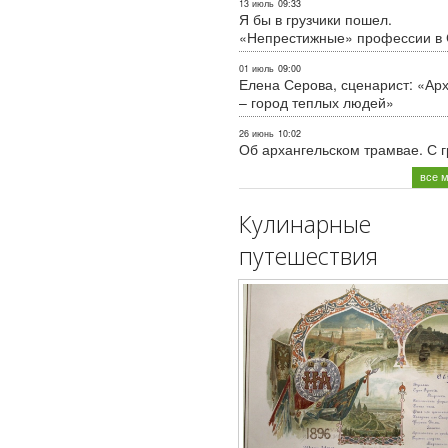
13 июль
09:33
Я бы в грузчики пошел.
«Непрестижные» профессии в
01 июль
09:00
Елена Серова, сценарист: «Ар
– город теплых людей»
26 июнь
10:02
Об архангельском трамвае. С 
все 
Кулинарные
путешествия