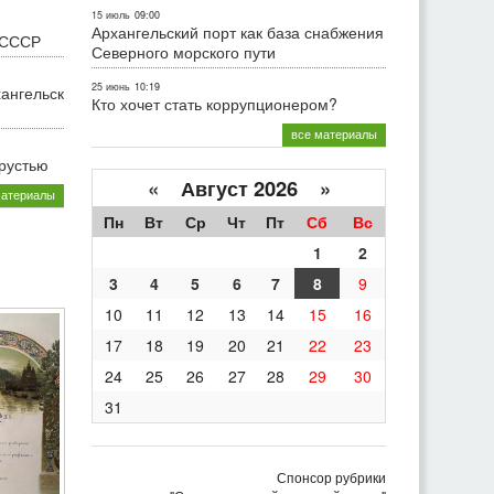
15 июль
09:00
Архангельский порт как база снабжения
 СССР
Северного морского пути
25 июнь
10:19
хангельск
Кто хочет стать коррупционером?
все материалы
грустью
«
Август 2026 »
материалы
Пн
Вт
Ср
Чт
Пт
Сб
Вс
1
2
3
4
5
6
7
8
9
10
11
12
13
14
15
16
17
18
19
20
21
22
23
24
25
26
27
28
29
30
31
Спонсор рубрики