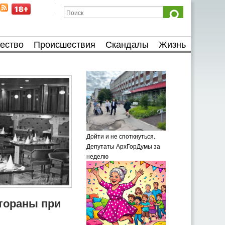
ество
Происшествия
Скандалы
Жизнь
Дойти и не споткнуться.
Депутаты АрхГорДумы за
неделю
тораны при