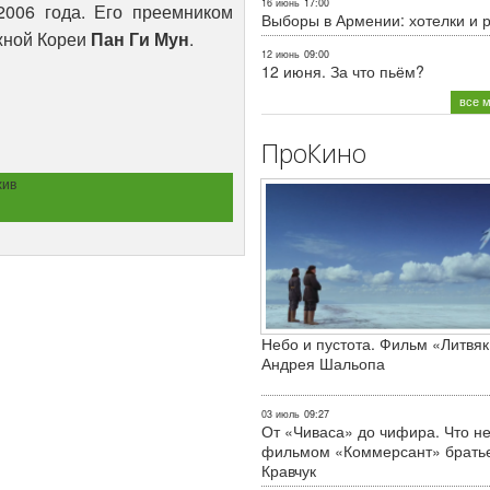
16 июнь
17:00
2006 года. Его преемником
Выборы в Армении: хотелки и 
жной Кореи
Пан Ги Мун
.
12 июнь
09:00
12 июня. За что пьём?
все 
ПроКино
хив
Небо и пустота. Фильм «Литвяк
Андрея Шальопа
03 июль
09:27
От «Чиваса» до чифира. Что не
фильмом «Коммерсант» брать
Кравчук