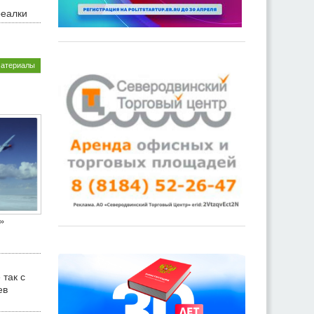
реалки
материалы
»
 так с
ев