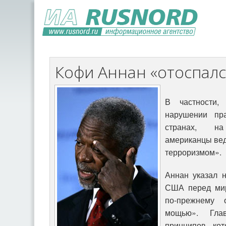
Кофи Аннан «отоспал
В частности
нарушении пр
странах, н
американцы вед
терроризмом».
Аннан указал н
США перед мир
по-прежнему о
мощью». Гл
принципов, ко