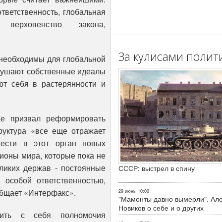
тветственность, глобальная
, верховенство закона,
За кулисами полит
 необходимы для глобальной
арушают собственные идеалы
ют себя в растерянности и
е призвал реформировать
труктура «все еще отражает
вести в этот орган новых
гионы мира, которые пока не
ликих держав - постоянные
СССР: выстрел в спину
особой ответственностью,
общает «Интерфакс».
29 июнь
10:00
"Мамонты давно вымерли". Ал
Новиков о себе и о других
ить с себя полномочия