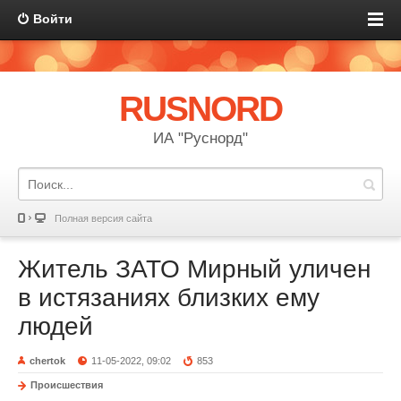
Войти
RUSNORD
ИА "Руснорд"
Полная версия сайта
Житель ЗАТО Мирный уличен
в истязаниях близких ему
людей
chertok
11-05-2022, 09:02
853
Происшествия