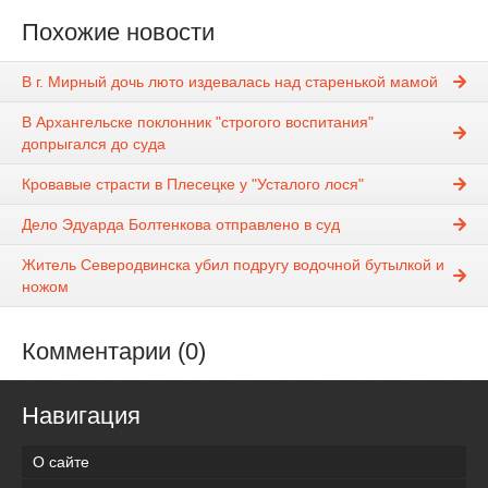
Похожие новости
В г. Мирный дочь люто издевалась над старенькой мамой
В Архангельске поклонник "строгого воспитания"
допрыгался до суда
Кровавые страсти в Плесецке у "Усталого лося"
Дело Эдуарда Болтенкова отправлено в суд
Житель Северодвинска убил подругу водочной бутылкой и
ножом
Комментарии (0)
Навигация
О сайте