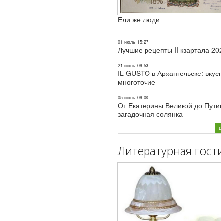
Ели же люди
01 июль
15:27
Лучшие рецепты II квартала 20
21 июнь
09:53
IL GUSTO в Архангельске: вкус
многоточие
05 июнь
09:00
От Екатерины Великой до Пути
загадочная солянка
Литературная гост