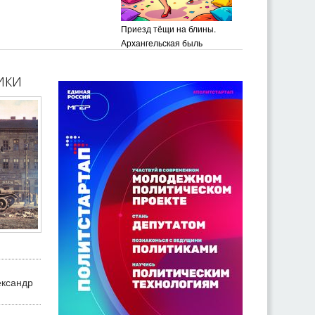
Приезд тёщи на блины.
Архангельская быль
ики
ександр