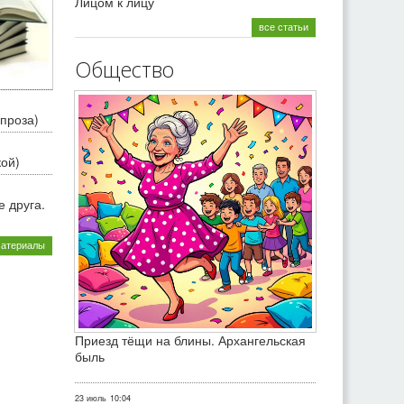
Лицом к лицу
все статьи
Общество
проза)
кой)
 друга.
материалы
Приезд тёщи на блины. Архангельская
быль
23 июль
10:04