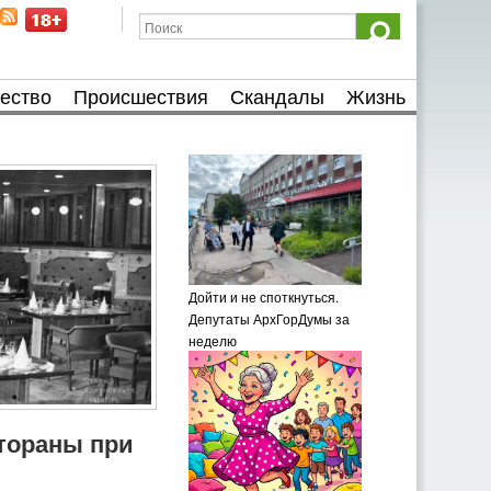
ество
Происшествия
Скандалы
Жизнь
Дойти и не споткнуться.
Депутаты АрхГорДумы за
неделю
тораны при