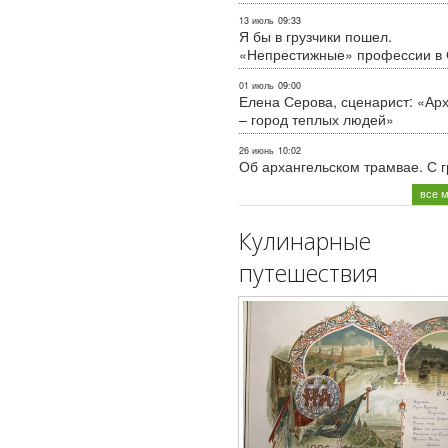
13 июль
09:33
Я бы в грузчики пошел.
«Непрестижные» профессии в
01 июль
09:00
Елена Серова, сценарист: «Ар
– город теплых людей»
26 июнь
10:02
Об архангельском трамвае. С 
все 
Кулинарные
путешествия