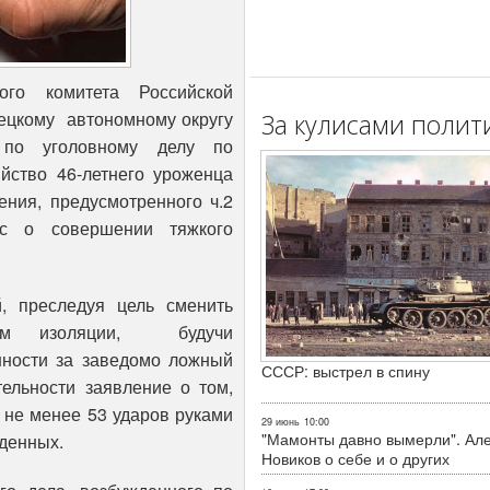
го комитета Российской
нецкому автономному округу
За кулисами полит
 по уголовному делу по
йство 46-летнего уроженца
ния, предусмотренного ч.2
с о совершении тяжкого
, преследуя цель сменить
жим изоляции, будучи
нности за заведомо ложный
СССР: выстрел в спину
тельности заявление о том,
 не менее 53 ударов руками
29 июнь
10:00
"Мамонты давно вымерли". Ал
жденных.
Новиков о себе и о других