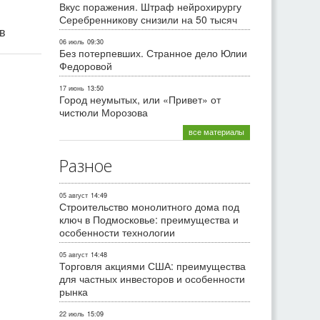
Вкус поражения. Штраф нейрохирургу
Серебренникову снизили на 50 тысяч
ив
06 июль
09:30
Без потерпевших. Странное дело Юлии
Федоровой
17 июнь
13:50
Город неумытых, или «Привет» от
чистюли Морозова
все материалы
Разное
05 август
14:49
Строительство монолитного дома под
ключ в Подмосковье: преимущества и
особенности технологии
05 август
14:48
Торговля акциями США: преимущества
для частных инвесторов и особенности
рынка
22 июль
15:09