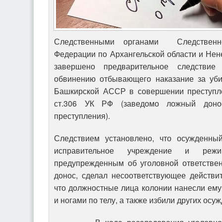
Следственными органами Следственно
Федерации по Архангельской области и Не
завершено предварительное следствие
обвинению отбывающего наказание за уби
Башкирской АССР в совершении преступле
ст.306 УК РФ (заведомо ложный доно
преступления).
Следствием установлено, что осужденный
исправительное учреждение и ре
предупрежденным об уголовной ответстве
донос, сделал несоответствующее действи
что должностные лица колонии нанесли ему
и ногами по телу, а также избили других осу