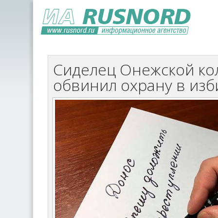
Сиделец Онежской ко
обвинил охрану в из