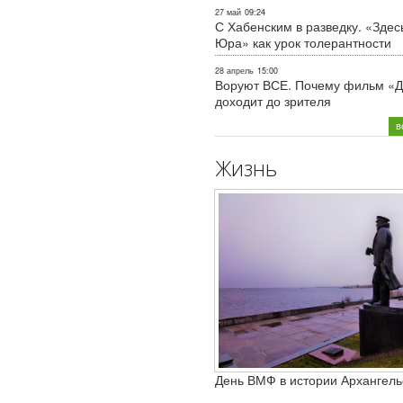
27 май
09:24
С Хабенским в разведку. «Здес
Юра» как урок толерантности
28 апрель
15:00
Воруют ВСЕ. Почему фильм «Д
доходит до зрителя
в
Жизнь
День ВМФ в истории Архангель