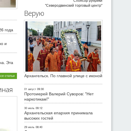
Спонсор рубрики
"Северодвинский торговый центр"
Верую
26 года
но и
на. Эта
Архангельск. По главной улице с иконой
все статьи
иная
01 август
09:30
Протоиерей Валерий Суворов: "Нет
наркотикам!"
30 июль
09:12
Архангельская епархия принимала
высоких гостей
29 июль
08:40