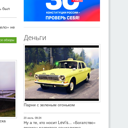
ь был
ело» не
Деньги
се обзоры
Парни с зеленым огоньком
20 июль
09:24
ска
Ну а те, кто носит Levi’s... «Богатство»
времен развитого социализма