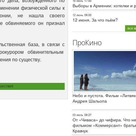
ела, возбужденного по
16 июнь
17:00
Выборы в Армении: хотелки и 
менении физической силы к
онии, не нашла своего
12 июнь
09:00
12 июня. За что пьём?
ве обвиняемого он признал
все 
ПроКино
льственная база, в связи с
рокурором обвинительным
ения по существу.
шествия
Небо и пустота. Фильм «Литвяк
Андрея Шальопа
03 июль
09:27
От «Чиваса» до чифира. Что не
фильмом «Коммерсант» брать
Кравчук