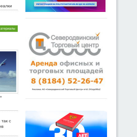
реалки
материалы
»
 так с
ев