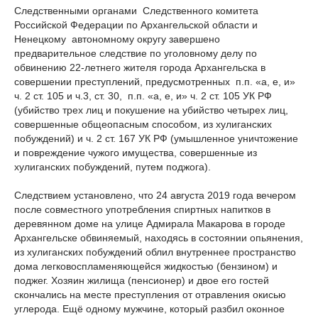
Следственными органами Следственного комитета
Российской Федерации по Архангельской области и
Ненецкому автономному округу завершено
предварительное следствие по уголовному делу по
обвинению 22-летнего жителя города Архангельска в
совершении преступлений, предусмотренных п.п. «а, е, и»
ч. 2 ст. 105 и ч.3, ст. 30, п.п. «а, е, и» ч. 2 ст. 105 УК РФ
(убийство трех лиц и покушение на убийство четырех лиц,
совершенные общеопасным способом, из хулиганских
побуждений) и ч. 2 ст. 167 УК РФ (умышленное уничтожение
и повреждение чужого имущества, совершенные из
хулиганских побуждений, путем поджога).
Следствием установлено, что 24 августа 2019 года вечером
после совместного употребления спиртных напитков в
деревянном доме на улице Адмирала Макарова в городе
Архангельске обвиняемый, находясь в состоянии опьянения,
из хулиганских побуждений облил внутреннее пространство
дома легковоспламеняющейся жидкостью (бензином) и
поджег. Хозяин жилища (пенсионер) и двое его гостей
скончались на месте преступления от отравления окисью
углерода. Ещё одному мужчине, который разбил оконное