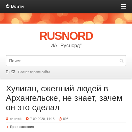
Войти
RUSNORD
ИА "Руснорд"
Полная версия сайта
Хулиган, сжегший людей в
Архангельске, не знает, зачем
он это сделал
chertok
7-09-2020, 14:15
893
Происшествия