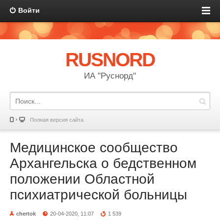
Войти
RUSNORD
ИА "Руснорд"
Полная версия сайта
Медицинское сообщество
Архангельска о бедственном
положении Областной
психиатрической больницы
chertok
20-04-2020, 11:07
1 539