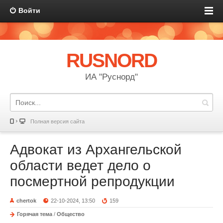
Войти
RUSNORD
ИА "Руснорд"
Полная версия сайта
Адвокат из Архангельской
области ведет дело о
посмертной репродукции
chertok
22-10-2024, 13:50
159
Горячая тема
/
Общество