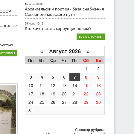
15 июль
09:00
Архангельский порт как база снабжения
 СССР
Северного морского пути
25 июнь
10:19
хангельск
Кто хочет стать коррупционером?
все материалы
грустью
«
Август 2026 »
материалы
Пн
Вт
Ср
Чт
Пт
Сб
Вс
1
2
3
4
5
6
7
8
9
10
11
12
13
14
15
16
17
18
19
20
21
22
23
24
25
26
27
28
29
30
31
Спонсор рубрики