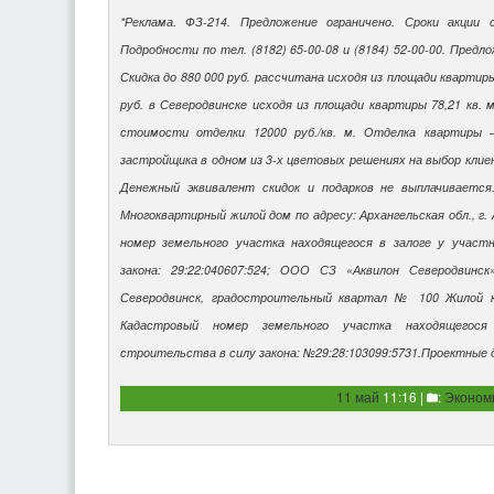
*Реклама. ФЗ-214. Предложение ограничено. Сроки акции с
Подробности
по тел. (8182) 65-00-08
и (8184) 52-00-00. Предл
Скидка до 880 000 руб. рассчитана исходя из площади квартиры 
руб. в Северодвинске исходя из площади квартиры 78,21 кв. 
стоимости отделки 12000 руб./кв. м. Отд
елка квартиры 
застройщика в одном из 3-х цветовых решениях на выбор клие
Денежный эквивалент скидок и подарков не выплачиваетс
Многоквартирный жилой до
м по адресу: Архангельская обл., г.
номер земельного участка находящегося в залоге у участ
закона: 29:22:040607:524; ООО СЗ «Аквилон Северодвинск
С
еверодвинск, градостроительный квартал № 100 Жилой к
Кадастровый номер земельного участка находящегося
строительства в силу закона: №29:28:103099:5731.Проектные 
11 май
11:16 |
:
Эконом