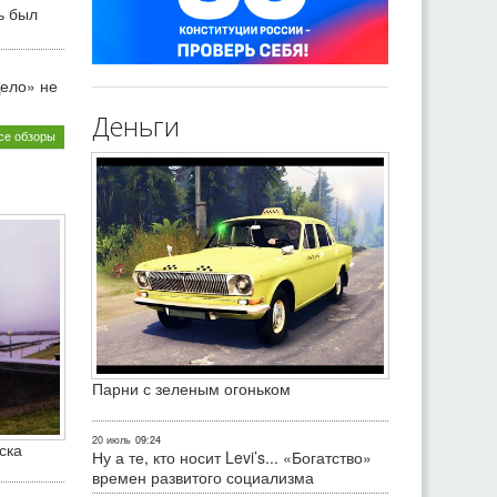
ь был
ело» не
Деньги
се обзоры
Парни с зеленым огоньком
20 июль
09:24
ска
Ну а те, кто носит Levi’s... «Богатство»
времен развитого социализма