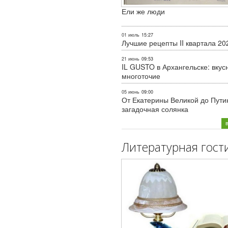
Ели же люди
01 июль
15:27
Лучшие рецепты II квартала 20
21 июнь
09:53
IL GUSTO в Архангельске: вкус
многоточие
05 июнь
09:00
От Екатерины Великой до Пути
загадочная солянка
Литературная гост