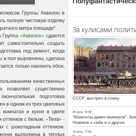
Полуфантастическ
мплексов Группы Аквилон в
ть полную чистовую отделку
адратного метра площади*.
За кулисами полит
 Группа «
Аквилон
» сдаются
ет самостоятельно создать
дготовка под ремонт, когда
ы и пол выровнены, сделана
тается только наклеить обои,
спользованием качественных
а позволяет существенно
окончательная подготовка
СССР: выстрел в спину
ен в одном из трех цветовых
 комнатах и кухне в цвете
29 июнь
10:00
"Мамонты давно вымерли". Ал
 оттенков с белым. «Terra» -
Новиков о себе и о других
нах с шоколадным оттенком.
16 июнь
17:00
 кухни выполнена в теплых