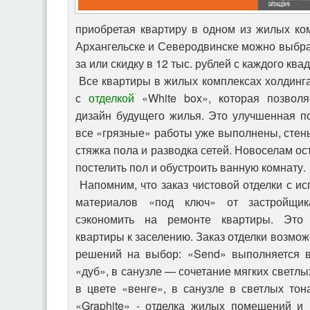
приобретая квартиру в одном из жилых ко
Архангельске и Северодвинске можно выбра
за или скидку в 12 тыс. рублей с каждого кв
Все квартиры в жилых комплексах холдинга
с
отделкой
«White box», которая позволя
дизайн будущего жилья. Это улучшенная по
все «грязные» работы уже выполнены, стен
стяжка пола и разводка сетей. Новоселам ос
постелить пол и обустроить ванную комнату.
Напомним, что заказ чистовой отделки с и
материалов «под ключ» от застройщик
сэкономить на ремонте квартиры. Это 
квартиры к заселению. Заказ отделки возмож
решений на выбор: «Send» выполняется в
«дуб», в санузле — сочетание мягких светлых
в цвете «венге», в санузле в светлых то
«Graphite» - отделка жилых помещений и