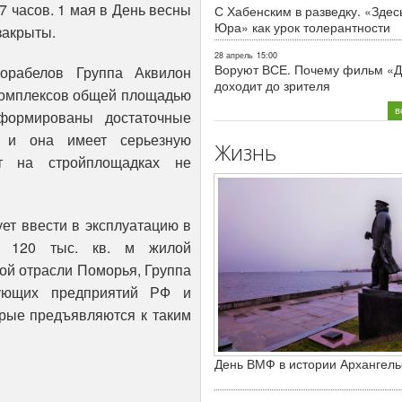
17 часов. 1 мая в День весны
С Хабенским в разведку. «Здес
Юра» как урок толерантности
закрыты.
28 апрель
15:00
Воруют ВСЕ. Почему фильм «Д
орабелов Группа Аквилон
доходит до зрителя
комплексов общей площадью
в
формированы достаточные
, и она имеет серьезную
Жизнь
т на стройплощадках не
ет ввести в эксплуатацию в
а 120 тыс. кв. м жилой
ой отрасли Поморья, Группа
зующих предприятий РФ и
орые предъявляются к таким
День ВМФ в истории Архангель