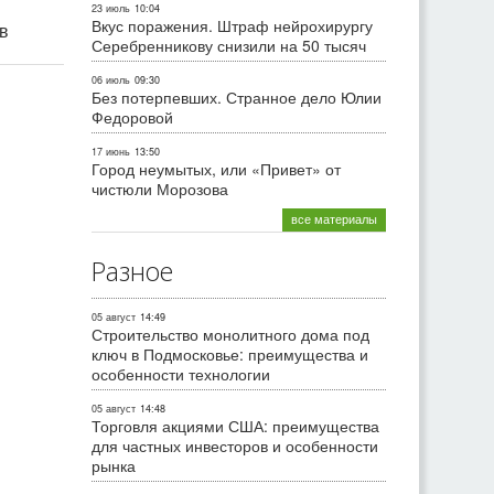
23 июль
10:04
Вкус поражения. Штраф нейрохирургу
ив
Серебренникову снизили на 50 тысяч
06 июль
09:30
Без потерпевших. Странное дело Юлии
Федоровой
17 июнь
13:50
Город неумытых, или «Привет» от
чистюли Морозова
все материалы
Разное
05 август
14:49
Строительство монолитного дома под
ключ в Подмосковье: преимущества и
особенности технологии
05 август
14:48
Торговля акциями США: преимущества
для частных инвесторов и особенности
рынка