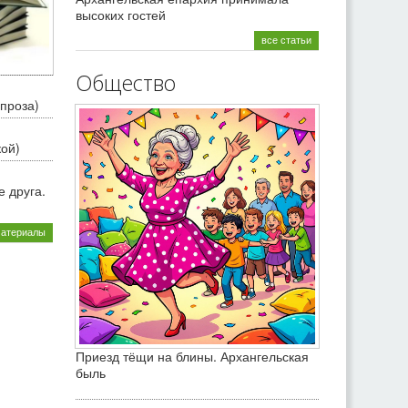
высоких гостей
все статьи
Общество
проза)
кой)
 друга.
материалы
Приезд тёщи на блины. Архангельская
быль