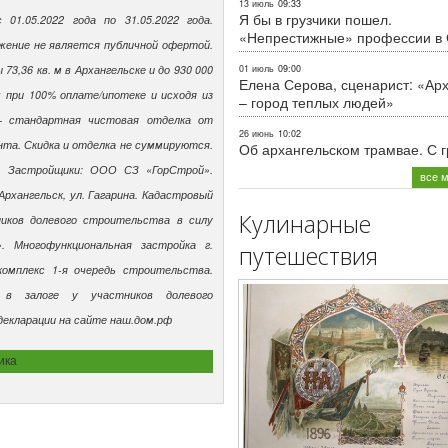
13 июль
09:33
Я бы в грузчики пошел.
 01.05.2022 года по 31.05.2022 года.
«Непрестижные» профессии в
ожение не является
публичной офертой.
73,36 кв. м в Архангельске и до 930 000
01 июль
09:00
Елена Серова, сценарист: «Ар
м при 100% оплате/ипотеке и исходя из
– город теплых людей»
– стандартная чистовая отделка от
26 июнь
10:02
нта. Скидка и отделка не суммируются.
Об архангельском трамвае. С 
я. Застройщики: ООО СЗ «ГорСтрой».
все 
 Архангельск, ул. Гагарина. Кадастровый
Кулинарные
ников долевого строительства в силу
». Многофункциональная застройка г.
путешествия
омплекс 1-я очередь строительства.
 в залоге у участников долевого
декларации на сайте наш.дом.рф
ика