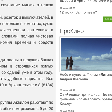
Выборы в Армении: хотелки и 
 сочетание мягких оттенков
12 июнь
09:00
12 июня. За что пьём?
, розеток и выключателей, в
все 
 потолков в комнатах, кухне
качественная сантехника в
ПроКино
 словами, полная чистовая
ономия времени и средств
едитованы в ведущих банках
тиры в строящихся жилых
и со сдачей уже в этом году.
Небо и пустота. Фильм «Литвяк
ать удобные варианты. Все
Андрея Шальопа
10 в Архангельске и 8 (8184)
03 июль
09:27
От «Чиваса» до чифира. Что не
фильмом «Коммерсант» брать
Группы Аквилон работают по
Кравчук
в обычном режиме с 9 до 20
27 май
09:24