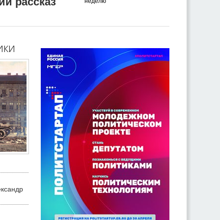
ий рассказ
неделю
ики
ександр