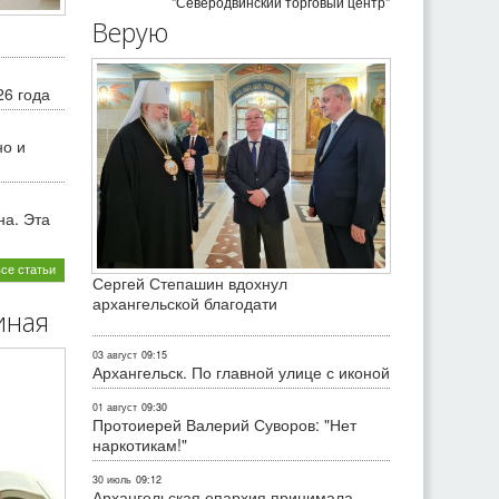
"Северодвинский торговый центр"
Верую
26 года
но и
на. Эта
все статьи
Сергей Степашин вдохнул
архангельской благодати
иная
03 август
09:15
Архангельск. По главной улице с иконой
01 август
09:30
Протоиерей Валерий Суворов: "Нет
наркотикам!"
30 июль
09:12
Архангельская епархия принимала