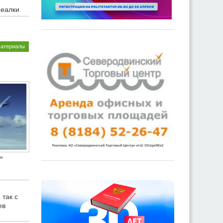
реалки
материалы
»
 так с
ев