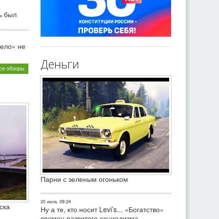
ь был
ело» не
Деньги
се обзоры
Парни с зеленым огоньком
20 июль
09:24
ска
Ну а те, кто носит Levi’s... «Богатство»
времен развитого социализма