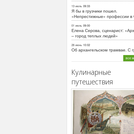
13 июль
09:33
Я бы в грузчики пошел.
«Непрестижные» профессии в
01 июль
09:00
Елена Серова, сценарист: «Ар
– город теплых людей»
26 июнь
10:02
Об архангельском трамвае. С 
все 
Кулинарные
путешествия