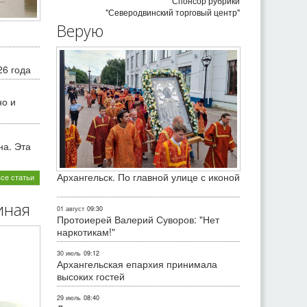
Спонсор рубрики
"Северодвинский торговый центр"
Верую
26 года
но и
на. Эта
Архангельск. По главной улице с иконой
все статьи
иная
01 август
09:30
Протоиерей Валерий Суворов: "Нет
наркотикам!"
30 июль
09:12
Архангельская епархия принимала
высоких гостей
29 июль
08:40