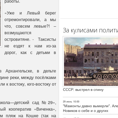
работы.
«Уже и Левый берег
отремонтировали, а мы
что, совсем левые?! –
За кулисами полит
возмущаются
островитяне. - Таксисты
не ездят к нам из-за
дорог, как с детьми в
 Архангельске, в дельте
дине реки, между посёлками
ли к востоку, юго-востоку от
СССР: выстрел в спину
школа—детский сад №29»,
29 июнь
10:00
"Мамонты давно вымерли". Ал
ый кооператив «Виченка»,
Новиков о себе и о других
ом пляж на Кошке (так на