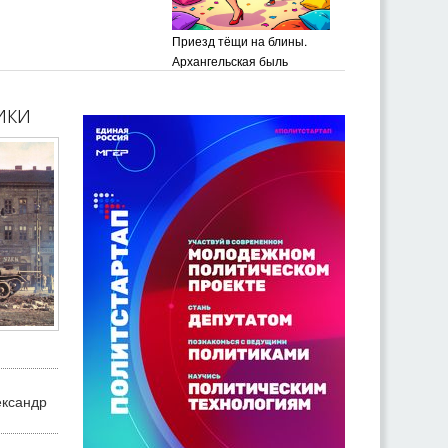
Приезд тёщи на блины.
Архангельская быль
ики
ександр