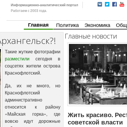
Информационно-аналитический портал
Работаем с 2003 года.
Главная
Политика
Экономика
Общ
Главные новости
Архангельск?!
Такие жуткие фотографии
разместили
сегодня в
соцсетях жители острова
Краснофлотский.
Да, их не много, но
Краснофлотский
административно
относится к району
Жить красиво. Рес
«Майская горка», где
советской власти
вовсю идут дорожные