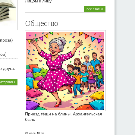
Лицом к лицу
все статьи
Общество
проза)
кой)
 друга.
материалы
Приезд тёщи на блины. Архангельская
быль
23 июль
10:04