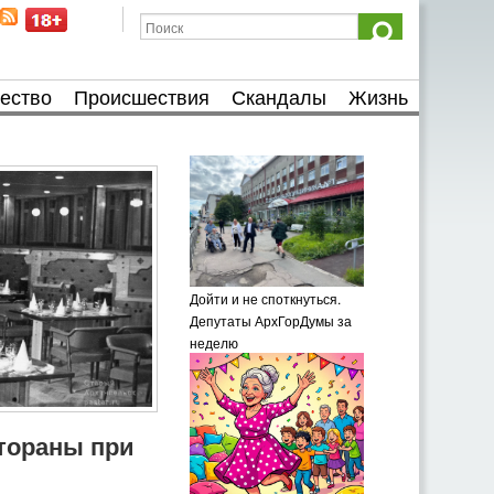
ество
Происшествия
Скандалы
Жизнь
Дойти и не споткнуться.
Депутаты АрхГорДумы за
неделю
тораны при