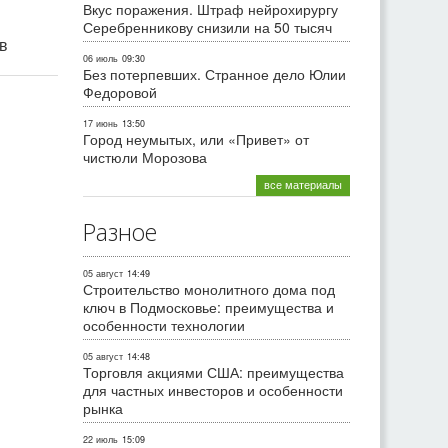
Вкус поражения. Штраф нейрохирургу
Серебренникову снизили на 50 тысяч
ив
06 июль
09:30
Без потерпевших. Странное дело Юлии
Федоровой
17 июнь
13:50
Город неумытых, или «Привет» от
чистюли Морозова
все материалы
Разное
05 август
14:49
Строительство монолитного дома под
ключ в Подмосковье: преимущества и
особенности технологии
05 август
14:48
Торговля акциями США: преимущества
для частных инвесторов и особенности
рынка
22 июль
15:09