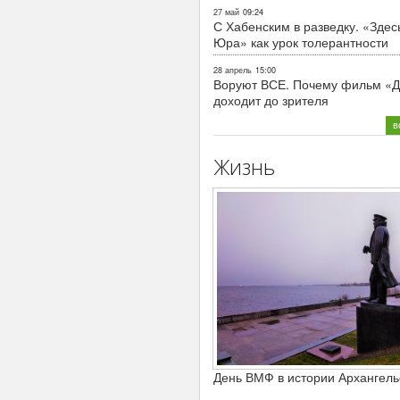
27 май
09:24
С Хабенским в разведку. «Здес
Юра» как урок толерантности
28 апрель
15:00
Воруют ВСЕ. Почему фильм «Д
доходит до зрителя
в
Жизнь
День ВМФ в истории Архангель