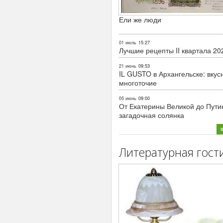
Ели же люди
01 июль
15:27
Лучшие рецепты II квартала 20
21 июнь
09:53
IL GUSTO в Архангельске: вкус
многоточие
05 июнь
09:00
От Екатерины Великой до Пути
загадочная солянка
Литературная гост