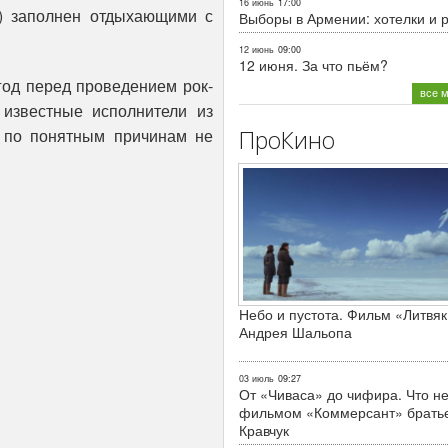
16 июнь
17:00
) заполнен отдыхающими с
Выборы в Армении: хотелки и 
12 июнь
09:00
12 июня. За что пьём?
год перед проведением рок-
все 
 известные исполнители из
ПроКино
 по понятным причинам не
Небо и пустота. Фильм «Литвяк
Андрея Шальопа
03 июль
09:27
От «Чиваса» до чифира. Что не
фильмом «Коммерсант» брать
Кравчук