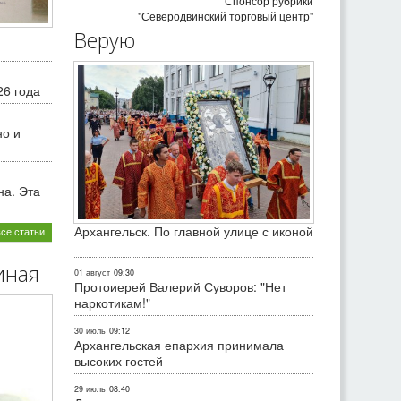
Спонсор рубрики
"Северодвинский торговый центр"
Верую
26 года
но и
на. Эта
Архангельск. По главной улице с иконой
все статьи
иная
01 август
09:30
Протоиерей Валерий Суворов: "Нет
наркотикам!"
30 июль
09:12
Архангельская епархия принимала
высоких гостей
29 июль
08:40