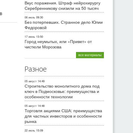
Вкус поражения. Штраф нейрохирургу
Серебренникову снизили на 50 тысяч
ив
06 июль
09:30
Без потерпевших. Странное дело Юлии
Федоровой
17 июнь
13:50
Город неумытых, или «Привет» от
чистюли Морозова
все материалы
Разное
05 август
14:49
Строительство монолитного дома под
ключ в Подмосковье: преимущества и
особенности технологии
05 август
14:48
Торговля акциями США: преимущества
для частных инвесторов и особенности
рынка
22 июль
15:09