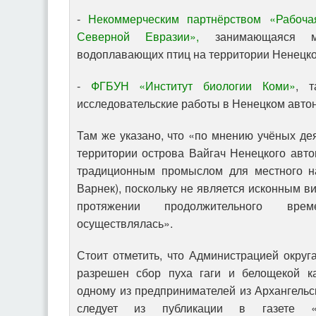
-
Некоммерческим партнёрством «Рабоча
Северной Евразии»,
занимающаяся мн
водоплавающих птиц на территории Ненецког
-
ФГБУН «Институт биологии Коми»
, т
исследовательские работы в Ненецком авто
Там же указано, что «по мнению учёных дея
территории острова Вайгач Ненецкого авто
традиционным промыслом для местного на
Варнек), поскольку не является исконным в
протяжении продолжительного вре
осуществлялась».
Стоит отметить, что Администрацией окру
разрешен сбор пуха гаги и белощекой ка
одному из предпринимателей из Архангельск
следует из публикации в газете 