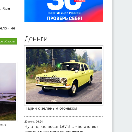
ь был
ело» не
Деньги
се обзоры
Парни с зеленым огоньком
20 июль
09:24
ска
Ну а те, кто носит Levi’s... «Богатство»
времен развитого социализма