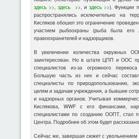
здесь >>
,
здесь >>
, и
здесь >>
). Функции
распространялись исключительно на те
Кисляков обошел это ограничение проведе
участием рыбоохраны (рыба была его 
правоохранителей и надзорщиков.
В увеличении количества окружных ОО
заинтересован. Но в штате ЦПП и ООС пр
специалистов из-за огромного перекос
Большую часть из них и сейчас состав
специалисты по природопользованию, эк
целям и задачам учреждения, а бывшие сот
и надзорных органов. Учитывая коммерчес
Кислякова, WWF с его финансами, нара
специалистами по созданию ООПТ, стал п
Центра. Подробнее об этом будет рассказано
Сейчас же, завершая сюжет с увольнением 