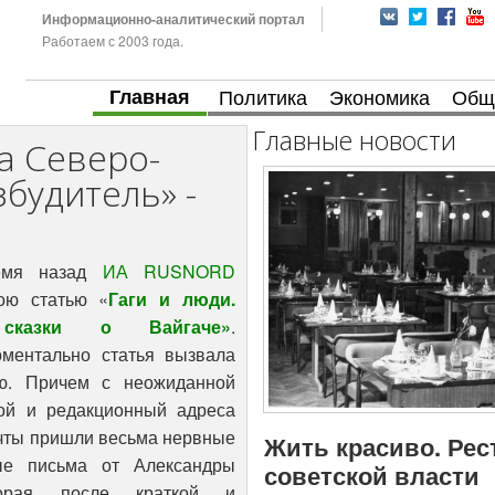
Информационно-аналитический портал
Работаем с 2003 года.
Главная
Политика
Экономика
Общ
Главные новости
а Северо-
збудитель» -
ремя назад
ИА RUSNORD
ою статью «
Гаги и люди.
 сказки о Вайгаче»
.
оментально статья вызвала
ю. Причем с неожиданной
ой и редакционный адреса
чты пришли весьма нервные
Жить красиво. Рес
ые письма от Александры
советской власти
торая после краткой и