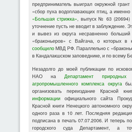
предприниматель выиграл окружной грант
«сбор пуха водоплавающих птиц, а именно 
«Большая стрижка»
, выпуск № 63 (20694) 
уточнение пусть не вводит в заблуждение. 
и вывез из округа несравненно больший 
«браконьеров» с Вайгача, о которых в 
сообщило
МВД РФ. Параллельно с «браконье
в Кандалакшском заповеднике, и по всему Б
Незадолго до моей публикации по исково
НАО на
Департамент природных
агропромышленного комплекса округа
был
организовать переиздание Красной кни
информации
официального сайта Прокур
Красной книги Ненецкого автономного окр
одного раза в 10 лет. Последняя редакц
подписана в печать 07.07.2006. И теперь 
городского суда Департамент, а