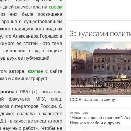
ры дней разместила на
своем
 из них была посвящена
, вранья о существовавшем
кого традиционного вида их
За кулисами полит
чу, что Александра Горяшко в
имого её статей - это тема
о заявления в суд о защите
ев двух ее публикаций.
том авторе,
взятые
с сайта
ама и администрирует:
дровна
(1965 г.р.) - писатель,
кий факультет МГУ, спец.
СССР: выстрел в спину
Союза литераторов России. С
днике: сначала в качестве
29 июнь
10:00
"Мамонты давно вымерли". Ал
Д.) - в качестве
внештатного
Новиков о себе и о других
 научных работ». Чтобы не