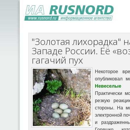
"Золотая лихорадка" н
Западе России. Её «во
гагачий пух
Некоторое в
опубликовал м
Невеселые
Практически м
резкую реакци
стороны. На м
электронной по
и раздраженн
Горяшко, ко