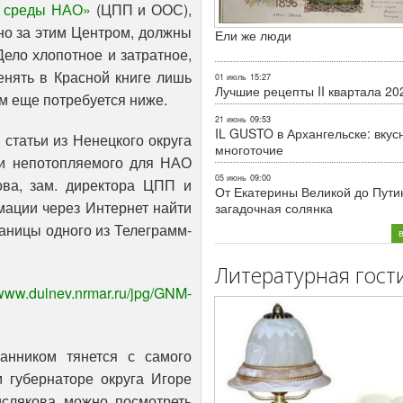
й среды НАО»
(ЦПП и ООС),
но за этим Центром, должны
Ели же люди
Дело хлопотное и затратное,
енять в Красной книге лишь
01 июль
15:27
Лучшие рецепты II квартала 20
м еще потребуется ниже.
21 июнь
09:53
IL GUSTO в Архангельске: вкус
статьи из Ненецкого округа
многоточие
 и непотопляемого для НАО
05 июнь
09:00
ова, зам. директора ЦПП и
От Екатерины Великой до Пути
ации через Интернет найти
загадочная солянка
раницы одного из Телеграмм-
Литературная гост
/www.dulnev.nrmar.ru/jpg/GNM-
анником тянется с самого
губернаторе округа Игоре
ислякова можно посмотреть