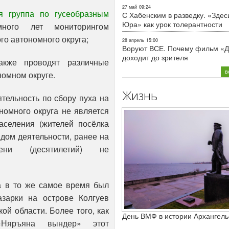
27 май
09:24
я группа по гусеобразным
С Хабенским в разведку. «Здес
Юра» как урок толерантности
ого лет мониторингом
о автономного округа;
28 апрель
15:00
Воруют ВСЕ. Почему фильм «Д
доходит до зрителя
акже проводят различные
в
номном округе.
Жизнь
тельность по сбору пуха на
номного округа не является
селения (жителей посёлка
идом деятельности, ранее на
мени (десятилетий) не
га в то же самое время был
зарки на острове Колгуев
ой области. Более того, как
День ВМФ в истории Архангель
«Няръяна вындер» этот