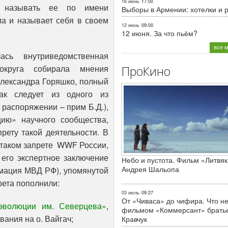
16 июнь
17:00
у называть ее по имени
Выборы в Армении: хотелки и 
ма и называет себя в своем
12 июнь
09:00
12 июня. За что пьём?
все 
сь внутриведомственная
округа собирала мнения
ПроКино
Александра Горяшко, полный
ак следует из одного из
 распоряжении – прим Б.Д.),
ию» научного сообщества,
рету такой деятельности. В
 таком запрете WWF России,
его экспертное заключение
Небо и пустота. Фильм «Литвяк
Андрея Шальопа
мация МВД РФ), упомянутой
рета пополнили:
03 июль
09:27
От «Чиваса» до чифира. Что не
эволюции им. Северцева»
,
фильмом «Коммерсант» брать
ания на о. Вайгач;
Кравчук