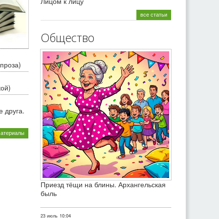
Лицом к лицу
все статьи
Общество
проза)
кой)
 друга.
материалы
Приезд тёщи на блины. Архангельская
быль
23 июль
10:04