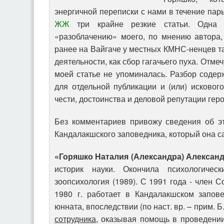
энергичной переписки с нами в течение па
ЖЖ
три крайне резкие статьи. Одна
«разоблачению» моего, по мнению автора
ранее на Вайгаче у местных КМНС-ненцев та
деятельности, как сбор гагачьего пуха. Отме
моей статье не упоминалась. Разбор содерж
для отдельной публикации и (или) исковог
чести, достоинства и деловой репутации геро
Без комментариев привожу сведения об э
Кандалакшского заповедника, который она с
«Горяшко Наталия (Александра) Алексан
историк науки. Окончила психологичес
зоопсихология (1989). С 1991 года - член 
1980 г. работает в Кандалакшском запове
юнната, впоследствии (по наст. вр. – прим. Б.
сотрудника
, оказывая помощь в проведении