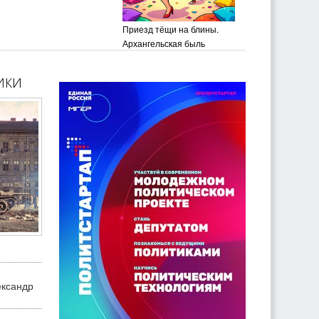
Приезд тёщи на блины.
Архангельская быль
ики
ександр