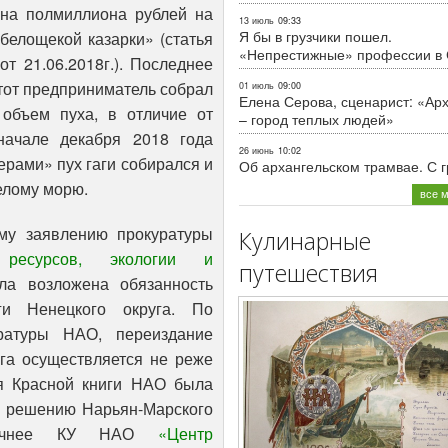
 на полмиллиона рублей на
13 июль
09:33
Я бы в грузчики пошел.
белощекой казарки» (статья
«Непрестижные» профессии в
от 21.06.2018г.). Последнее
Этот предприниматель собрал
01 июль
09:00
Елена Серова, сценарист: «Ар
объем пуха, в отличие от
– город теплых людей»
начале декабря 2018 года
26 июнь
10:02
рами» пух гаги собирался и
Об архангельском трамвае. С 
елому морю.
все 
му заявлению прокуратуры
Кулинарные
 ресурсов, экологии и
путешествия
а возложена обязанность
ги Ненецкого округа. По
атуры НАО, переиздание
уга осуществляется не реже
ия Красной книги НАО была
по решению Нарьян-Марского
 точнее КУ НАО
«Центр