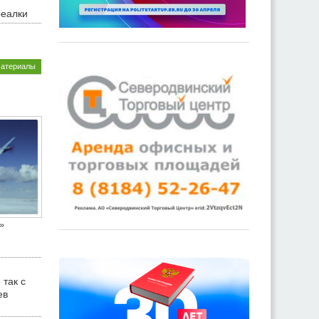
реалки
материалы
»
 так с
ев