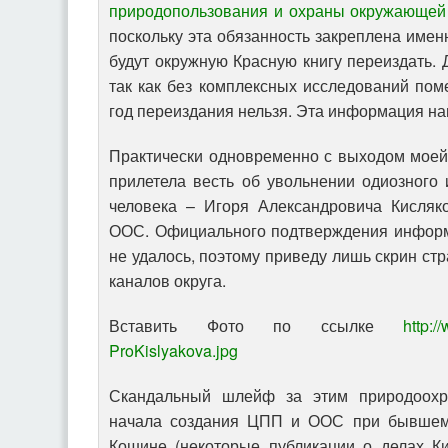
природопользования и охраны окружающе
поскольку эта обязанность закреплена имен
будут окружную Красную книгу переиздать. 
так как без комплексных исследований пом
год переиздания нельзя. Эта информация на
Практически одновременно с выходом моей 
прилетела весть об увольнении одиозного
человека – Игоря Александровича Кисляк
ООС. Официального подтверждения информ
не удалось, поэтому приведу лишь скрин ст
каналов округа.
Вставить Фото по ссылке
http:/
ProKislyakova.jpg
Скандальный шлейф за этим природоохр
начала создания ЦПП и ООС при бывшем 
Кошине (некоторые публикации о делах К