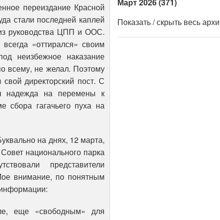
Март 2026 (371)
енное переиздание Красной
уда стали последней каплей
Показать / скрыть весь арх
 из руководства ЦПП и ООС.
 всегда «оттирался» своим
под неизбежное наказание
по всему, не желал. Поэтому
 свой директорский пост. С
ая надежда на перемены к
е сбора гагачьего пуха на
уквально на днях, 12 марта,
 Совет национального парка
ствовали представители
ое внимание, по понятным
 информации:
ле, еще «свободным» для