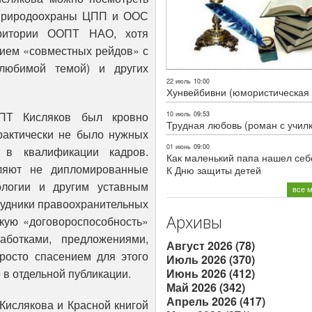
 природоохраны ЦПП и ООС
рритории ООПТ НАО, хотя
нием «совместных рейдов» с
любимой темой) и других
22 июль
10:00
Хунвейбивни (юмористическая 
ПТ Кисляков был кровно
10 июль
09:53
Трудная любовь (роман с учил
актически не было нужных
01 июнь
09:00
а в квалификации кадров.
Как маленький папа нашел себе
ляют не дипломированные
К Дню защиты детей
ологии и другим уставным
все 
рудники правоохранительных
Архивы
кую «договороспособность»
ботками, предложениями,
Август 2026 (78)
росто спасением для этого
Июль 2026 (370)
Июнь 2026 (412)
 в отдельной публикации.
Май 2026 (342)
Апрель 2026 (417)
Кислякова и Красной книгой