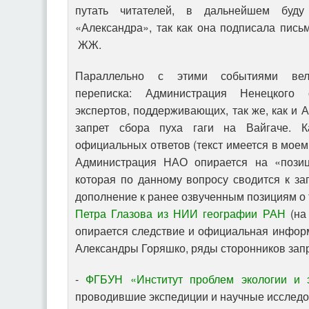
путать читателей, в дальнейшем буд
«Александра», так как она подписала пись
ЖЖ.
Параллельно с этими событиями вела
переписка: Администрация Ненецкого 
экспертов, поддерживающих, так же, как и 
запрет сбора пуха гаги на Вайгаче. К
официальных ответов (текст имеется в моем
Администрация НАО опирается на «позиц
которая по данному вопросу сводится к зап
дополнение к ранее озвученным позициям о
Петра Глазова из НИИ географии РАН
(на 
опирается следствие и официальная инфор
Александры Горяшко, ряды сторонников зап
-
ФГБУН «Институт проблем экологии и 
проводившие экспедиции и научные исследов