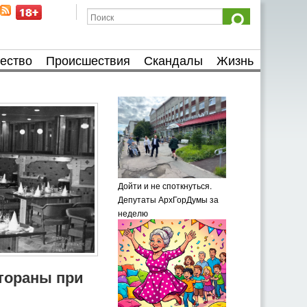
ество
Происшествия
Скандалы
Жизнь
Дойти и не споткнуться.
Депутаты АрхГорДумы за
неделю
тораны при