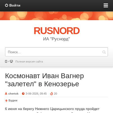
Войти
RUSNORD
ИА "Руснорд"
Полная версия сайта
Космонавт Иван Вагнер
"залетел" в Кенозерье
chertok
3-06-2026, 09:45
20
Будни
6 июня на берегу Нижнего Царицынского пруда пройдет