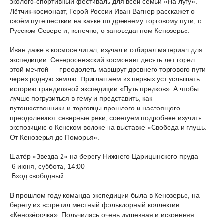
эколого-спортивный фестиваль для всей семьи «На лугу».
Лётчик-космонавт, Герой России Иван Вагнер расскажет о
своём путешествии на каяке по древнему торговому пути, о
Русском Севере и, конечно, о заповеданном Кенозерье.
Иван даже в космосе читал, изучал и отбирал материал для
экспедиции. Североонежский космонавт десять лет горел
этой мечтой — преодолеть маршрут древнего торгового пути
через родную землю. Приглашаем из первых уст услышать
историю грандиозной экспедиции «Путь предков». А чтобы
лучше погрузиться в тему и представить, как
путешественники и торговцы прошлого и настоящего
преодолевают северные реки, советуем подробнее изучить
экспозицию о Кенском волоке на выставке «Свобода и глушь.
От Кенозерья до Поморья».
Шатёр «Звезда 2» на берегу Нижнего Царицынского пруда
6 июня, суббота, 14:00
Вход свободный
В прошлом году команда экспедиции была в Кенозерье, на
берегу их встретил местный фольклорный коллектив
«Кенозёрочка». Получилась очень душевная и искренняя