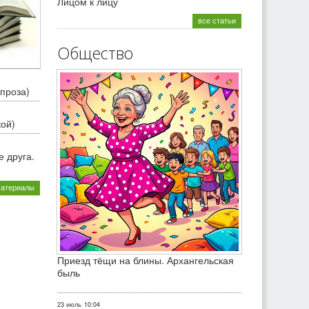
Лицом к лицу
все статьи
Общество
проза)
кой)
 друга.
материалы
Приезд тёщи на блины. Архангельская
быль
23 июль
10:04