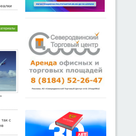
реалки
материалы
»
 так с
ев