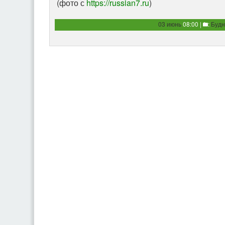
(фото с
https://russian7.ru
)
03 июнь
08:00 |
:
Будн