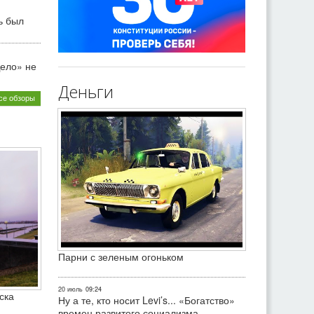
ь был
ело» не
Деньги
се обзоры
Парни с зеленым огоньком
20 июль
09:24
ска
Ну а те, кто носит Levi’s... «Богатство»
времен развитого социализма