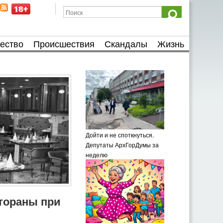
ество
Происшествия
Скандалы
Жизнь
Дойти и не споткнуться.
Депутаты АрхГорДумы за
неделю
тораны при