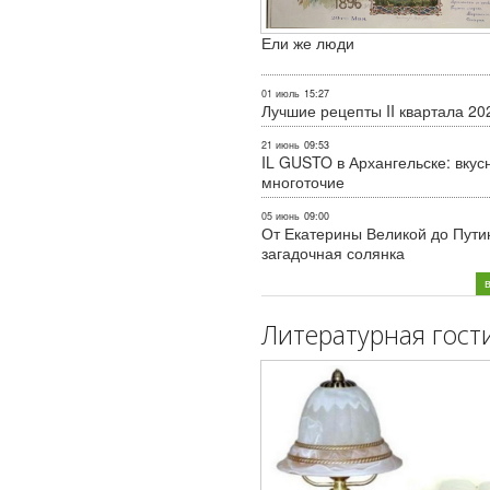
Ели же люди
01 июль
15:27
Лучшие рецепты II квартала 20
21 июнь
09:53
IL GUSTO в Архангельске: вкус
многоточие
05 июнь
09:00
От Екатерины Великой до Пути
загадочная солянка
Литературная гост