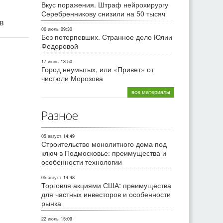
Вкус поражения. Штраф нейрохирургу
Серебренникову снизили на 50 тысяч
ив
06 июль
09:30
Без потерпевших. Странное дело Юлии
Федоровой
17 июнь
13:50
Город неумытых, или «Привет» от
чистюли Морозова
все материалы
Разное
05 август
14:49
Строительство монолитного дома под
ключ в Подмосковье: преимущества и
особенности технологии
05 август
14:48
Торговля акциями США: преимущества
для частных инвесторов и особенности
рынка
22 июль
15:09