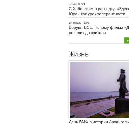
27 май
09:24
С Хабенским в разведку. «Здес
Юра» как урок толерантности
28 апрель
15:00
Воруют ВСЕ. Почему фильм «Д
доходит до зрителя
в
Жизнь
День ВМФ в истории Архангель