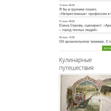
13 июль
09:33
Я бы в грузчики пошел.
«Непрестижные» профессии в
01 июль
09:00
Елена Серова, сценарист: «Ар
– город теплых людей»
26 июнь
10:02
Об архангельском трамвае. С 
все 
Кулинарные
путешествия