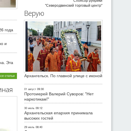
Спонсор рубрики
"Северодвинский торговый центр"
Верую
26 года
но и
на. Эта
Архангельск. По главной улице с иконой
все статьи
иная
01 август
09:30
Протоиерей Валерий Суворов: "Нет
наркотикам!"
30 июль
09:12
Архангельская епархия принимала
высоких гостей
29 июль
08:40