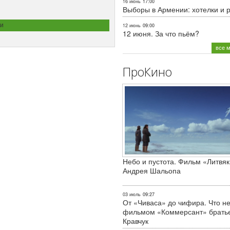
16 июнь
17:00
Выборы в Армении: хотелки и 
и
12 июнь
09:00
12 июня. За что пьём?
все 
ПроКино
Небо и пустота. Фильм «Литвяк
Андрея Шальопа
03 июль
09:27
От «Чиваса» до чифира. Что не
фильмом «Коммерсант» брать
Кравчук