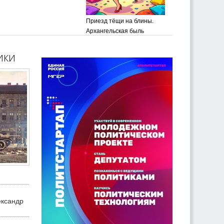
Приезд тёщи на блины.
Архангельская быль
ики
ександр