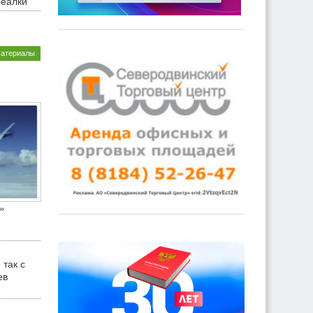
реалки
материалы
»
 так с
ев