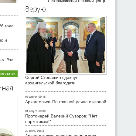
"Северодвинский торговый центр"
Верую
26 года
но и
на. Эта
все статьи
Сергей Степашин вдохнул
архангельской благодати
иная
03 август
09:15
Архангельск. По главной улице с иконой
01 август
09:30
Протоиерей Валерий Суворов: "Нет
наркотикам!"
30 июль
09:12
Архангельская епархия принимала