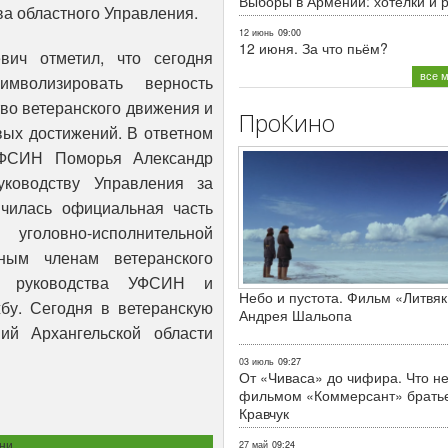
Выборы в Армении: хотелки и 
ва областного Управления.
12 июнь
09:00
12 июня. За что пьём?
вич отметил, что сегодня
все 
волизировать верность
во ветеранского движения и
ПроКино
вых достижений. В ответном
УФСИН Поморья Александр
оводству Управления за
чилась официальная часть
 уголовно-исполнительной
ным членам ветеранского
от руководства УФСИН и
Небо и пустота. Фильм «Литвяк
бу. Сегодня в ветеранскую
Андрея Шальопа
ий Архангельской области
03 июль
09:27
От «Чиваса» до чифира. Что не
фильмом «Коммерсант» брать
Кравчук
ни
27 май
09:24