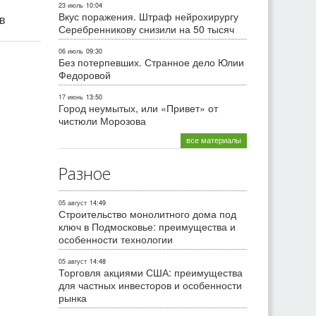
23 июль
10:04
Вкус поражения. Штраф нейрохирургу
ив
Серебренникову снизили на 50 тысяч
06 июль
09:30
Без потерпевших. Странное дело Юлии
Федоровой
17 июнь
13:50
Город неумытых, или «Привет» от
чистюли Морозова
все материалы
Разное
05 август
14:49
Строительство монолитного дома под
ключ в Подмосковье: преимущества и
особенности технологии
05 август
14:48
Торговля акциями США: преимущества
для частных инвесторов и особенности
рынка