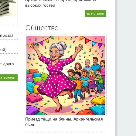
высоких гостей
все статьи
Общество
проза)
кой)
 друга.
материалы
Приезд тёщи на блины. Архангельская
быль