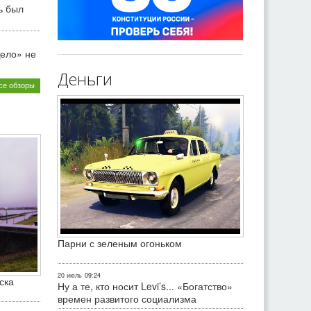
ь был
ело» не
Деньги
се обзоры
Парни с зеленым огоньком
20 июль
09:24
ска
Ну а те, кто носит Levi’s... «Богатство»
времен развитого социализма