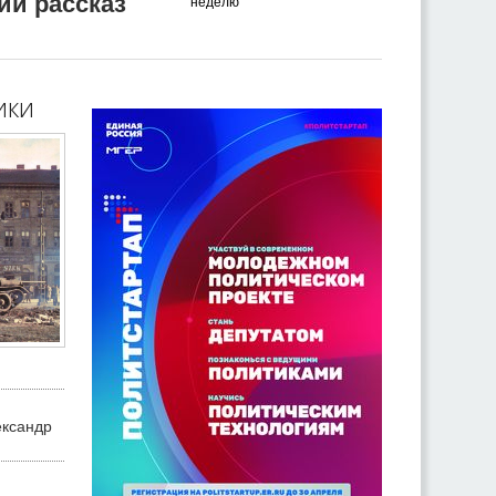
ий рассказ
неделю
ики
ександр