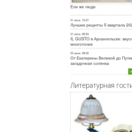
Ели же люди
01 июль
15:27
Лучшие рецепты II квартала 20
21 июнь
09:53
IL GUSTO в Архангельске: вкус
многоточие
05 июнь
09:00
От Екатерины Великой до Пути
загадочная солянка
Литературная гост