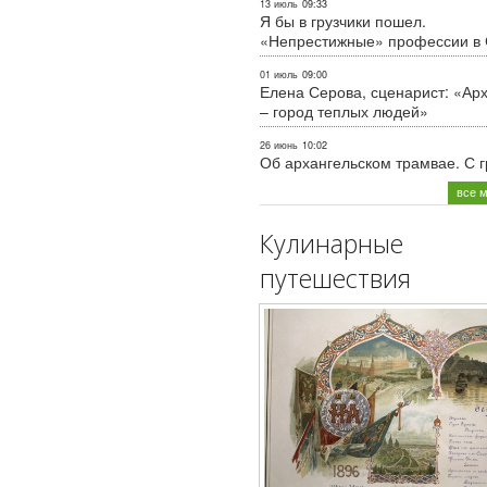
13 июль
09:33
Я бы в грузчики пошел.
«Непрестижные» профессии в
01 июль
09:00
Елена Серова, сценарист: «Ар
– город теплых людей»
26 июнь
10:02
Об архангельском трамвае. С 
все 
Кулинарные
путешествия