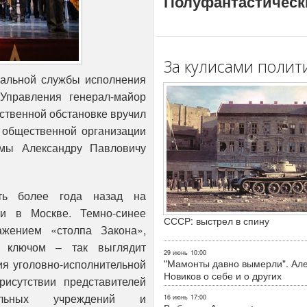
Полуфантастическ
За кулисами полит
альной службы исполнения
 Управления генерал-майор
ственной обстановке вручил
я общественной организации
емы Александру Павловичу
ть более года назад на
ии в Москве. Темно-синее
СССР: выстрел в спину
жением «столпа Закона»,
 ключом – так выглядит
29 июнь
10:00
я уголовно-исполнительной
"Мамонты давно вымерли". Ал
Новиков о себе и о других
исутствии представителей
тельных учреждений и
16 июнь
17:00