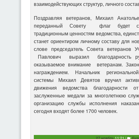
взаимодействующих структур, личного соста
Поздравляя ветеранов, Михаил Анатолье
переданный Совету флаг будет сим
традиционным ценностям ведомства, единст
станет ориентиром личному составу для но
слове председатель Совета ветеранов 
Павлович выразил благодарность рук
оказываемое внимание ветеранам. Закон
награждением. Начальник региональной
системы Михаил Девятов вручил актив
движения ведомства благодарности 
заслуженные медали за многолетнюю служ
организацию службы исполнения наказан
сегодня входят более 1700 человек.
27 ноябрь
11:21 |
:
Буд