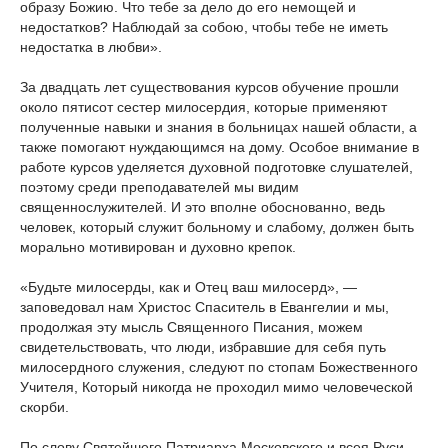
образу Божию. Что тебе за дело до его немощей и
недостатков? Наблюдай за собою, чтобы тебе не иметь
недостатка в любви».
За двадцать лет существования курсов обучение прошли
около пятисот сестер милосердия, которые применяют
полученные навыки и знания в больницах нашей области, а
также помогают нуждающимся на дому. Особое внимание в
работе курсов уделяется духовной подготовке слушателей,
поэтому среди преподавателей мы видим
священнослужителей. И это вполне обоснованно, ведь
человек, который служит больному и слабому, должен быть
морально мотивирован и духовно крепок.
«Будьте милосерды, как и Отец ваш милосерд», —
заповедовал нам Христос Спаситель в Евангелии и мы,
продолжая эту мысль Священного Писания, можем
свидетельствовать, что люди, избравшие для себя путь
милосердного служения, следуют по стопам Божественного
Учителя, Который никогда не проходил мимо человеческой
скорби.
По слову Святейшего Патриарха Московского и всея Руси