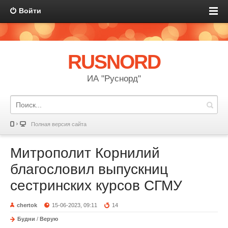
Войти
RUSNORD
ИА "Руснорд"
Полная версия сайта
Митрополит Корнилий
благословил выпускниц
сестринских курсов СГМУ
chertok
15-06-2023, 09:11
14
Будни
/
Верую