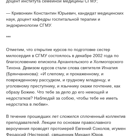
доцент института семейной медицины СГМУ;
— Кривонкин Константин Юрьевич, кандидат медицинских
наук, доцент кафедры госпитальной терапии и
эндокринологии СГМУ.
***
Отметим, что открытие курсов по подготовке сестер
милосердия в СГМУ состоялось в декабре 2002 года по
благословению епископа Архангельского и Холмогорского
Тихона. Девизом курсов стали слова святителя Игнатия
(Брянчанинова): «И слепому, и прокаженному, и
поврежденному рассудком, и грудному младенцу, и
уголовному преступнику, и язычнику окажи почтение, как
образу Божию. Что тебе за дело до его немощей и
недостатков? Наблюдай за собою, чтобы тебе не иметь
недостатка в любви».
В течение прошедших лет сложился сплоченный коллектив
преподавателей. Лекции по основам православного
вероучения проводят протоиерей Евгений Соколов, игумен
Феодосий (Нестеров), священник Михаил Юров.