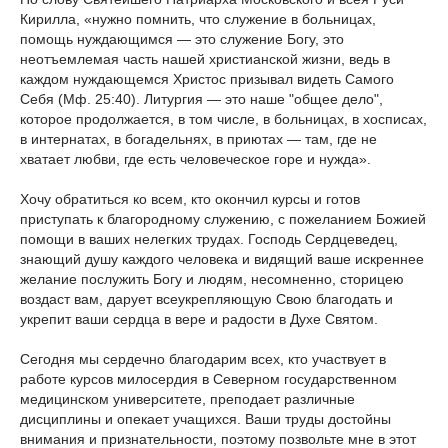
Кирилла, «нужно помнить, что служение в больницах,
помощь нуждающимся — это служение Богу, это
неотъемлемая часть нашей христианской жизни, ведь в
каждом нуждающемся Христос призывал видеть Самого
Себя (Мф. 25:40). Литургия — это наше "общее дело",
которое продолжается, в том числе, в больницах, в хосписах,
в интернатах, в богадельнях, в приютах — там, где не
хватает любви, где есть человеческое горе и нужда».
Хочу обратиться ко всем, кто окончил курсы и готов
приступать к благородному служению, с пожеланием Божией
помощи в ваших нелегких трудах. Господь Сердцеведец,
знающий душу каждого человека и видящий ваше искреннее
желание послужить Богу и людям, несомненно, сторицею
воздаст вам, дарует всеукрепляющую Свою благодать и
укрепит ваши сердца в вере и радости в Духе Святом.
Сегодня мы сердечно благодарим всех, кто участвует в
работе курсов милосердия в Северном государственном
медицинском университете, преподает различные
дисциплины и опекает учащихся. Ваши труды достойны
внимания и признательности, поэтому позвольте мне в этот