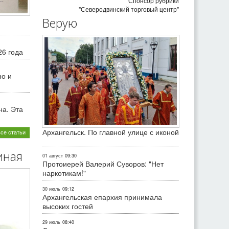
Спонсор рубрики
"Северодвинский торговый центр"
Верую
26 года
но и
на. Эта
Архангельск. По главной улице с иконой
все статьи
иная
01 август
09:30
Протоиерей Валерий Суворов: "Нет
наркотикам!"
30 июль
09:12
Архангельская епархия принимала
высоких гостей
29 июль
08:40