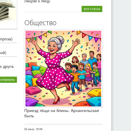
Лицом к лицу
все статьи
Общество
проза)
кой)
 друга.
материалы
Приезд тёщи на блины. Архангельская
быль
23 июль
10:04