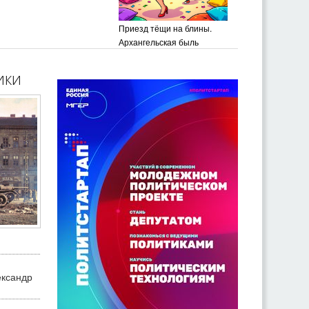
Приезд тёщи на блины.
Архангельская быль
ики
ександр