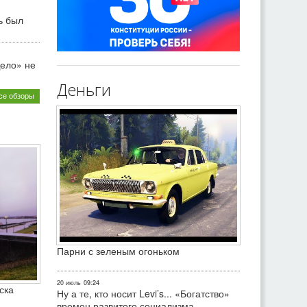
ь был
ело» не
Деньги
се обзоры
Парни с зеленым огоньком
20 июль
09:24
ска
Ну а те, кто носит Levi’s... «Богатство»
времен развитого социализма