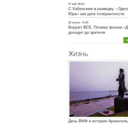
27 май
09:24
С Хабенским в разведку. «Здес
Юра» как урок толерантности
28 апрель
15:00
Воруют ВСЕ. Почему фильм «Д
доходит до зрителя
в
Жизнь
День ВМФ в истории Архангель