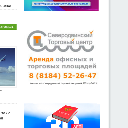
реалки
материалы
»
 так с
ев