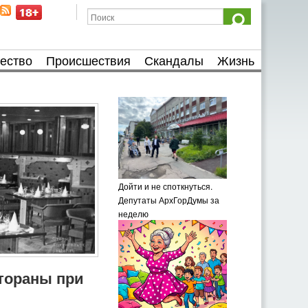
ество
Происшествия
Скандалы
Жизнь
Дойти и не споткнуться.
Депутаты АрхГорДумы за
неделю
тораны при