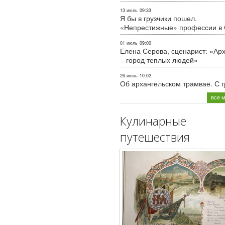
13 июль
09:33
Я бы в грузчики пошел.
«Непрестижные» профессии в
01 июль
09:00
Елена Серова, сценарист: «Ар
– город теплых людей»
26 июнь
10:02
Об архангельском трамвае. С 
все 
Кулинарные
путешествия