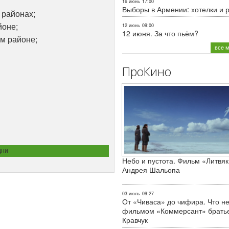
16 июнь
17:00
Выборы в Армении: хотелки и 
 районах;
йоне;
12 июнь
09:00
12 июня. За что пьём?
ом районе;
все 
ПроКино
дни
Небо и пустота. Фильм «Литвяк
Андрея Шальопа
03 июль
09:27
От «Чиваса» до чифира. Что не
фильмом «Коммерсант» брать
Кравчук