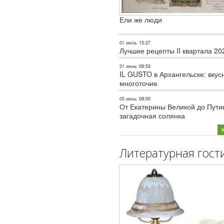
Ели же люди
01 июль
15:27
Лучшие рецепты II квартала 20
21 июнь
09:53
IL GUSTO в Архангельске: вкус
многоточие
05 июнь
09:00
От Екатерины Великой до Пути
загадочная солянка
Литературная гост