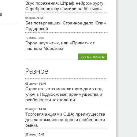
Вкус поражения. Штраф нейрохирургу
Серебренникову снизили на 50 тысяч
ив
06 июль
09:30
Без потерпевших. Странное дело Юлии
Федоровой
17 июнь
13:50
Город неумытых, или «Привет» от
чистюли Морозова
все материалы
Разное
05 август
14:49
Строительство монолитного дома под
ключ в Подмосковье: преимущества и
особенности технологии
05 август
14:48
Торговля акциями США: преимущества
для частных инвесторов и особенности
рынка
22 июль
15:09