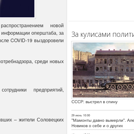
аспространением новой
За кулисами полит
о информации оперштаба, за
после COVID-19 выздоровели
отребнадзора, среди новых
трудники предприятий,
СССР: выстрел в спину
29 июнь
10:00
евших – жители Соловецких
"Мамонты давно вымерли". Ал
Новиков о себе и о других