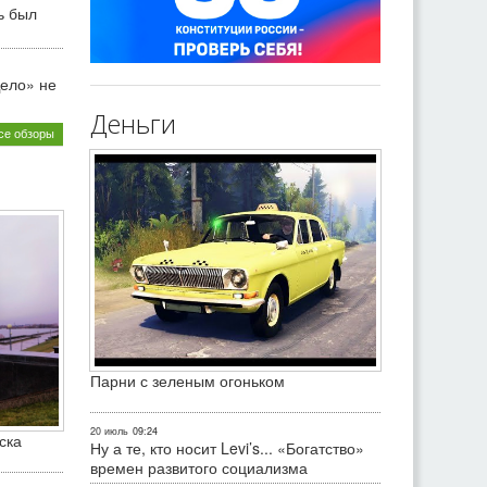
ь был
ело» не
Деньги
се обзоры
Парни с зеленым огоньком
20 июль
09:24
ска
Ну а те, кто носит Levi’s... «Богатство»
времен развитого социализма