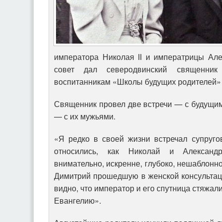
императора Николая II и императрицы Ал
совет дал северодвинский священник
воспитанникам «Школы будущих родителей»
Священник провел две встречи — с будущим
— с их мужьями.
«Я редко в своей жизни встречал супругов
относились, как Николай и Александ
внимательно, искренне, глубоко, нешаблонн
Димитрий прошедшую в женской консультац
видно, что император и его спутница стяжал
Евангелию».