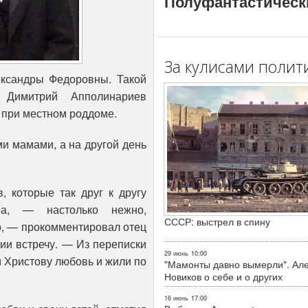
Полуфантастическ
За кулисами полит
ександры Федоровны. Такой
 Димитрий Апполинариев
 при местном роддоме.
и мамами, а на другой день
, которые так друг к другу
ра, — настолько нежно,
СССР: выстрел в спину
о, — прокомментировал отец
ии встречу. — Из переписки
29 июнь
10:00
и Христову любовь и жили по
"Мамонты давно вымерли". Ал
Новиков о себе и о других
16 июнь
17:00