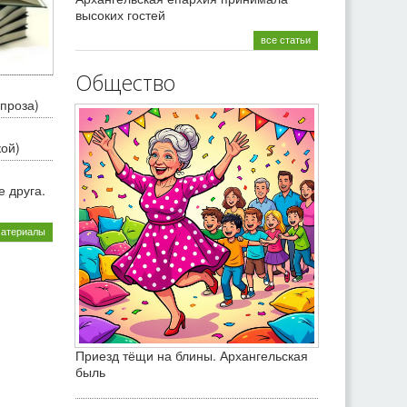
высоких гостей
все статьи
Общество
проза)
кой)
 друга.
материалы
Приезд тёщи на блины. Архангельская
быль