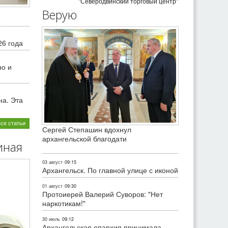
"Северодвинский торговый центр"
Верую
26 года
но и
на. Эта
все статьи
Сергей Степашин вдохнул
архангельской благодати
иная
03 август
09:15
Архангельск. По главной улице с иконой
01 август
09:30
Протоиерей Валерий Суворов: "Нет
наркотикам!"
30 июль
09:12
Архангельская епархия принимала