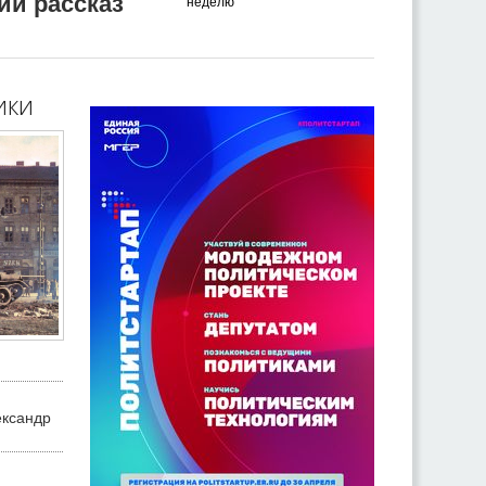
ий рассказ
неделю
ики
ександр