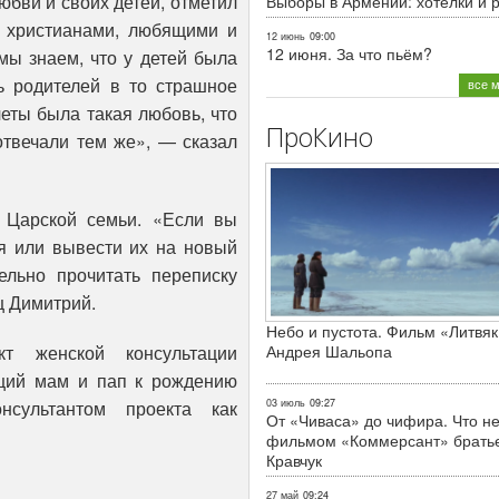
бви и своих детей, отметил
Выборы в Армении: хотелки и 
 христианами, любящими и
12 июнь
09:00
12 июня. За что пьём?
мы знаем, что у детей была
ь родителей в то страшное
все 
четы была такая любовь, что
ПроКино
отвечали тем же», — сказал
 Царской семьи. «Если вы
я или вывести их на новый
льно прочитать переписку
ц Димитрий.
Небо и пустота. Фильм «Литвяк
т женской консультации
Андрея Шальопа
щий мам и пап к рождению
нсультантом проекта как
03 июль
09:27
От «Чиваса» до чифира. Что не
фильмом «Коммерсант» брать
Кравчук
27 май
09:24