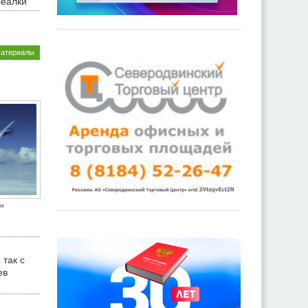
реалки
материалы
»
 так с
ев