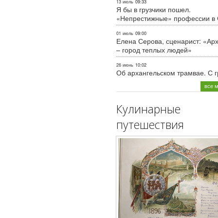
13 июль
09:33
Я бы в грузчики пошел.
«Непрестижные» профессии в
01 июль
09:00
Елена Серова, сценарист: «Ар
– город теплых людей»
26 июнь
10:02
Об архангельском трамвае. С 
все 
Кулинарные
путешествия