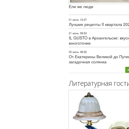
Ели же люди
01 июль
15:27
Лучшие рецепты II квартала 20
21 июнь
09:53
IL GUSTO в Архангельске: вкус
многоточие
05 июнь
09:00
От Екатерины Великой до Пути
загадочная солянка
Литературная гост