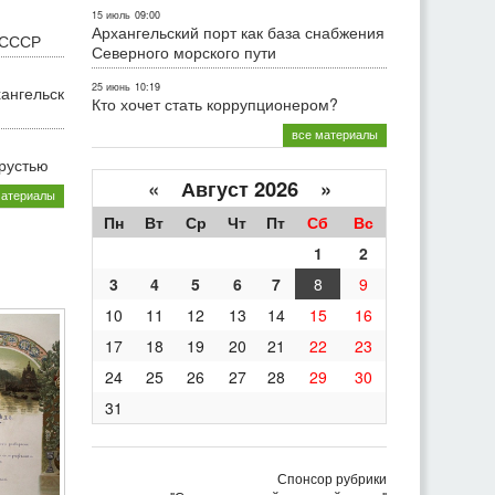
15 июль
09:00
Архангельский порт как база снабжения
 СССР
Северного морского пути
25 июнь
10:19
хангельск
Кто хочет стать коррупционером?
все материалы
грустью
«
Август 2026 »
материалы
Пн
Вт
Ср
Чт
Пт
Сб
Вс
1
2
3
4
5
6
7
8
9
10
11
12
13
14
15
16
17
18
19
20
21
22
23
24
25
26
27
28
29
30
31
Спонсор рубрики