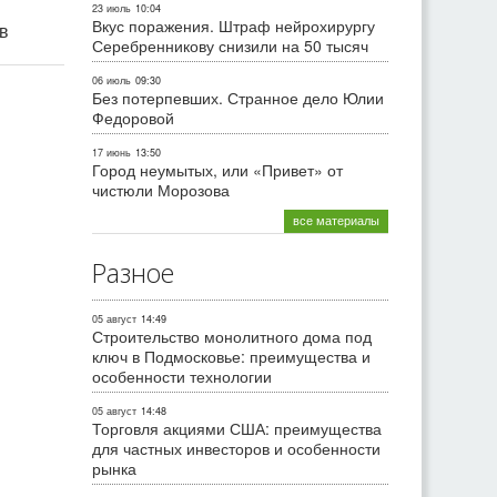
23 июль
10:04
Вкус поражения. Штраф нейрохирургу
ив
Серебренникову снизили на 50 тысяч
06 июль
09:30
Без потерпевших. Странное дело Юлии
Федоровой
17 июнь
13:50
Город неумытых, или «Привет» от
чистюли Морозова
все материалы
Разное
05 август
14:49
Строительство монолитного дома под
ключ в Подмосковье: преимущества и
особенности технологии
05 август
14:48
Торговля акциями США: преимущества
для частных инвесторов и особенности
рынка