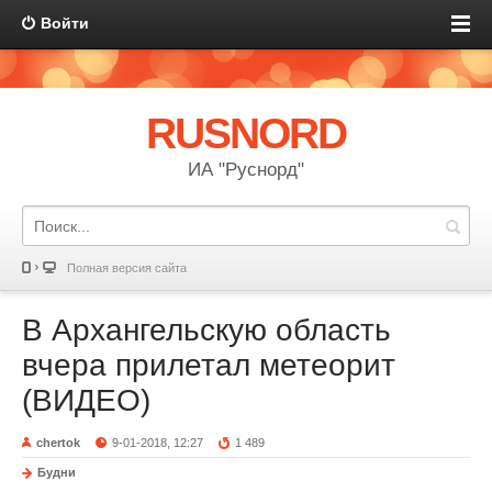
Войти
RUSNORD
ИА "Руснорд"
Полная версия сайта
В Архангельскую область
вчера прилетал метеорит
(ВИДЕО)
chertok
9-01-2018, 12:27
1 489
Будни