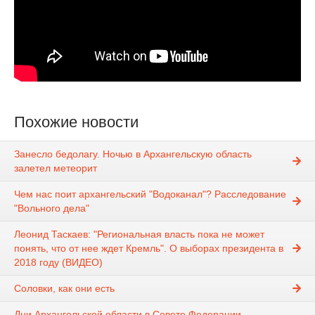
Похожие новости
Занесло бедолагу. Ночью в Архангельскую область
залетел метеорит
Чем нас поит архангельский "Водоканал"? Расследование
"Вольного дела"
Леонид Таскаев: "Региональная власть пока не может
понять, что от нее ждет Кремль". О выборах президента в
2018 году (ВИДЕО)
Соловки, как они есть
Дни Архангельской области в Совете Федерации.