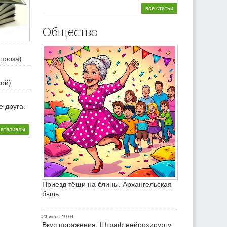
все статьи
Общество
проза)
кой)
 друга.
материалы
Приезд тёщи на блины. Архангельская
быль
23 июль
10:04
Вкус поражения. Штраф нейрохирургу