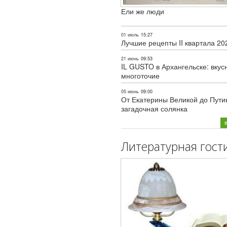
Ели же люди
01 июль
15:27
Лучшие рецепты II квартала 20
21 июнь
09:53
IL GUSTO в Архангельске: вкус
многоточие
05 июнь
09:00
От Екатерины Великой до Пути
загадочная солянка
Литературная гост