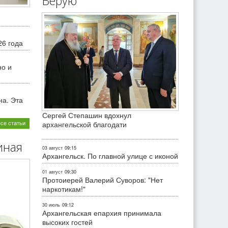
Верую
26 года
но и
на. Эта
Сергей Степашин вдохнул
все статьи
архангельской благодати
иная
03 август
09:15
Архангельск. По главной улице с иконой
01 август
09:30
Протоиерей Валерий Суворов: "Нет
наркотикам!"
30 июль
09:12
Архангельская епархия принимала
высоких гостей