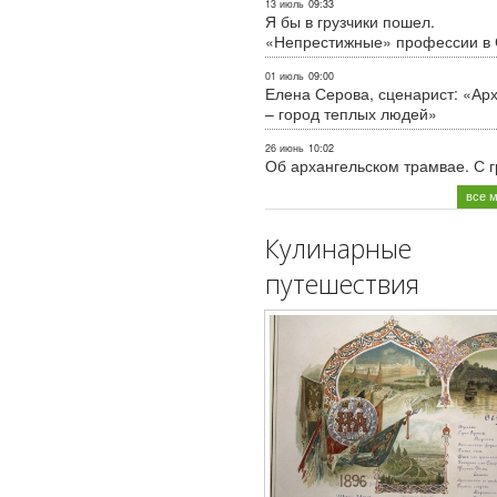
13 июль
09:33
Я бы в грузчики пошел.
«Непрестижные» профессии в
01 июль
09:00
Елена Серова, сценарист: «Ар
– город теплых людей»
26 июнь
10:02
Об архангельском трамвае. С 
все 
Кулинарные
путешествия