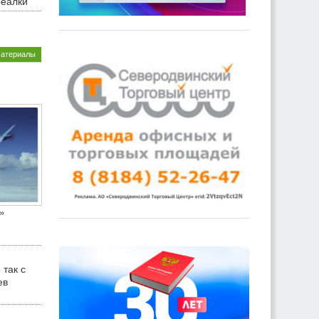
реалки
материалы
»
 так с
ев