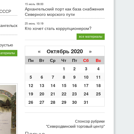
15 июль
09:00
Архангельский порт как база снабжения
 СССР
Северного морского пути
25 июнь
10:19
хангельск
Кто хочет стать коррупционером?
все материалы
грустью
«
Октябрь 2020
»
материалы
Пн
Вт
Ср
Чт
Пт
Сб
Вс
1
2
3
4
5
6
7
8
9
10
11
12
13
14
15
16
17
18
19
20
21
22
23
24
25
26
27
28
29
30
31
Спонсор рубрики
"Северодвинский торговый центр"