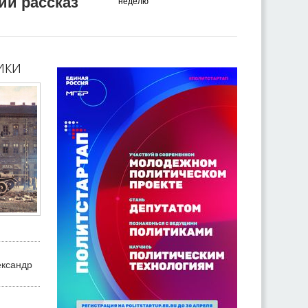
ий рассказ
неделю
ики
ександр