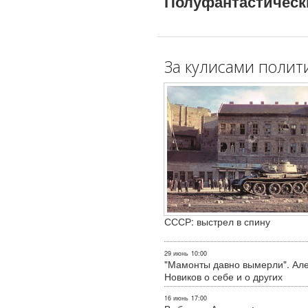
Полуфантастическ
За кулисами полит
СССР: выстрел в спину
29 июнь
10:00
"Мамонты давно вымерли". Ал
Новиков о себе и о других
16 июнь
17:00