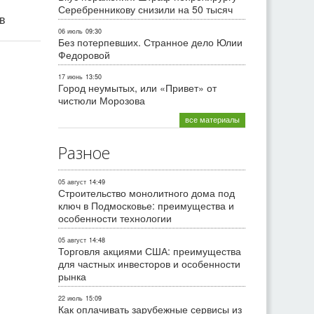
Серебренникову снизили на 50 тысяч
ив
06 июль
09:30
Без потерпевших. Странное дело Юлии
Федоровой
17 июнь
13:50
Город неумытых, или «Привет» от
чистюли Морозова
все материалы
Разное
05 август
14:49
Строительство монолитного дома под
ключ в Подмосковье: преимущества и
особенности технологии
05 август
14:48
Торговля акциями США: преимущества
для частных инвесторов и особенности
рынка
22 июль
15:09
Как оплачивать зарубежные сервисы из