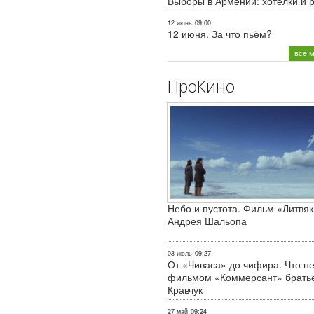
Выборы в Армении: хотелки и 
12 июнь
09:00
12 июня. За что пьём?
все 
ПроКино
Небо и пустота. Фильм «Литвяк
Андрея Шальопа
03 июль
09:27
От «Чиваса» до чифира. Что не
фильмом «Коммерсант» брать
Кравчук
27 май
09:24