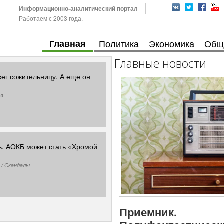
Информационно-аналитический портал
Работаем с 2003 года.
Главная
Политика
Экономика
Общ
Главные новости
жег сожительницу. А еще он
ия
. АОКБ может стать «Хромой
 / Скандалы
Приемник.