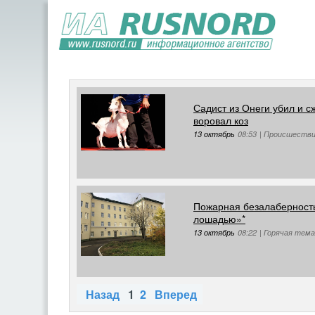
Садист из Онеги убил и с
воровал коз
13 октябрь
08:53
|
Происшеств
Пожарная безалаберность
лошадью»*
13 октябрь
08:22
|
Горячая тема
Назад
1
2
Вперед