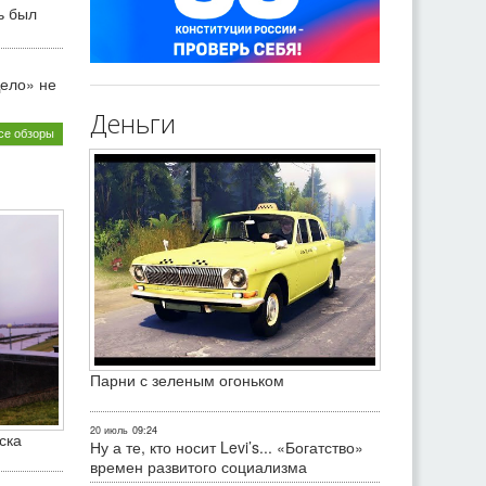
ь был
ело» не
Деньги
се обзоры
Парни с зеленым огоньком
20 июль
09:24
ска
Ну а те, кто носит Levi’s... «Богатство»
времен развитого социализма