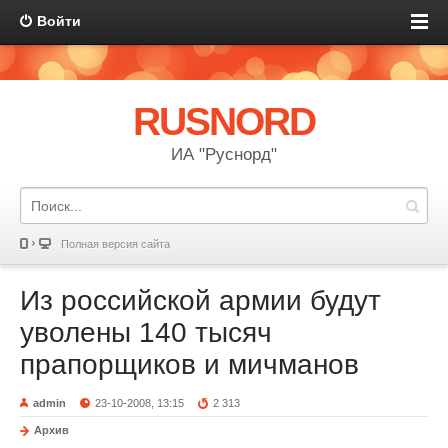
Войти
RUSNORD
ИА "Руснорд"
Полная версия сайта
Из российской армии будут
уволены 140 тысяч
прапорщиков и мичманов
admin
23-10-2008, 13:15
2 313
Архив