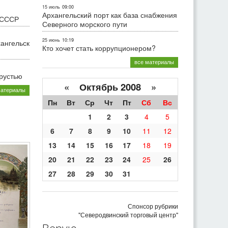
15 июль
09:00
Архангельский порт как база снабжения
 СССР
Северного морского пути
25 июнь
10:19
хангельск
Кто хочет стать коррупционером?
все материалы
грустью
«
Октябрь 2008
»
материалы
Пн
Вт
Ср
Чт
Пт
Сб
Вс
1
2
3
4
5
6
7
8
9
10
11
12
13
14
15
16
17
18
19
20
21
22
23
24
25
26
27
28
29
30
31
Спонсор рубрики
"Северодвинский торговый центр"