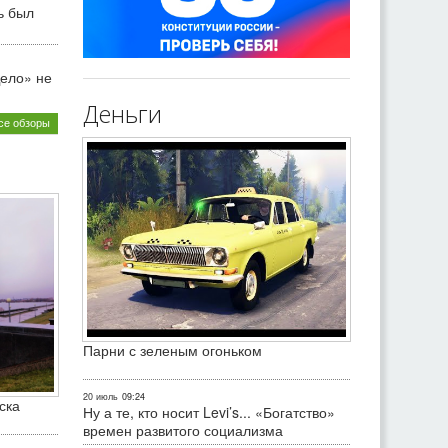
ь был
ело» не
Деньги
се обзоры
Парни с зеленым огоньком
20 июль
09:24
ска
Ну а те, кто носит Levi’s... «Богатство»
времен развитого социализма