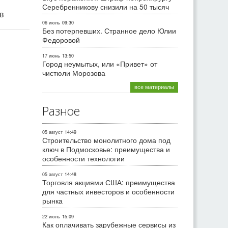
Серебренникову снизили на 50 тысяч
ив
06 июль
09:30
Без потерпевших. Странное дело Юлии
Федоровой
17 июнь
13:50
Город неумытых, или «Привет» от
чистюли Морозова
все материалы
Разное
05 август
14:49
Строительство монолитного дома под
ключ в Подмосковье: преимущества и
особенности технологии
05 август
14:48
Торговля акциями США: преимущества
для частных инвесторов и особенности
рынка
22 июль
15:09
Как оплачивать зарубежные сервисы из