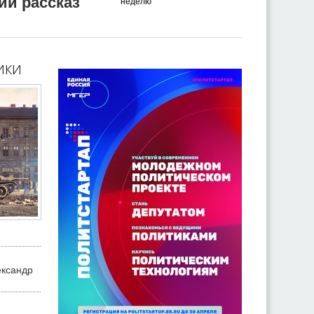
ий рассказ
неделю
ики
ександр