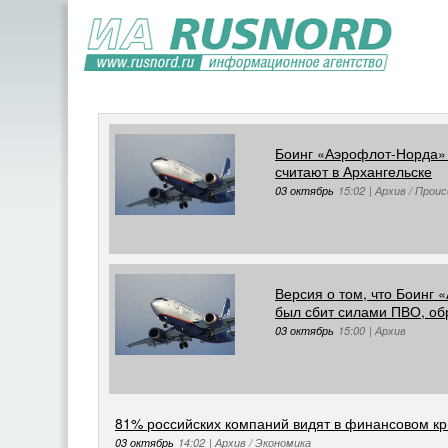
Боинг «Аэрофлот-Норда» 
считают в Архангельске
03 октябрь
15:02
|
Архив / Прои
Версия о том, что Боинг
был сбит силами ПВО, об
03 октябрь
15:00
|
Архив
81% российских компаний видят в финансовом кри
03 октябрь
14:02
|
Архив / Экономика