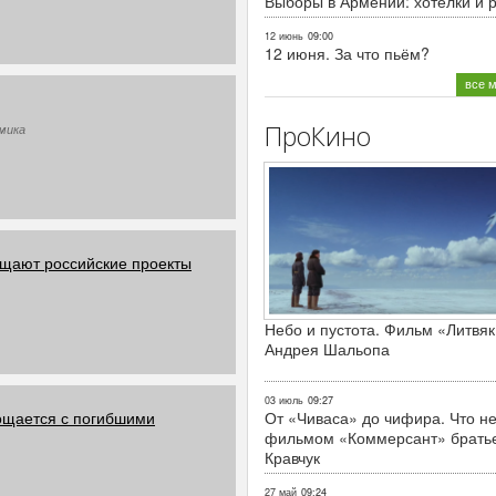
Выборы в Армении: хотелки и 
12 июнь
09:00
12 июня. За что пьём?
все 
ПроКино
омика
щают российские проекты
Небо и пустота. Фильм «Литвяк
Андрея Шальопа
03 июль
09:27
ощается с погибшими
От «Чиваса» до чифира. Что не
фильмом «Коммерсант» брать
Кравчук
27 май
09:24