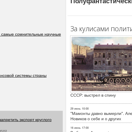
Полуфантастическ
За кулисами полит
а самые сомнительные научные
ансовой системы страны
СССР: выстрел в спину
29 июнь
10:00
"Мамонты давно вымерли". Ал
Новиков о себе и о других
апретить экспорт круглого
16 июнь
17:00
омика