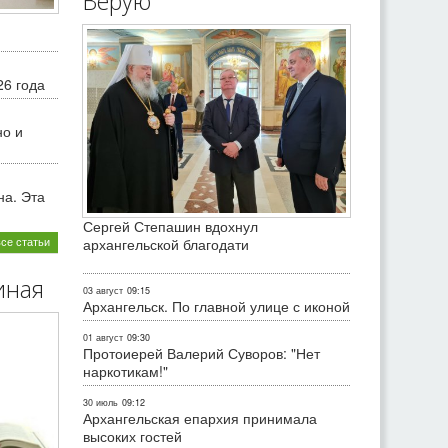
Верую
26 года
но и
на. Эта
Сергей Степашин вдохнул
все статьи
архангельской благодати
иная
03 август
09:15
Архангельск. По главной улице с иконой
01 август
09:30
Протоиерей Валерий Суворов: "Нет
наркотикам!"
30 июль
09:12
Архангельская епархия принимала
высоких гостей