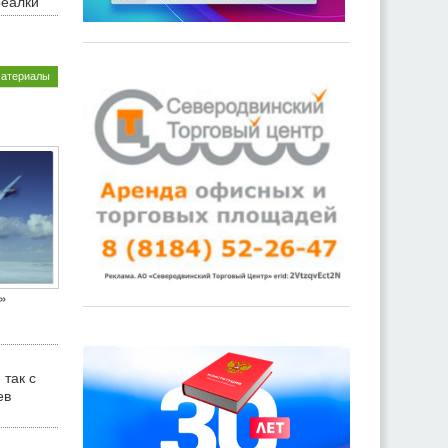
реалки
материалы
»
 так с
ев