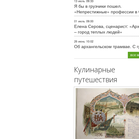
13 июль
09:33
Я бы в грузчики пошел.
«Непрестижные» профессии в
01 июль
09:00
Елена Серова, сценарист: «Ар
– город теплых людей»
26 июнь
10:02
Об архангельском трамвае. С 
все 
Кулинарные
путешествия