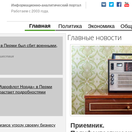
Информационно-аналитический портал
Работаем с 2003 года.
Главная
Политика
Экономика
Общ
Главные новости
в Перми был сбит военными,
сшествия
 «Аэрофлот Норда» в Перми
растает подробностями
Приемник.
зисе угрозу своему бизнесу