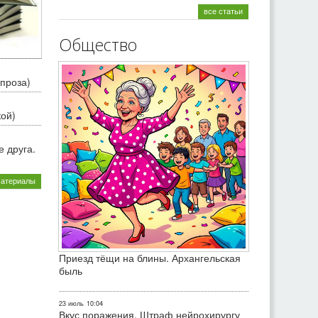
все статьи
Общество
проза)
кой)
 друга.
материалы
Приезд тёщи на блины. Архангельская
быль
23 июль
10:04
Вкус поражения. Штраф нейрохирургу