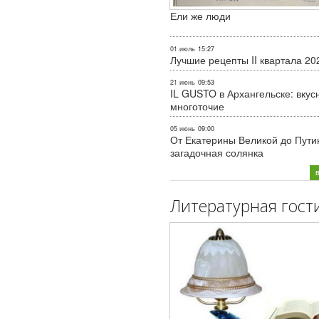
Ели же люди
01 июль
15:27
Лучшие рецепты II квартала 20
21 июнь
09:53
IL GUSTO в Архангельске: вкус
многоточие
05 июнь
09:00
От Екатерины Великой до Пути
загадочная солянка
Литературная гост