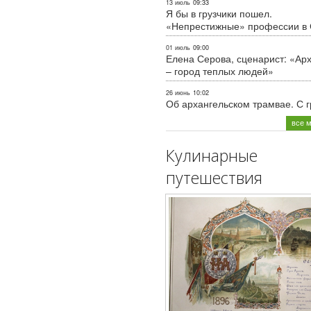
13 июль
09:33
Я бы в грузчики пошел.
«Непрестижные» профессии в
01 июль
09:00
Елена Серова, сценарист: «Ар
– город теплых людей»
26 июнь
10:02
Об архангельском трамвае. С 
все 
Кулинарные
путешествия