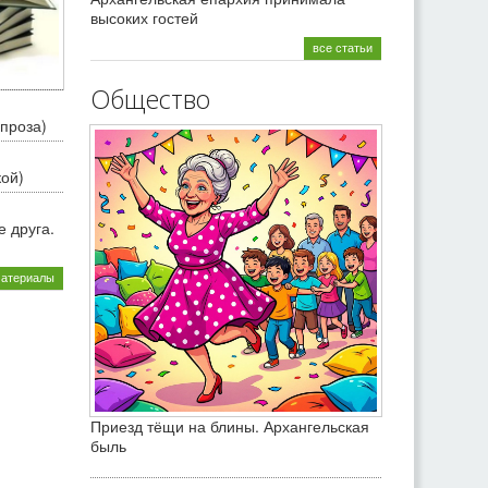
высоких гостей
все статьи
Общество
проза)
кой)
 друга.
материалы
Приезд тёщи на блины. Архангельская
быль