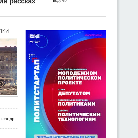
ий рассказ
неделю
ики
ександр