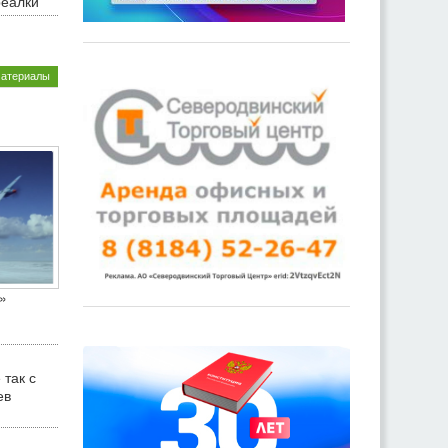
реалки
материалы
»
 так с
ев