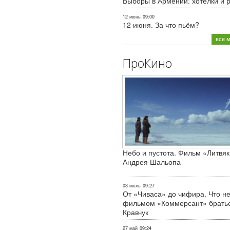
Выборы в Армении: хотелки и 
12 июнь
09:00
12 июня. За что пьём?
все 
ПроКино
Небо и пустота. Фильм «Литвяк
Андрея Шальопа
03 июль
09:27
От «Чиваса» до чифира. Что не
фильмом «Коммерсант» брать
Кравчук
27 май
09:24