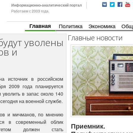
Информационно-аналитический портал
Работаем с 2003 года.
Главная
Политика
Экономика
Общ
Главные новости
будут уволены
ов и
на источник в российском
ря 2009 года планируется
и уволить в запас около 140
сегодня на военной службе.
ков и мичманов, по мнению
тся в современный облик
Приемник.
тетом должен стать