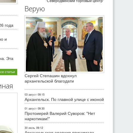
"Северодвинский торговый центр"
Верую
26 года
но и
на. Эта
все статьи
Сергей Степашин вдохнул
архангельской благодати
иная
03 август
09:15
Архангельск. По главной улице с иконой
01 август
09:30
Протоиерей Валерий Суворов: "Нет
наркотикам!"
30 июль
09:12
Архангельская епархия принимала