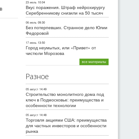
23 июль
10:04
Вкус поражения. Штраф нейрохирургу
ив
Серебренникову снизили на 50 тысяч
06 июль
09:30
Без потерпевших. Странное дело Юлии
Федоровой
17 июнь
13:50
Город неумытых, или «Привет» от
чистюли Морозова
все материалы
Разное
05 август
14:49
Строительство монолитного дома под
ключ в Подмосковье: преимущества и
особенности технологии
05 август
14:48
Торговля акциями США: преимущества
для частных инвесторов и особенности
рынка