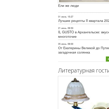
Ели же люди
01 июль
15:27
Лучшие рецепты II квартала 20
21 июнь
09:53
IL GUSTO в Архангельске: вкус
многоточие
05 июнь
09:00
От Екатерины Великой до Пути
загадочная солянка
Литературная гост