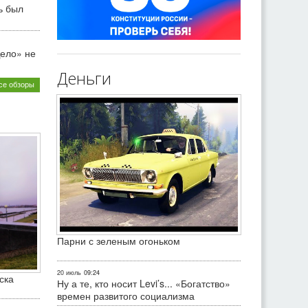
ь был
ело» не
Деньги
се обзоры
Парни с зеленым огоньком
20 июль
09:24
ска
Ну а те, кто носит Levi’s... «Богатство»
времен развитого социализма