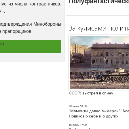
Полуфантастическ
ус из числа контрактников,
у».
 подтверждения Минобороны
За кулисами полит
а прапорщиков.
хив
СССР: выстрел в спину
29 июнь
10:00
"Мамонты давно вымерли". Ал
Новиков о себе и о других
16 июнь
17:00