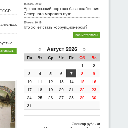
15 июль
09:00
Архангельский порт как база снабжения
 СССР
Северного морского пути
25 июнь
10:19
хангельск
Кто хочет стать коррупционером?
все материалы
грустью
«
Август 2026 »
материалы
Пн
Вт
Ср
Чт
Пт
Сб
Вс
1
2
3
4
5
6
7
8
9
10
11
12
13
14
15
16
17
18
19
20
21
22
23
24
25
26
27
28
29
30
31
Спонсор рубрики