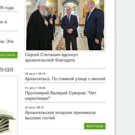
26 года
но и
на. Эта
Сергей Степашин вдохнул
все статьи
архангельской благодати
иная
03 август
09:15
Архангельск. По главной улице с иконой
01 август
09:30
Протоиерей Валерий Суворов: "Нет
наркотикам!"
30 июль
09:12
Архангельская епархия принимала
высоких гостей
все статьи