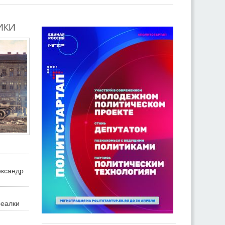
ики
ександр
реалки