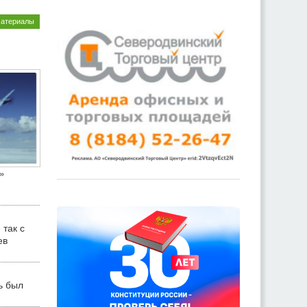
материалы
»
 так с
ев
ь был