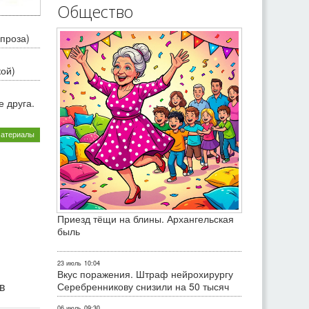
Общество
проза)
кой)
 друга.
материалы
Приезд тёщи на блины. Архангельская
быль
23 июль
10:04
Вкус поражения. Штраф нейрохирургу
ив
Серебренникову снизили на 50 тысяч
06 июль
09:30