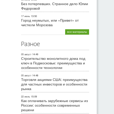
Без потерпевших. Странное дело Юлии
Федоровой
17 июнь
13:50
Город неумытых, или «Привет» от
чистюли Морозова
все материалы
Разное
05 август
14:49
Строительство монолитного дома под
ключ в Подмосковье: преимущества и
особенности технологии
05 август
14:48
Торговля акциями США: преимущества
для частных инвесторов и особенности
рынка
22 июль
15:09
Как оплачивать зарубежные сервисы из
России: особенности современных
решени