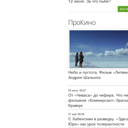
12 июня. За что пьём?
все 
ПроКино
Небо и пустота. Фильм «Литвяк
Андрея Шальопа
03 июль
09:27
От «Чиваса» до чифира. Что не
фильмом «Коммерсант» брать
Кравчук
27 май
09:24
С Хабенским в разведку. «Здес
Юра» как урок толерантности