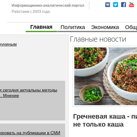
Информационно-аналитический портал
Работаем с 2003 года.
Главная
Политика
Экономика
Общ
Главные новости
Акуниным
и сегодня актуальны методы
». Мнение
Гречневая каша - 
не только каша
ировать на публикации в СМИ