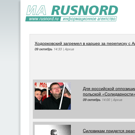
Ходорковский загремел в карцер за переписку с 
09 октябрь
14:33
|
Архив
Для российской оппозици
польской «Солидарности
09 октябрь
14:00
|
Архив
Cиловикам придется реаг