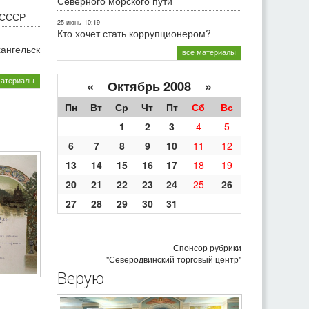
Северного морского пути
 СССР
25 июнь
10:19
Кто хочет стать коррупционером?
хангельск
все материалы
материалы
«
Октябрь 2008
»
Пн
Вт
Ср
Чт
Пт
Сб
Вс
1
2
3
4
5
6
7
8
9
10
11
12
13
14
15
16
17
18
19
20
21
22
23
24
25
26
27
28
29
30
31
Спонсор рубрики
"Северодвинский торговый центр"
Верую