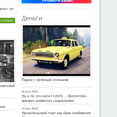
ело» не
Деньги
се обзоры
Парни с зеленым огоньком
оветской
20 июль
09:24
Ну а те, кто носит Levi’s... «Богатство»
времен развитого социализма
ска
15 июль
09:00
Архангельский порт как база снабжения