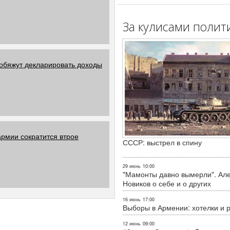
За кулисами полит
 обяжут декларировать доходы
армии сократится втрое
СССР: выстрел в спину
29 июнь
10:00
"Мамонты давно вымерли". Ал
Новиков о себе и о других
16 июнь
17:00
Выборы в Армении: хотелки и 
12 июнь
09:00