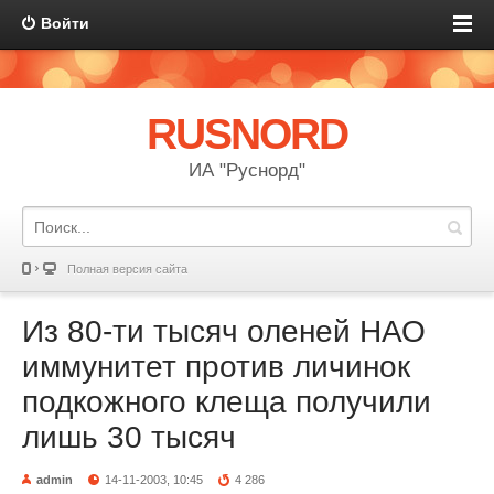
Войти
RUSNORD
ИА "Руснорд"
Полная версия сайта
Из 80-ти тысяч оленей НАО
иммунитет против личинок
подкожного клеща получили
лишь 30 тысяч
admin
14-11-2003, 10:45
4 286