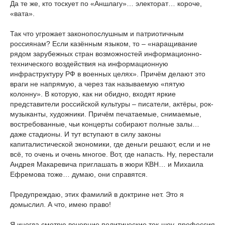
Да те же, кто тоскует по «Аншлагу»… электорат… короче,
«вата».
Так что угрожает законопослушным и патриотичным
россиянам? Если казённым языком, то – «наращивание
рядом зарубежных стран возможностей информационно-
технического воздействия на информационную
инфраструктуру РФ в военных целях». Причём делают это
враги не напрямую, а через так называемую «пятую
колонну». В которую, как ни обидно, входят яркие
представители российской культуры – писатели, актёры, рок-
музыканты, художники. Причём печатаемые, снимаемые,
востребованные, чьи концерты собирают полные залы…
даже стадионы. И тут вступают в силу законы
капиталистической экономики, где деньги решают, если и не
всё, то очень и очень многое. Вот, где напасть. Ну, перестали
Андрея Макаревича приглашать в жюри КВН… и Михаила
Ефремова тоже… думаю, они справятся.
Предупреждаю, этих фамилий в доктрине нет. Это я
домыслил. А что, имею право!
Я иногда смотрю вечерние политические ток-шоу, профессия