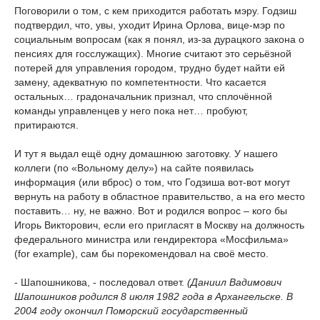
Поговорили о том, с кем приходится работать мэру. Годзиш
подтвердил, что, увы, уходит Ирина Орлова, вице-мэр по
социальным вопросам (как я понял, из-за дурацкого закона о
пенсиях для госслужащих). Многие считают это серьёзной
потерей для управления городом, трудно будет найти ей
замену, адекватную по компетентности. Что касается
остальных… градоначальник признал, что сплочённой
команды управленцев у него пока нет… пробуют,
притираются.
И тут я выдал ещё одну домашнюю заготовку. У нашего
коллеги (по «Вольному делу») на сайте появилась
информация (или вброс) о том, что Годзиша вот-вот могут
вернуть на работу в областное правительство, а на его место
поставить… ну, не важно. Вот и родился вопрос – кого бы
Игорь Викторович, если его пригласят в Москву на должность
федерального министра или гендиректора «Мосфильма»
(for example), сам бы порекомендовал на своё место.
- Шапошникова, - последовал ответ.
(Даниил Вадимович
Шапошников родился 8 июля 1982 года в Архангельске. В
2004 году окончил Поморский государственный