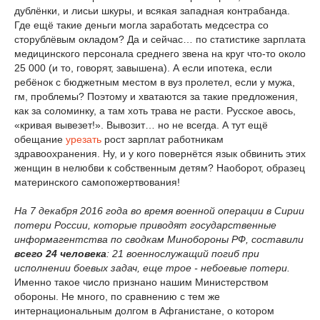
дублёнки, и лисьи шкуры, и всякая западная контрабанда.
Где ещё такие деньги могла заработать медсестра со
сторублёвым окладом? Да и сейчас… по статистике зарплата
медицинского персонала среднего звена на круг что-то около
25 000 (и то, говорят, завышена). А если ипотека, если
ребёнок с бюджетным местом в вуз пролетел, если у мужа,
гм, проблемы? Поэтому и хватаются за такие предложения,
как за соломинку, а там хоть трава не расти. Русское авось,
«кривая вывезет!». Вывозит… но не всегда. А тут ещё
обещание
урезать
рост зарплат работникам
здравоохранения. Ну, и у кого повернётся язык обвинить этих
женщин в нелюбви к собственным детям? Наоборот, образец
материнского самопожертвования!
На 7 декабря 2016 года во время военной операции в Сирии
потери России, которые приводят государственные
информагентства по сводкам Минобороны РФ, составили
всего 24 человека
: 21 военнослужащий погиб при
исполнении боевых задач, еще трое - небоевые потери.
Именно такое число признано нашим Министерством
обороны. Не много, по сравнению с тем же
интернациональным долгом в Афганистане, о котором