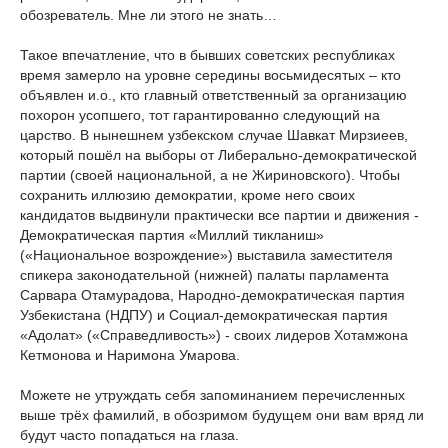
обозреватель. Мне ли этого не знать…
Такое впечатление, что в бывших советских республиках
время замерло на уровне середины восьмидесятых – кто
объявлен и.о., кто главный ответственный за организацию
похорон усопшего, тот гарантированно следующий на
царство. В нынешнем узбекском случае Шавкат Мирзиеев,
который пошёл на выборы от Либерально-демократической
партии (своей национальной, а не Жириновского). Чтобы
сохранить иллюзию демократии, кроме него своих
кандидатов выдвинули практически все партии и движения -
Демократическая партия «Миллий тикланиш»
(«Национальное возрождение») выставила заместителя
спикера законодательной (нижней) палаты парламента
Сарвара Отамурадова, Народно-демократическая партия
Узбекистана (НДПУ) и Социал-демократическая партия
«Адолат» («Справедливость») - своих лидеров Хотамжона
Кетмонова и Наримона Умарова.
Можете не утруждать себя запоминанием перечисленных
выше трёх фамилий, в обозримом будущем они вам вряд ли
будут часто попадаться на глаза.