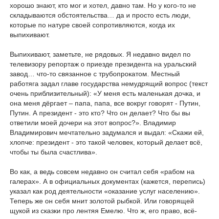
хорошо знают, кто мог и хотел, давно там. Но у кого-то не
складываются обстоятельства… да и просто есть люди,
которые по натуре своей сопротивляются, когда их
выпихивают.
Выпихивают, заметьте, не рядовых. Я недавно видел по
телевизору репортаж о приезде президента на уральский
завод… что-то связанное с трубопрокатом. Местный
работяга задал главе государства немудрящий вопрос (текст
очень приблизительный): «У меня есть маленькая дочка, и
она меня дёргает – папа, папа, все вокруг говорят - Путин,
Путин. А президент - это кто? Что он делает? Что бы вы
ответили моей дочери на этот вопрос?». Владимир
Владимирович мечтательно задумался и выдал: «Скажи ей,
хлопче: президент - это такой человек, который делает всё,
чтобы ты была счастлива».
Во как, а ведь совсем недавно он считал себя «рабом на
галерах». А в официальных документах (кажется, перепись)
указал как род деятельности «оказание услуг населению».
Теперь же он себя мнит золотой рыбкой. Или говорящей
щукой из сказки про лентяя Емелю. Что ж, его право, всё-