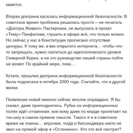
кажется.
Вторая доктрина касалась информационной безопасности. В
советское время проблема решалась просто – не печатать
«Доктора Живаго» Пастернака, не выпускать в прокат
«Тему» Панфилова, глушить в эфире всё, что только можно.
Но сейчас у нас в Конституции прописано отсутствие
цензуры. К тому же, в век открытого интернета… чтобы что-
то запрещать, нужно скатиться до идеологического уровня
Северной Кореи, а на это руководство нашей страны пойти
не может. По крайней мере, пока…
Кстати, прошлая доктрина информационной безопасности
была подписана в октябре 2000 года. Считайте, что в другой
жизни.
Появление новой именно сейчас вполне оправдано. Я бы
сказал, даже припозднились. Рубка на информационных
полях идёт отчаянная, кое-кому даже по морде прилетает на
ток-шоу в самом прямом смысле. Такого я и в советское
время не помню… впрочем, тогда и Киссинджера никто не
звал на прямой эфир в «Останкино». Кто это всё смотрит?