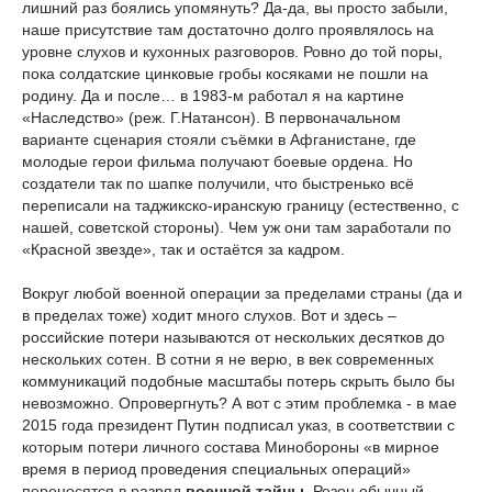
лишний раз боялись упомянуть? Да-да, вы просто забыли,
наше присутствие там достаточно долго проявлялось на
уровне слухов и кухонных разговоров. Ровно до той поры,
пока солдатские цинковые гробы косяками не пошли на
родину. Да и после… в 1983-м работал я на картине
«Наследство» (реж. Г.Натансон). В первоначальном
варианте сценария стояли съёмки в Афганистане, где
молодые герои фильма получают боевые ордена. Но
создатели так по шапке получили, что быстренько всё
переписали на таджикско-иранскую границу (естественно, с
нашей, советской стороны). Чем уж они там заработали по
«Красной звезде», так и остаётся за кадром.
Вокруг любой военной операции за пределами страны (да и
в пределах тоже) ходит много слухов. Вот и здесь –
российские потери называются от нескольких десятков до
нескольких сотен. В сотни я не верю, в век современных
коммуникаций подобные масштабы потерь скрыть было бы
невозможно. Опровергнуть? А вот с этим проблемка - в мае
2015 года президент Путин подписал указ, в соответствии с
которым потери личного состава Минобороны «в мирное
время в период проведения специальных операций»
переносятся в разряд
военной тайны
. Резон обычный –