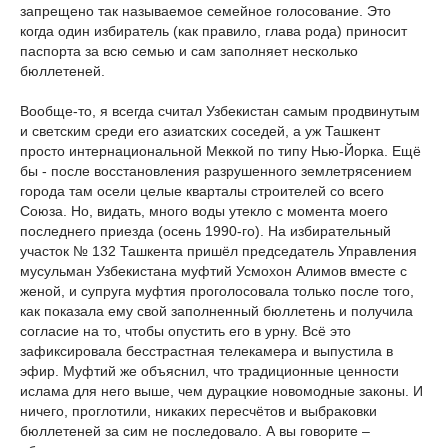
запрещено так называемое семейное голосование. Это
когда один избиратель (как правило, глава рода) приносит
паспорта за всю семью и сам заполняет несколько
бюллетеней.
Вообще-то, я всегда считал Узбекистан самым продвинутым
и светским среди его азиатских соседей, а уж Ташкент
просто интернациональной Меккой по типу Нью-Йорка. Ещё
бы - после восстановления разрушенного землетрясением
города там осели целые кварталы строителей со всего
Союза. Но, видать, много воды утекло с момента моего
последнего приезда (осень 1990-го). На избирательный
участок № 132 Ташкента пришёл председатель Управления
мусульман Узбекистана муфтий Усмохон Алимов вместе с
женой, и супруга муфтия проголосовала только после того,
как показала ему свой заполненный бюллетень и получила
согласие на то, чтобы опустить его в урну. Всё это
зафиксировала бесстрастная телекамера и выпустила в
эфир. Муфтий же объяснил, что традиционные ценности
ислама для него выше, чем дурацкие новомодные законы. И
ничего, проглотили, никаких пересчётов и выбраковки
бюллетеней за сим не последовало. А вы говорите –