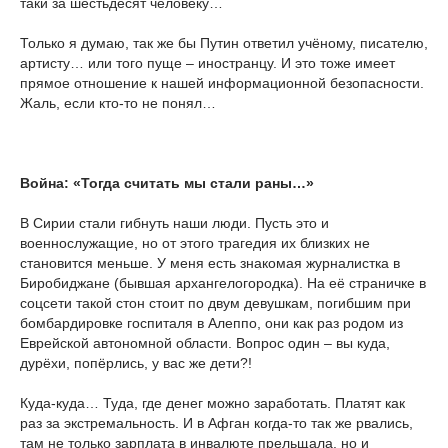
таки за шестьдесят человеку…
Только я думаю, так же бы Путин ответил учёному, писателю,
артисту… или того пуще – иностранцу. И это тоже имеет
прямое отношение к нашей информационной безопасности.
Жаль, если кто-то не понял…
Война: «Тогда считать мы стали раны…»
В Сирии стали гибнуть наши люди. Пусть это и
военнослужащие, но от этого трагедия их близких не
становится меньше. У меня есть знакомая журналистка в
Биробиджане (бывшая архангелогородка). На её страничке в
соцсети такой стон стоит по двум девушкам, погибшим при
бомбардировке госпиталя в Алеппо, они как раз родом из
Еврейской автономной области. Вопрос один – вы куда,
дурёхи, попёрлись, у вас же дети?!
Куда-куда… Туда, где денег можно заработать. Платят как
раз за экстремальность. И в Афган когда-то так же рвались,
там не только зарплата в инвалюте прельщала, но и