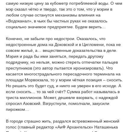
самую низкую цену за кубометр потребляемой воды. О чем
мэр сказал чётко и твердо, так это о том, что у мэрии в
любом случае останутся механизмы влияния на
«Водоканал», в чьих бы частных руках не оказалось
социально значимое предприятие. Будем верить…
Конечно, не забыли про недострои. Оказалось, что
недостроенные дома на Доковской и в Цигломени, пока не
совсем жильё, а… вещественные доказательства в деле.
Мэрия и рада бы ими заняться, передать другому
подрядчику, но нельзя, можно стереть отпечатки пальцев
преступников (это автор пытается иронизировать). Что
касается многострадального пересадочного терминала на
площади Морвокзала, то у мэрии чёткая позиция – сносить.
Но решать это будет суд, и никто не уверен в его исходе. А
если сносить… то за чей счёт? Сумма работ называлась в
триста миллионов. Может, дешевле взорвать, с надеждой
спросил Азовский. Взгрустнули, помолчали, закусили
пирожком…
В городе страшно жить, раздался встревоженный женский
голос (главный редактор «АиФ Архангельск» Наташенька