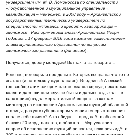
университет им. М. В. Ломоносова по специальности
«Государственное и муниципальное управление»,
квалификация – менеджер, в 2008 году – Архангельской
государственный технический университет по
специальности «Финансы и кредит», квалификация –
экономист. Распоряжением главы Архангельска Игоря
Годзиша с 17 февраля 2016 года назначен заместителем
главы муниципального образования по вопросам
экономического развития и финансам
).
Получается, дорогу молодым! Вот так, а вы говорите…
Конечно, поговорили про деньги. Которых всегда на что-то не
хватает (и не только у журналистов). Въедливый Азовский
(он вообще этим вечером плотно «занял сцену», некоторые
коллеги даже шипели «лучше бы ты и дальше отдыхал… в
санатории») задал меркантильный вопрос – а как там
миллиард на исполнение Архангельском функций областной
столицы, раз уж с губернатором у мэрии теперь отношения
вполне себе ничего? А то обидно – город даёт в областной
бюджет 20 млрд. налогов, а обратно… Мэр успокоил –
вопрос об исполнениях функций решается, пока речь идёт о
700 миллионах, но что-то придёт по целевым программам.