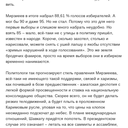
вить.
Мирзиеев в итоге набрал 88,61 % голосов избирателей. А
мог бы 90 и даже 95. Но не стал. Потому что это для него
первые выборы и слишком много набрать неудобно. Но
взять 85 – мало, всё-таки не с улицы в политику пришёл,
известен в народе. Короче, сколько захотел, столько и
нарисовали, можете снять с ушей лапшу о якобы отсутствии
«зримых нарушений в ходе голосования». Это же земля
бродячих факиров, просто на время выборов они в избирком
временно нанимаются.
Политологи так прогнозируют стиль правления Мирзиеева,
всё-таки не имеющего такой поддержки, связей и харизмы,
как почивший в бозе предшественник - азиатская деспотия с
легкой формой просвещенности и ставка на национальную
консолидацию общества. Скорее всего, он не будет делать
резких телодвижений, а будет плыть в проложенном
Каримовым русле, уповая на то, что цены на хлопок
неожиданно подскочат до небес. В плане международных
отношений, Шавкату придётся попотеть. В президентском
случае это означает – летать на все саммиты и ассамблеи,