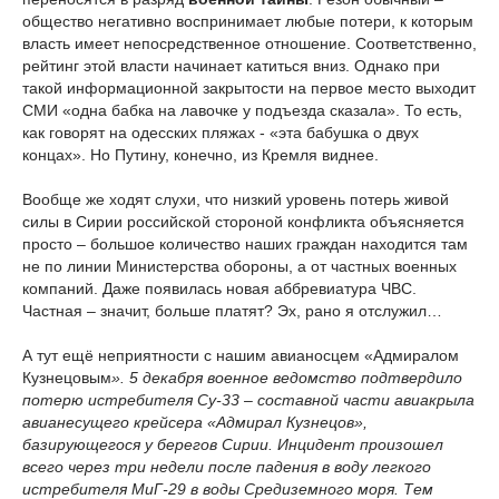
общество негативно воспринимает любые потери, к которым
власть имеет непосредственное отношение. Соответственно,
рейтинг этой власти начинает катиться вниз. Однако при
такой информационной закрытости на первое место выходит
СМИ «одна бабка на лавочке у подъезда сказала». То есть,
как говорят на одесских пляжах - «эта бабушка о двух
концах». Но Путину, конечно, из Кремля виднее.
Вообще же ходят слухи, что низкий уровень потерь живой
силы в Сирии российской стороной конфликта объясняется
просто – большое количество наших граждан находится там
не по линии Министерства обороны, а от частных военных
компаний. Даже появилась новая аббревиатура ЧВС.
Частная – значит, больше платят? Эх, рано я отслужил…
А тут ещё неприятности с нашим авианосцем «Адмиралом
Кузнецовым
». 5 декабря военное ведомство подтвердило
потерю истребителя Су-33 – составной части авиакрыла
авианесущего крейсера «Адмирал Кузнецов»,
базирующегося у берегов Сирии. Инцидент произошел
всего через три недели после падения в воду легкого
истребителя МиГ-29 в воды Средиземного моря. Тем