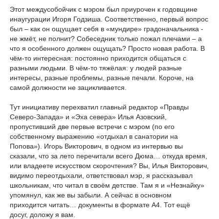
Этот междусобойчик с мэром был приурочен к годовщине
инаугурации Игоря Годзиша. Соответственно, первый вопрос
был – как он ощущает себя в «мундире» градоначальника -
не жмёт, не полнит? Собеседник только пожал плечами – а
что я особенного должен ощущать? Просто новая работа. В
чём-то интересная: постоянно приходится общаться с
разными людьми. В чём-то тяжёлая: у людей разные
интересы, разные проблемы, разные печали. Короче, на
самой должности не зацикливается.
Тут инициативу перехватил главный редактор «Правды
Северо-Запада» и «Эха севера» Илья Азовский,
пропустивший две первые встречи с мэром (по его
собственному выражению «отдыхал в санатории на
Попова»). Игорь Викторович, в одном из интервью вы
сказали, что за лето перечитали всего Дюма… откуда время,
или владеете искусством скорочтения? Вы, Илья Викторович,
видимо переотдыхали, ответствовал мэр, я рассказывал
школьникам, что читал в своём детстве. Там я и «Незнайку»
упомянул, как же вы забыли. А сейчас в основном
приходится читать… документы в формате А4. Тот ещё
досуг, доложу я вам.