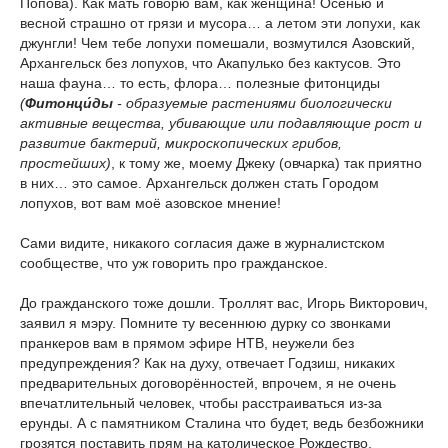
Попова). Как мать говорю вам, как женщина! Осенью и
весной страшно от грязи и мусора… а летом эти лопухи, как
джунгли! Чем тебе лопухи помешали, возмутился Азовский,
Архангельск без лопухов, что Акапулько без кактусов. Это
наша фауна… то есть, флора… полезные фитонциды
(
Фитонци́ды
- образуемые растениями биологически
активные вещества, убивающие или подавляющие рост и
развитие бактерий, микроскопических грибов,
простейших)
, к тому же, моему Джеку (овчарка) так приятно
в них… это самое. Архангельск должен стать Городом
лопухов, вот вам моё азовское мнение!
Сами видите, никакого согласия даже в журналистском
сообществе, что уж говорить про гражданское.
До гражданского тоже дошли. Троллят вас, Игорь Викторович,
заявил я мэру. Помните ту весеннюю дурку со звонками
пранкеров вам в прямом эфире НТВ, неужели без
предупреждения? Как на духу, отвечает Годзиш, никаких
предварительных договорённостей, впрочем, я не очень
впечатлительный человек, чтобы расстраиваться из-за
ерунды. А с памятником Сталина что будет, ведь безбожники
грозятся поставить прям на католическое Рождество,