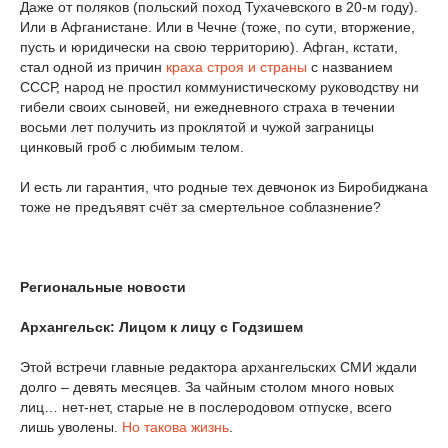
Даже от поляков (польский поход Тухачевского в 20-м году).
Или в Афганистане. Или в Чечне (тоже, по сути, вторжение,
пусть и юридически на свою территорию). Афган, кстати,
стал одной из причин
краха строя и страны
с названием
СССР, народ не простил коммунистическому руководству ни
гибели своих сыновей, ни ежедневного страха в течении
восьми лет получить из проклятой и чужой заграницы
цинковый гроб с любимым телом.
И есть ли гарантия, что родные тех девчонок из Биробиджана
тоже не предъявят счёт за смертельное соблазнение?
Региональные новости
Архангельск: Лицом к лицу с Годзишем
Этой встречи главные редактора архангельских СМИ ждали
долго – девять месяцев. За чайным столом много новых
лиц… нет-нет, старые не в послеродовом отпуске, всего
лишь уволены.
Но такова жизнь
.