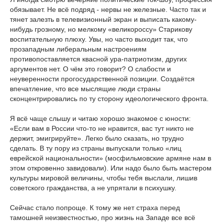
обязывает. Не всё подряд - нервы не железные. Часто так и
тянет залезть в телевизионный экран и выписать какому-
нибудь грозному, но мелкому «великороссу» Старикову
воспитательную плюху. Увы, но часто выходит так, что
прозападным либеральным настроениям
противопоставляется квасной ура-патриотизм, других
аргументов нет. О чём это говорит? О слабости и
неуверенности прогосударственной позиции. Создаётся
впечатление, что все мыслящие люди страны
сконцентрировались по ту сторону идеологического фронта.
Я всё чаще слышу и читаю хорошо знакомое с юности:
«Если вам в России что-то не нравится, вас тут никто не
держит, эмигрируйте». Легко было сказать, но трудно
сделать. В ту пору из страны выпускали только «лиц
еврейской национальности» (мосфильмовские армяне нам в
этом откровенно завидовали). Или надо было быть мастером
культуры мировой величины, чтобы тебя выслали, лишив
советского гражданства, а не упрятали в психушку.
Сейчас стало попроще. К тому же нет страха перед
тамошней неизвестностью, про жизнь на Западе все всё