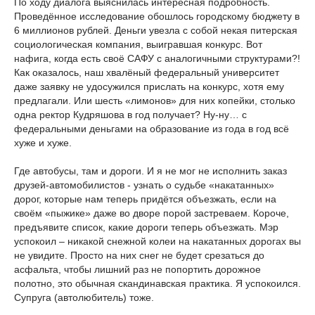
По ходу диалога выяснилась интересная подробность.
Проведённое исследование обошлось городскому бюджету в
6 миллионов рублей. Деньги увезла с собой некая питерская
социологическая компания, выигравшая конкурс. Вот
нафига, когда есть своё САФУ с аналогичными структурами?!
Как оказалось, наш хвалёный федеральный университет
даже заявку не удосужился прислать на конкурс, хотя ему
предлагали. Или шесть «лимонов» для них копейки, столько
одна ректор Кудряшова в год получает? Ну-ну… с
федеральными деньгами на образование из года в год всё
хуже и хуже.
Где автобусы, там и дороги. И я не мог не исполнить заказ
друзей-автомобилистов - узнать о судьбе «накатанных»
дорог, которые нам теперь придётся объезжать, если на
своём «пыжике» даже во дворе порой застреваем. Короче,
предъявите список, какие дороги теперь объезжать. Мэр
успокоил – никакой снежной колеи на накатанных дорогах вы
не увидите. Просто на них снег не будет срезаться до
асфальта, чтобы лишний раз не попортить дорожное
полотно, это обычная скандинавская практика. Я успокоился.
Супруга (автолюбитель) тоже.