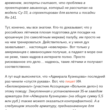
временем, эксперты считают, что проблема в
проектировке авианосца, который не рассчитан на
модели Су-33, а спроектирован для взлета и посадки
Як-141.
Тут, конечно, мы все знатоки. Кто-то доказывает, что у
российских лётчиков плохая подготовка для посадки на
крошечную (по самолётным меркам) палубу, им просто не
на чем тренироваться. Действительно, и у меня дух
захватывает… настоящая «ювелирка». Вот только у
американцев с авианосцами получше, а падают в море они
не реже, таких кадров в интернете полно. Просто
рискованное это дело… надеюсь, такие лётчики и получают
соответственно.
А тут ещё выясняется, что «Адмирала Кузнецова» последний
раз чинили «спустя рукава». Вот, что
пишет
ИА
«Беломорканал» (участник Ассоциации «Вольное дело») по
этому поводу:
Закупленная и установленная 35-м заводом
арматура для «Адмирала Кузнецова» (на общую сумму 5,5
млн руб.) также может оказаться контрафактной. А в
следующем эпизоде арматуру, предназначенную для