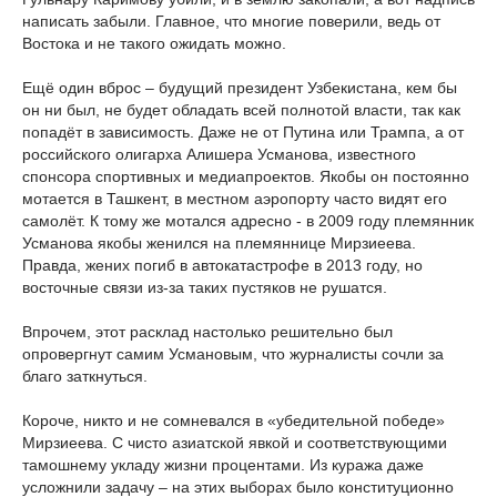
написать забыли. Главное, что многие поверили, ведь от
Востока и не такого ожидать можно.
Ещё один вброс – будущий президент Узбекистана, кем бы
он ни был, не будет обладать всей полнотой власти, так как
попадёт в зависимость. Даже не от Путина или Трампа, а от
российского олигарха Алишера Усманова, известного
спонсора спортивных и медиапроектов. Якобы он постоянно
мотается в Ташкент, в местном аэропорту часто видят его
самолёт. К тому же мотался адресно - в 2009 году племянник
Усманова якобы женился на племяннице Мирзиеева.
Правда, жених погиб в автокатастрофе в 2013 году, но
восточные связи из-за таких пустяков не рушатся.
Впрочем, этот расклад настолько решительно был
опровергнут самим Усмановым, что журналисты сочли за
благо заткнуться.
Короче, никто и не сомневался в «убедительной победе»
Мирзиеева. С чисто азиатской явкой и соответствующими
тамошнему укладу жизни процентами. Из куража даже
усложнили задачу – на этих выборах было конституционно