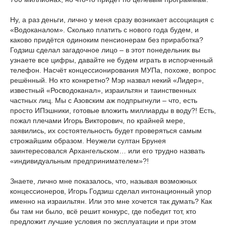
Ну, а раз деньги, лично у меня сразу возникает ассоциация с
«Водоканалом». Сколько платить с нового года будем, и
каково придётся одиноким пенсионерам без приработка?
Годзиш сделал загадочное лицо – в этот понедельник вы
узнаете все цифры, давайте не будем играть в испорченный
телефон. Насчёт концессионирования МУПа, похоже, вопрос
решённый. Но кто конкретно? Мэр назвал некий «Лидер»,
известный «Росводоканал», израильтян и таинственных
частных лиц. Мы с Азовским аж подпрыгнули – что, есть
просто ИПэшники, готовые вложить миллиарды в воду?! Есть,
пожал плечами Игорь Викторович, по крайней мере,
заявились, их состоятельность будет проверяться самым
строжайшим образом. Неужели султан Брунея
заинтересовался Архангельском… или его трудно назвать
«индивидуальным предпринимателем»?!
Знаете, лично мне показалось, что, называя возможных
концессионеров, Игорь Годзиш сделал интонационный упор
именно на израильтян. Или это мне хочется так думать? Как
бы там ни было, всё решит конкурс, где победит тот, кто
предложит лучшие условия по эксплуатации и при этом