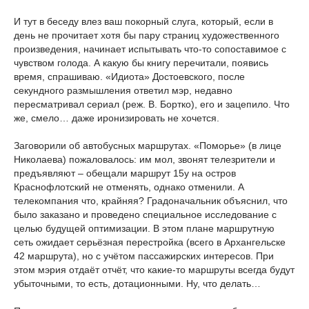
И тут в беседу влез ваш покорный слуга, который, если в
день не прочитает хотя бы пару страниц художественного
произведения, начинает испытывать что-то сопоставимое с
чувством голода. А какую бы книгу перечитали, появись
время, спрашиваю. «Идиота» Достоевского, после
секундного размышления ответил мэр, недавно
пересматривал сериал (реж. В. Бортко), его и зацепило. Что
же, смело… даже иронизировать не хочется.
Заговорили об автобусных маршрутах. «Поморье» (в лице
Николаева) пожаловалось: им мол, звонят телезрители и
предъявляют – обещали маршрут 15у на остров
Краснофлотский не отменять, однако отменили. А
телекомпания что, крайняя? Градоначальник объяснил, что
было заказано и проведено специальное исследование с
целью будущей оптимизации. В этом плане маршрутную
сеть ожидает серьёзная перестройка (всего в Архангельске
42 маршрута), но с учётом пассажирских интересов. При
этом мэрия отдаёт отчёт, что какие-то маршруты всегда будут
убыточными, то есть, дотационными. Ну, что делать…