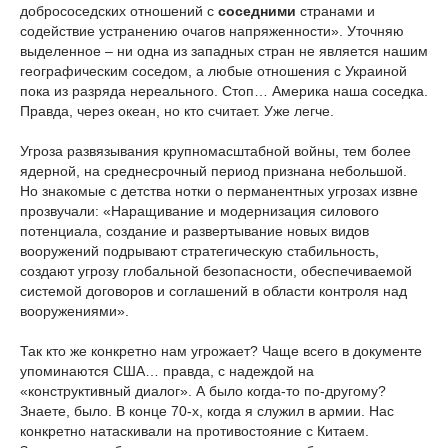
добрососедских отношений с
соседними
странами и
содействие устранению очагов напряженности». Уточняю
выделенное – ни одна из западных стран не является нашим
географическим соседом, а любые отношения с Украиной
пока из разряда нереального. Стоп… Америка наша соседка.
Правда, через океан, но кто считает. Уже легче.
Угроза развязывания крупномасштабной войны, тем более
ядерной, на среднесрочный период признана небольшой.
Но знакомые с детства нотки о перманентных угрозах извне
прозвучали: «Наращивание и модернизация силового
потенциала, создание и развертывание новых видов
вооружений подрывают стратегическую стабильность,
создают угрозу глобальной безопасности, обеспечиваемой
системой договоров и соглашений в области контроля над
вооружениями».
Так кто же конкретно нам угрожает? Чаще всего в документе
упоминаются США… правда, с надеждой на
«конструктивный диалог». А было когда-то по-другому?
Знаете, было. В конце 70-х, когда я служил в армии. Нас
конкретно натаскивали на противостояние с Китаем.