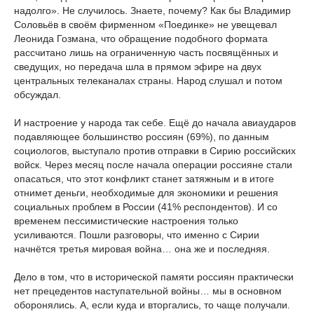
надолго». Не случилось. Знаете, почему? Как бы Владимир
Соловьёв в своём фирменном «Поединке» не увещевал
Леонида Гозмана, что обращение подобного формата
рассчитано лишь на ограниченную часть посвящённых и
сведущих, но передача шла в прямом эфире на двух
центральных телеканалах страны. Народ слушал и потом
обсуждал.
И настроение у народа так себе. Ещё до начала авиаударов
подавляющее большинство россиян (69%), по данным
социологов, выступало против отправки в Сирию российских
войск. Через месяц после начала операции россияне стали
опасаться, что этот конфликт станет затяжным и в итоге
отнимет деньги, необходимые для экономики и решения
социальных проблем в России (41% респондентов). И со
временем пессимистические настроения только
усиливаются. Пошли разговоры, что именно с Сирии
начнётся третья мировая война… она же и последняя.
Дело в том, что в исторической памяти россиян практически
нет прецедентов наступательной войны… мы в основном
оборонялись. А, если куда и вторгались, то чаще получали.