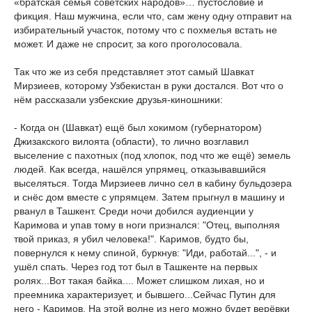
«братская семья советских народов»… пустословие и
фикция. Наш мужчина, если что, сам жену одну отправит на
избирательный участок, потому что с похмелья встать не
может. И даже не спросит, за кого проголосовала.
Так что же из себя представляет этот самый Шавкат
Мирзиеев, которому Узбекистан в руки достался. Вот что о
нём рассказали узбекские друзья-киношники:
- Когда он (Шавкат) ещё был хокимом (губернатором)
Джизакского вилоята (области), то лично возглавил
выселение с пахотных (под хлопок, под что же ещё) земель
людей. Как всегда, нашёлся упрямец, отказывавшийся
выселяться. Тогда Мирзиеев лично сел в кабину бульдозера
и снёс дом вместе с упрямцем. Затем прыгнул в машину и
рванул в Ташкент. Среди ночи добился аудиенции у
Каримова и упав тому в ноги признался: "Отец, выполняя
твой приказ, я убил человека!". Каримов, будто бы,
повернулся к нему спиной, буркнув: "Иди, работай...", - и
ушёл спать. Через год тот был в Ташкенте на первых
ролях...Вот такая байка.... Может слишком лихая, но и
преемника характеризует, и бывшего...Сейчас Путин для
него - Каримов. На этой волне из него можно будет верёвки