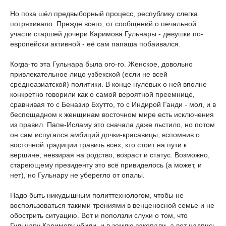
Но пока шёл предвыборный процесс, республику слегка
потряхивало. Прежде всего, от сообщений о печальной
участи старшей дочери Каримова Гульнары - девушки по-
европейски активной - её сам папаша побаивался.
Когда-то эта Гульнара была ого-го. Женское, довольно
привлекательное лицо узбекской (если не всей
среднеазиатской) политики. В конце нулевых о ней вполне
конкретно говорили как о самой вероятной преемнице,
сравнивая то с Беназир Бхутто, то с Индирой Ганди - мол, и в
беспощадном к женщинам восточном мире есть исключения
из правил. Папе-Исламу это сначала даже льстило, но потом
он сам испугался амбиций дочки-красавицы, вспомнив о
восточной традиции травить всех, кто стоит на пути к
вершине, невзирая на родство, возраст и статус. Возможно,
стареющему президенту это всё привиделось (а может, и
нет), но Гульнару не уберегло от опалы.
Надо быть никудышным политтехнологом, чтобы не
воспользоваться такими трениями в венценосной семье и не
обострить ситуацию. Вот и поползли слухи о том, что
Гульнару Каримову убили, и в землю закопали, а вот надпись