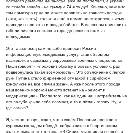
докового ремонта авианосца, уже не подделали, а украли
со склада завода - на сумму в 74 млн руб.
Конечно, какая-то
там арматура вряд ли может повлиять на точность посадки
(хотя, как знать), только я ещё в армии насмотрелся, к чему
приводит воровство и раздолбайство. В основном приводит к
гибели личного состава и гораздо реже на скамью
подсудимых.
Этот авианосец сам по себе приносит России
информационную «медвежью услугу, став объектом
насмешек и сарказма у зарубежных военных специалистов.
Наши говорят - «проходит обкатку в боевых условиях, раз
подвернулась такая возможность». Это объяснение с лёгкой
руки Путина стало фирменной отмазкой в сирийском
конфликте на все случаи жизни. А уже после этого похода
наш военно-морской монстр встанет на «ремонт и
модернизацию». После того, как не один наш истребитель на
его палубе крыло себе сломает, а то и лётчик голову. Ну, и
где логика?
Я, честно говоря, ждал, что в своём Послании президент
суровым взглядом обведёт собравшихся в Георгиевском
зале, и выдаст что-то типа: «В Сирию мы пришли всерьёз и