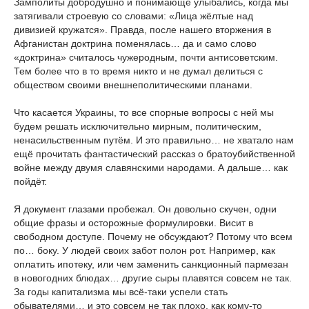
Замполиты добродушно и понимающе улыбались, когда мы
затягивали строевую со словами: «Лица жёлтые над
дивизией кружатся». Правда, после нашего вторжения в
Афганистан доктрина поменялась… да и само слово
«доктрина» считалось чужеродным, почти антисоветским.
Тем более что в то время никто и не думал делиться с
обществом своими внешнеполитическими планами.
Что касается Украины, то все спорные вопросы с ней мы
будем решать исключительно мирным, политическим,
ненасильственным путём. И это правильно… не хватало нам
ещё прочитать фантастический рассказ о братоубийственной
войне между двумя славянскими народами. А дальше… как
пойдёт.
Я документ глазами пробежал. Он довольно скучен, одни
общие фразы и осторожные формулировки. Висит в
свободном доступе. Почему не обсуждают? Потому что всем
по… боку. У людей своих забот полон рот. Например, как
оплатить ипотеку, или чем заменить санкционный пармезан
в новогодних блюдах… другие сыры плавятся совсем не так.
За годы капитализма мы всё-таки успели стать
обывателями… и это совсем не так плохо, как кому-то