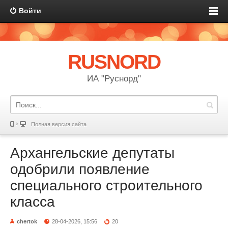
Войти
RUSNORD
ИА "Руснорд"
Полная версия сайта
Архангельские депутаты
одобрили появление
специального строительного
класса
chertok
28-04-2026, 15:56
20