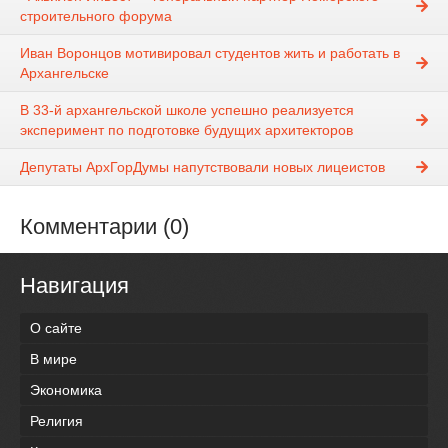
строительного форума
Иван Воронцов мотивировал студентов жить и работать в
Архангельске
В 33-й архангельской школе успешно реализуется
эксперимент по подготовке будущих архитекторов
Депутаты АрхГорДумы напутствовали новых лицеистов
Комментарии (0)
Навигация
О сайте
В мире
Экономика
Религия