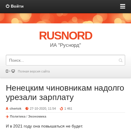
Войти
RUSNORD
ИА "Руснорд"
Полная версия сайта
Ненецким чиновникам надолго
урезали зарплату
chertok
27-10-2020, 11:54
1 461
Политика
/
Экономика
И в 2021 году она повышаться не будет.