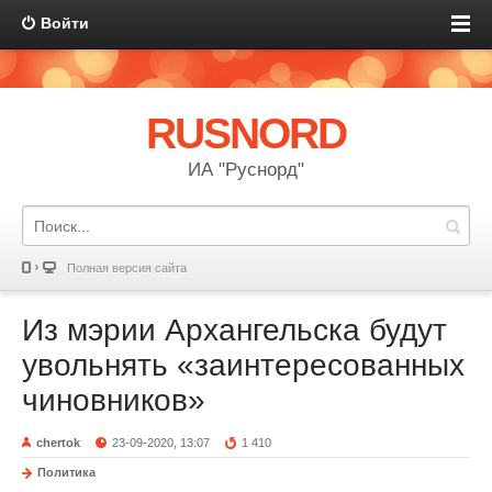
Войти
RUSNORD
ИА "Руснорд"
Полная версия сайта
Из мэрии Архангельска будут
увольнять «заинтересованных
чиновников»
chertok
23-09-2020, 13:07
1 410
Политика