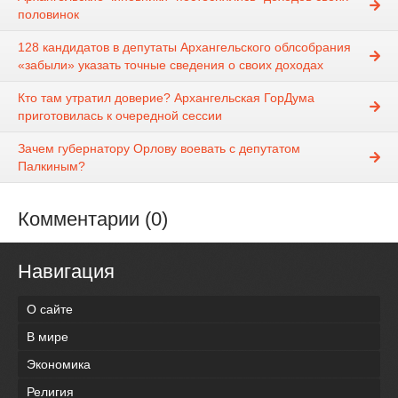
половинок
128 кандидатов в депутаты Архангельского облсобрания
«забыли» указать точные сведения о своих доходах
Кто там утратил доверие? Архангельская ГорДума
приготовилась к очередной сессии
Зачем губернатору Орлову воевать с депутатом
Палкиным?
Комментарии (0)
Навигация
О сайте
В мире
Экономика
Религия