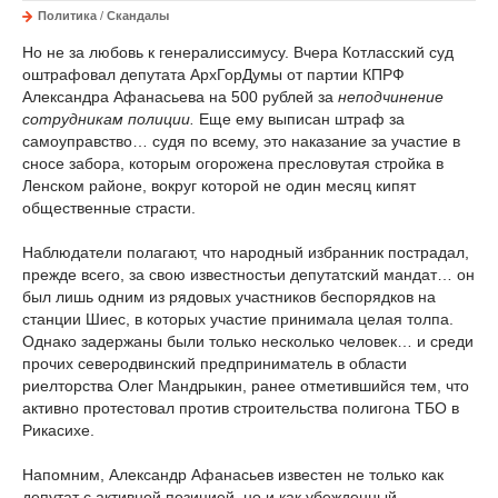
Политика
/
Скандалы
Но не за любовь к генералиссимусу. Вчера Котласский суд
оштрафовал депутата АрхГорДумы от партии КПРФ
Александра Афанасьева на 500 рублей за
неподчинение
сотрудникам полиции.
Еще ему выписан штраф за
самоуправство… судя по всему, это наказание за участие в
сносе забора, которым огорожена пресловутая стройка в
Ленском районе, вокруг которой не один месяц кипят
общественные страсти.
Наблюдатели полагают, что народный избранник пострадал,
прежде всего, за свою известностьи депутатский мандат… он
был лишь одним из рядовых участников беспорядков на
станции Шиес, в которых участие принимала целая толпа.
Однако задержаны были только несколько человек… и среди
прочих северодвинский предприниматель в области
риелторства Олег Мандрыкин, ранее отметившийся тем, что
активно протестовал против строительства полигона ТБО в
Рикасихе.
Напомним, Александр Афанасьев известен не только как
депутат с активной позицией, но и как убежденный