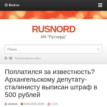
Войти
RUSNORD
ИА "Руснорд"
Полная версия сайта
Поплатился за известность?
Архангельскому депутату-
сталинисту выписан штраф в
500 рублей
chertok
8-06-2019, 09:25
1 174