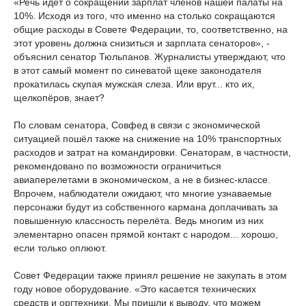
«Речь идет о сокращении зарплат членов нашей палаты на
10%. Исходя из того, что именно на столько сокращаются
общие расходы в Совете Федерации, то, соответственно, на
этот уровень должна снизиться и зарплата сенаторов», -
объяснил сенатор Тюльпанов. Журналисты утверждают, что
в этот самый момент по синеватой щеке законодателя
прокатилась скупая мужская слеза. Или врут... кто их,
щелкопёров, знает?
По словам сенатора, Совфед в связи с экономической
ситуацией пошёл также на снижение на 10% транспортных
расходов и затрат на командировки. Сенаторам, в частности,
рекомендовано по возможности ограничиться
авиаперелетами в экономическом, а не в бизнес-классе.
Впрочем, наблюдатели ожидают, что многие узнаваемые
персонажи будут из собственного кармана доплачивать за
повышенную классность перелёта. Ведь многим из них
элементарно опасен прямой контакт с народом... хорошо,
если только оплюют.
Совет Федерации также принял решение не закупать в этом
году новое оборудование. «Это касается технических
средств и оргтехники. Мы пришли к выводу, что можем