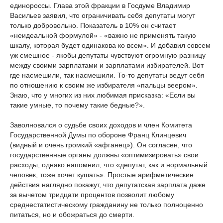
единороссы. Глава этой фракции в Госдуме Владимир
Васильев заявил, что ограничивать себя депутаты могут
только добровольно. Показатель в 10% он считает
«неидеальной формулой» - «важно не применять такую
шкалу, которая будет одинакова ко всем». И добавил совсем
уж смешное - якобы депутаты чувствуют огромную разницу
между своими зарплатами и зарплатами избирателей. Вот
где насмешили, так насмешили. То-то депутаты ведут себя
по отношению к своим же избирателя «пальцы веером».
Знаю, что у многих из них любимая присказка: «Если вы
такие умные, то почему такие бедные?».
Заволновался о судьбе своих доходов и член Комитета
Государственной Думы по обороне Франц Клинцевич
(видный и очень громкий «афганец»). Он согласен, что
государственные органы должны «оптимизировать» свои
расходы, однако напомнил, что «депутат, как и нормальный
человек, тоже хочет кушать». Простые арифметические
действия наглядно покажут, что депутатская зарплата даже
за вычетом тридцати процентов позволит любому
среднестатистическому гражданину не только полноценно
питаться, но и обожраться до смерти.