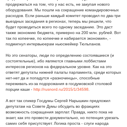
продержаться на том, что у нас есть, не закупая нового
оборудования. Мы пошли на сокращение командировочных
расходов. Если раньше каждый комитет проводил по два-три
выездных заседания в регионах, теперь мы решили, что
будет проводиться всего по одному заседанию. Это даст
также экономию бюджета, примерно на 200 млн. рублей. Вот
так по копеечке, по копеечке и набирается экономия», -
подмигнул интервьюерам ньюсмейкер Тюльпанов.
Но это сенаторы, люди по определению состоявшиеся (и
состоятельные), ибо являются главными лоббистами
интересов регионов на федеральном уровне. Как на это
ответят депутаты нижней палаты парламента, среди которых
нет-нет да и попадутся «разночинцы», способные
переживать из-за подорожания в госдумовской столовой
порции каши -
http://rusnord.ru/2015/1/34598
.
А вот так спикер Госдумы Сергей Нарышкин предложил
депутатам на Совете Думы обсудить во фракциях
возможность сокращения зарплат. Правда, никто пока не
знает, как это провести документально, но потенция урезать
самих себя присутствует. Логика проста - слуги народа