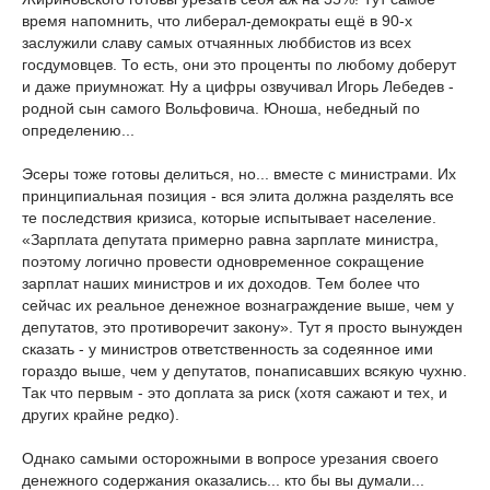
время напомнить, что либерал-демократы ещё в 90-х
заслужили славу самых отчаянных люббистов из всех
госдумовцев. То есть, они это проценты по любому доберут
и даже приумножат. Ну а цифры озвучивал Игорь Лебедев -
родной сын самого Вольфовича. Юноша, небедный по
определению...
Эсеры тоже готовы делиться, но... вместе с министрами. Их
принципиальная позиция - вся элита должна разделять все
те последствия кризиса, которые испытывает население.
«Зарплата депутата примерно равна зарплате министра,
поэтому логично провести одновременное сокращение
зарплат наших министров и их доходов. Тем более что
сейчас их реальное денежное вознаграждение выше, чем у
депутатов, это противоречит закону». Тут я просто вынужден
сказать - у министров ответственность за содеянное ими
гораздо выше, чем у депутатов, понаписавших всякую чухню.
Так что первым - это доплата за риск (хотя сажают и тех, и
других крайне редко).
Однако самыми осторожными в вопросе урезания своего
денежного содержания оказались... кто бы вы думали...