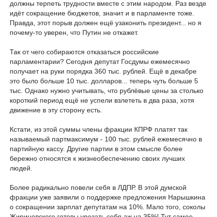
должны терпеть трудности вместе с этим народом. Раз везде
идёт сокращение бюджетов, значит и в парламенте тоже.
Правда, этот порыв должен ещё узаконить президент... но я
почему-то уверен, что Путин не откажет.
Так от чего собираются отказаться российские
парламентарии? Сегодня депутат Госдумы ежемесячно
получает на руки порядка 360 тыс. рублей. Ещё в декабре
это было больше 10 тыс. долларов... теперь чуть больше 5
тыс. Однако нужно учитывать, что рублёвые цены за столько
короткий период ещё не успели взлететь в два раза, хотя
движение в эту сторону есть.
Кстати, из этой суммы члены фракции КПРФ платят так
называемый партмаксимум - 100 тыс. рублей ежемесячно в
партийную кассу. Другие партии в этом смысле более
бережно относятся к жизнеобеспечению своих лучших
людей.
Более радикально повели себя в ЛДПР. В этой думской
фракции уже заявили о поддержке предложения Нарышкина
о сокращении зарплат депутатам на 10%. Мало того, соколы
Жириновского готовы урезать себя аж на 35%! Тут самое