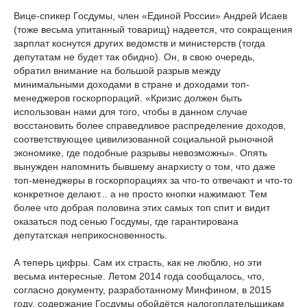
Вице-спикер Госдумы, член «Единой России» Андрей Исаев
(тоже весьма упитанный товарищ) надеется, что сокращения
зарплат коснутся других ведомств и министерств (тогда
депутатам не будет так обидно). Он, в свою очередь,
обратил внимание на большой разрыв между
минимальными доходами в стране и доходами топ-
менеджеров госкорпораций. «Кризис должен быть
использован нами для того, чтобы в данном случае
восстановить более справедливое распределение доходов,
соответствующее цивилизованной социальной рыночной
экономике, где подобные разрывы невозможны». Опять
вынужден напомнить бывшему анархисту о том, что даже
топ-менеджеры в госкорпорациях за что-то отвечают и что-то
конкретное делают... а не просто кнопки нажимают. Тем
более что добрая половина этих самых топ спит и видит
оказаться под сенью Госдумы, где гарантирована
депутатская неприкосновенность.
А теперь цифры. Сам их страсть, как не люблю, но эти
весьма интересные. Летом 2014 года сообщалось, что,
согласно документу, разработанному Минфином, в 2015
году, содержание Госдумы обойдётся налогоплательщикам