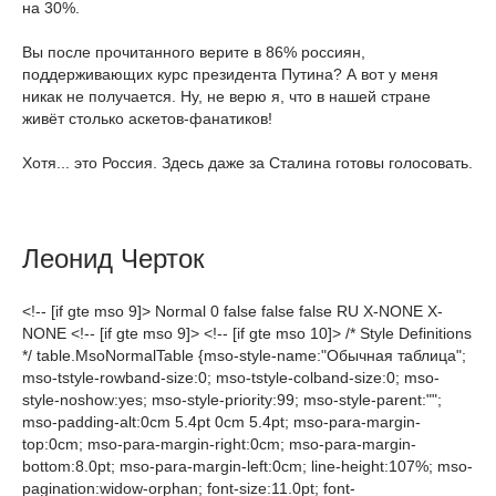
на 30%.
Вы после прочитанного верите в 86% россиян,
поддерживающих курс президента Путина? А вот у меня
никак не получается. Ну, не верю я, что в нашей стране
живёт столько аскетов-фанатиков!
Хотя... это Россия. Здесь даже за Сталина готовы голосовать.
Леонид Черток
<!-- [if gte mso 9]> Normal 0 false false false RU X-NONE X-
NONE <!-- [if gte mso 9]> <!-- [if gte mso 10]> /* Style Definitions
*/ table.MsoNormalTable {mso-style-name:"Обычная таблица";
mso-tstyle-rowband-size:0; mso-tstyle-colband-size:0; mso-
style-noshow:yes; mso-style-priority:99; mso-style-parent:"";
mso-padding-alt:0cm 5.4pt 0cm 5.4pt; mso-para-margin-
top:0cm; mso-para-margin-right:0cm; mso-para-margin-
bottom:8.0pt; mso-para-margin-left:0cm; line-height:107%; mso-
pagination:widow-orphan; font-size:11.0pt; font-