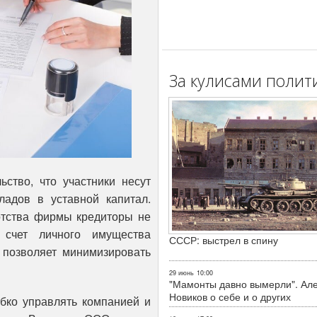
За кулисами полит
ство, что участники несут
ладов в уставной капитал.
ротства фирмы кредиторы не
 счет личного имущества
СССР: выстрел в спину
 позволяет минимизировать
29 июнь
10:00
"Мамонты давно вымерли". Ал
Новиков о себе и о других
ибко управлять компанией и