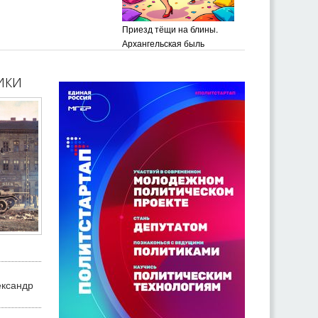
Приезд тёщи на блины.
Архангельская быль
ики
ександр