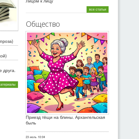
Лицом к лицу
все статьи
Общество
проза)
кой)
 друга.
материалы
Приезд тёщи на блины. Архангельская
быль
23 июль
10:04