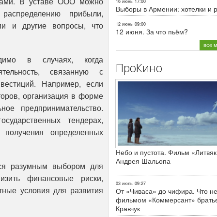
ками. В уставе ООО можно
16 июнь
17:00
Выборы в Армении: хотелки и 
распределению прибыли,
ии и другие вопросы, что
12 июнь
09:00
12 июня. За что пьём?
все 
имо в случаях, когда
ПроКино
тельность, связанную с
вестиций. Например, если
торов, организация в форме
ное предпринимательство.
сударственных тендерах,
, получения определенных
Небо и пустота. Фильм «Литвяк
Андрея Шальопа
тся разумным выбором для
изить финансовые риски,
03 июль
09:27
ятные условия для развития
От «Чиваса» до чифира. Что не
фильмом «Коммерсант» брать
Кравчук