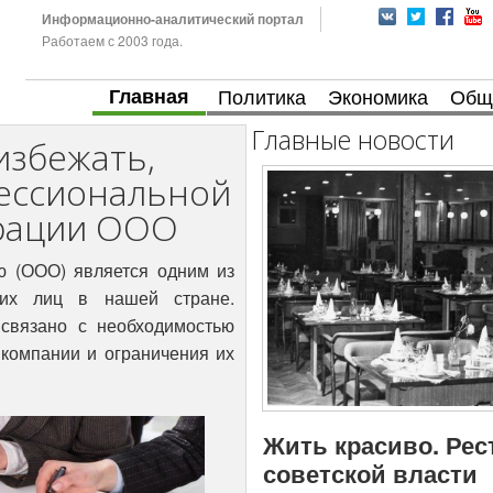
Информационно-аналитический портал
Работаем с 2003 года.
Главная
Политика
Экономика
Общ
Главные новости
избежать,
ессиональной
рации ООО
ю (ООО) является одним из
их лиц в нашей стране.
связано с необходимостью
 компании и ограничения их
Жить красиво. Рес
советской власти