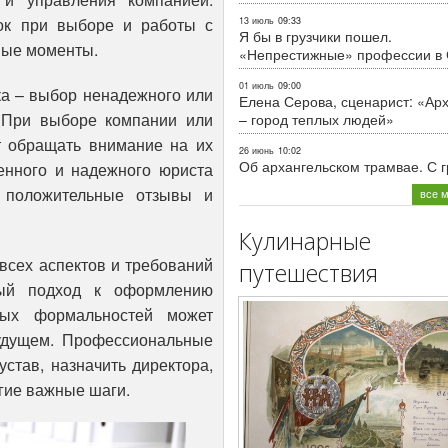
ок при выборе и работы с
13 июль
09:33
Я бы в грузчики пошел.
ные моменты.
«Непрестижные» профессии в
01 июль
09:00
ка – выбор ненадежного или
Елена Серова, сценарист: «Ар
 При выборе компании или
– город теплых людей»
т обращать внимание на их
26 июнь
10:02
Об архангельском трамвае. С 
енного и надежного юриста
 положительные отзывы и
все 
Кулинарные
всех аспектов и требований
путешествия
ый подход к оформлению
мых формальностей может
удущем. Профессиональные
став, назначить директора,
угие важные шаги.