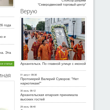
Спонсор рубрики
"Северодвинский торговый центр"
Верую
26 года
но и
на. Эта
Архангельск. По главной улице с иконой
все статьи
иная
01 август
09:30
Протоиерей Валерий Суворов: "Нет
наркотикам!"
30 июль
09:12
Архангельская епархия принимала
высоких гостей
29 июль
08:40