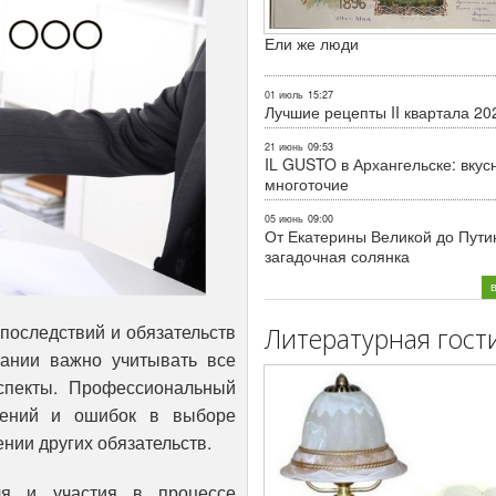
Ели же люди
01 июль
15:27
Лучшие рецепты II квартала 20
21 июнь
09:53
IL GUSTO в Архангельске: вкус
многоточие
05 июнь
09:00
От Екатерины Великой до Пути
загадочная солянка
последствий и обязательств
Литературная гост
ании важно учитывать все
спекты. Профессиональный
умений и ошибок в выборе
нии других обязательств.
ля и участия в процессе