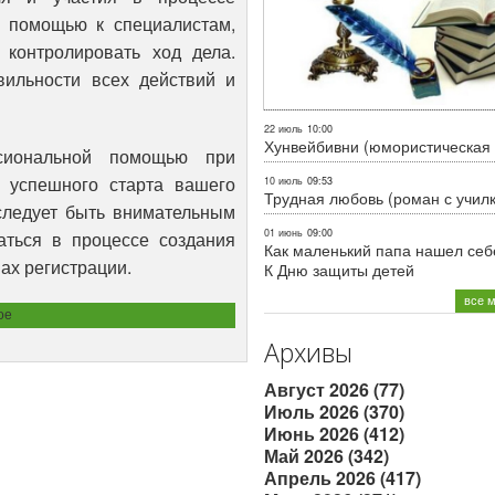
а помощью к специалистам,
 контролировать ход дела.
ильности всех действий и
22 июль
10:00
Хунвейбивни (юмористическая 
сиональной помощью при
 успешного старта вашего
10 июль
09:53
Трудная любовь (роман с учил
 следует быть внимательным
01 июнь
09:00
аться в процессе создания
Как маленький папа нашел себе
пах регистрации.
К Дню защиты детей
все 
ое
Архивы
Август 2026 (77)
Июль 2026 (370)
Июнь 2026 (412)
Май 2026 (342)
Апрель 2026 (417)