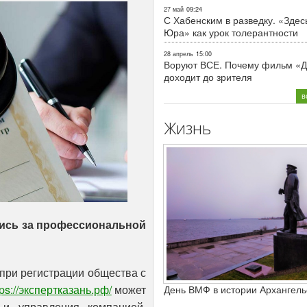
27 май
09:24
С Хабенским в разведку. «Здес
Юра» как урок толерантности
28 апрель
15:00
Воруют ВСЕ. Почему фильм «Д
доходит до зрителя
в
Жизнь
шись за профессиональной
ри регистрации общества с
tps://экспертказань.рф/
может
День ВМФ в истории Архангель
 и управления компанией.