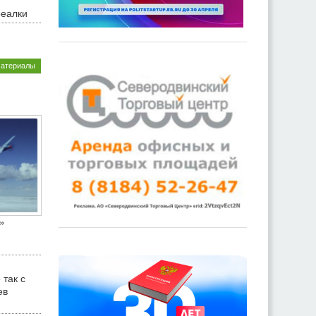
реалки
материалы
»
 так с
ев