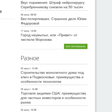
Вкус поражения. Штраф нейрохирургу
Серебренникову снизили на 50 тысяч
ив
06 июль
09:30
Без потерпевших. Странное дело Юлии
Федоровой
17 июнь
13:50
Город неумытых, или «Привет» от
чистюли Морозова
все материалы
Разное
05 август
14:49
Строительство монолитного дома под
ключ в Подмосковье: преимущества и
особенности технологии
05 август
14:48
Торговля акциями США: преимущества
для частных инвесторов и особенности
рынка
22 июль
15:09