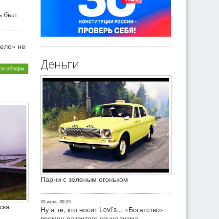
ь был
ело» не
Деньги
се обзоры
Парни с зеленым огоньком
20 июль
09:24
ска
Ну а те, кто носит Levi’s... «Богатство»
времен развитого социализма