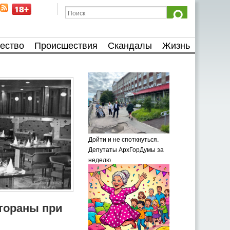
ество
Происшествия
Скандалы
Жизнь
Дойти и не споткнуться.
Депутаты АрхГорДумы за
неделю
тораны при