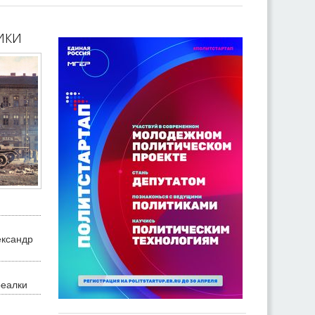
ики
ександр
реалки