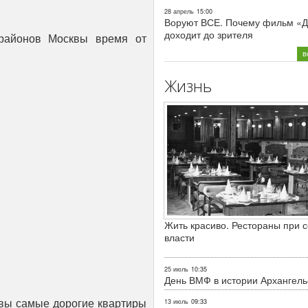
28 апрель
15:00
Воруют ВСЕ. Почему фильм «Д
доходит до зрителя
 районов Москвы время от
в
Жизнь
Жить красиво. Рестораны при с
власти
25 июль
10:35
День ВМФ в истории Архангель
квы самые дорогие квартиры
13 июль
09:33