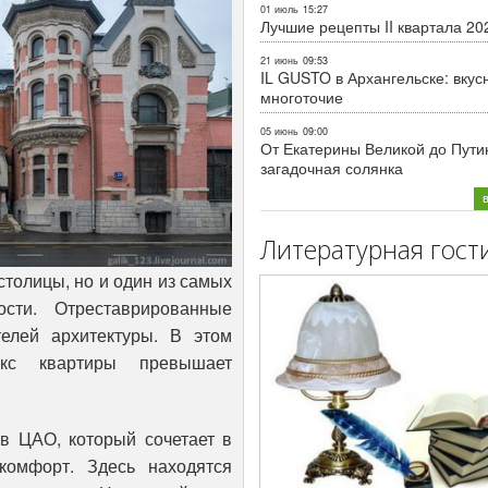
01 июль
15:27
Лучшие рецепты II квартала 20
21 июнь
09:53
IL GUSTO в Архангельске: вкус
многоточие
05 июнь
09:00
От Екатерины Великой до Пути
загадочная солянка
Литературная гост
 столицы, но и один из самых
сти. Отреставрированные
телей архитектуры. В этом
кс квартиры превышает
в ЦАО, который сочетает в
 комфорт. Здесь находятся