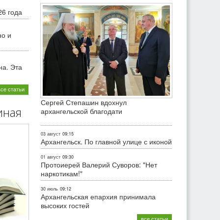
26 года
но и
на. Эта
все статьи
Сергей Степашин вдохнул
иная
архангельской благодати
03 август
09:15
Архангельск. По главной улице с иконой
01 август
09:30
Протоиерей Валерий Суворов: "Нет
наркотикам!"
30 июль
09:12
Архангельская епархия принимала
высоких гостей
все статьи