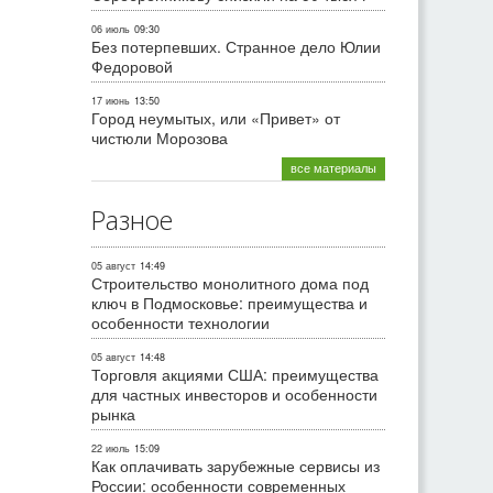
06 июль
09:30
Без потерпевших. Странное дело Юлии
Федоровой
17 июнь
13:50
Город неумытых, или «Привет» от
чистюли Морозова
все материалы
Разное
05 август
14:49
Строительство монолитного дома под
ключ в Подмосковье: преимущества и
особенности технологии
05 август
14:48
Торговля акциями США: преимущества
для частных инвесторов и особенности
рынка
22 июль
15:09
Как оплачивать зарубежные сервисы из
России: особенности современных