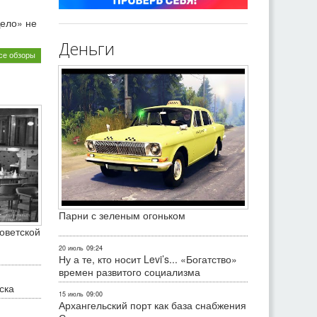
ело» не
Деньги
се обзоры
Парни с зеленым огоньком
оветской
20 июль
09:24
Ну а те, кто носит Levi’s... «Богатство»
времен развитого социализма
ска
15 июль
09:00
Архангельский порт как база снабжения