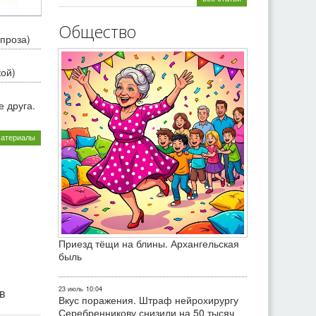
Общество
проза)
кой)
 друга.
материалы
Приезд тёщи на блины. Архангельская
быль
23 июль
10:04
ив
Вкус поражения. Штраф нейрохирургу
Серебренникову снизили на 50 тысяч