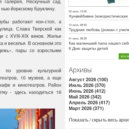
я галерея, Нескучный сад.
 нью-йоркскому Бруклину.
22 июль
10:00
Хунвейбивни (юмористическая 
убы работают нон-стоп, а
10 июль
09:53
улица. Слава Тверской как
Трудная любовь (роман с учил
е с XVIII-XIX веков. Жилье
01 июнь
09:00
а и веселья. В основном это
Как маленький папа нашел себе
К Дню защиты детей
дежь», пары со взрослыми
все 
Архивы
р по уровню культурной
театров, 10 музеев, а еще
Август 2026 (100)
 кафе и кинотеатров. Район
Июль 2026 (370)
Июнь 2026 (412)
тку - здесь находиться 16
Май 2026 (342)
Апрель 2026 (417)
Март 2026 (371)
Показать / скрыть весь арх