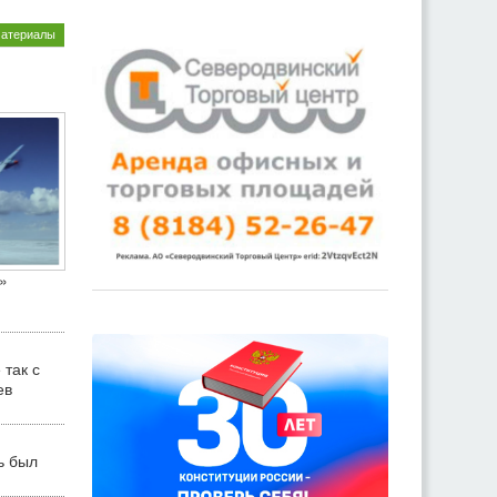
материалы
»
 так с
ев
ь был