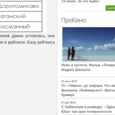
12 июня. За что пьём?
все 
ПроКино
йонов давно устоялась, они
и в рейтинге. Базу рейтинга
Небо и пустота. Фильм «Литвяк
Андрея Шальопа
03 июль
09:27
От «Чиваса» до чифира. Что не
фильмом «Коммерсант» брать
Кравчук
27 май
09:24
С Хабенским в разведку. «Здес
Юра» как урок толерантности