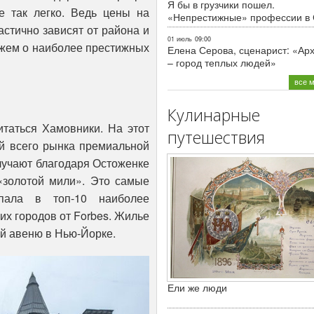
Я бы в грузчики пошел.
е так легко. Ведь цены на
«Непрестижные» профессии в
стично зависят от района и
01 июль
09:00
жем о наиболее престижных
Елена Серова, сценарист: «Ар
– город теплых людей»
все 
Кулинарные
таться Хамовники. На этот
путешествия
й всего рынка премиальной
лучают благодаря Остоженке
«золотой мили». Это самые
пала в топ-10 наиболее
х городов от Forbes. Жилье
й авеню в Нью-Йорке.
Ели же люди