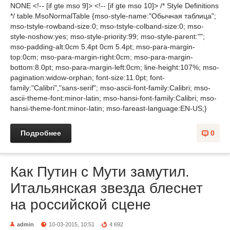
NONE <!-- [if gte mso 9]> <!-- [if gte mso 10]> /* Style Definitions
*/ table.MsoNormalTable {mso-style-name:"Обычная таблица";
mso-tstyle-rowband-size:0; mso-tstyle-colband-size:0; mso-
style-noshow:yes; mso-style-priority:99; mso-style-parent:"";
mso-padding-alt:0cm 5.4pt 0cm 5.4pt; mso-para-margin-
top:0cm; mso-para-margin-right:0cm; mso-para-margin-
bottom:8.0pt; mso-para-margin-left:0cm; line-height:107%; mso-
pagination:widow-orphan; font-size:11.0pt; font-
family:"Calibri","sans-serif"; mso-ascii-font-family:Calibri; mso-
ascii-theme-font:minor-latin; mso-hansi-font-family:Calibri; mso-
hansi-theme-font:minor-latin; mso-fareast-language:EN-US;}
Подробнее
0
Как Путин с Мути замутил.
Итальянская звезда блеснет
на российской сцене
admin
10-03-2015, 10:51
4 692