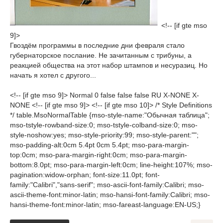
<!-- [if gte mso
9]>
Гвоздём программы в последние дни февраля стало
губернаторское послание. Не зачитанным с трибуны, а
реакцией общества на этот набор штампов и несуразиц. Но
начать я хотел с другого...
<!-- [if gte mso 9]> Normal 0 false false false RU X-NONE X-
NONE <!-- [if gte mso 9]> <!-- [if gte mso 10]> /* Style Definitions
*/ table.MsoNormalTable {mso-style-name:"Обычная таблица";
mso-tstyle-rowband-size:0; mso-tstyle-colband-size:0; mso-
style-noshow:yes; mso-style-priority:99; mso-style-parent:"";
mso-padding-alt:0cm 5.4pt 0cm 5.4pt; mso-para-margin-
top:0cm; mso-para-margin-right:0cm; mso-para-margin-
bottom:8.0pt; mso-para-margin-left:0cm; line-height:107%; mso-
pagination:widow-orphan; font-size:11.0pt; font-
family:"Calibri","sans-serif"; mso-ascii-font-family:Calibri; mso-
ascii-theme-font:minor-latin; mso-hansi-font-family:Calibri; mso-
hansi-theme-font:minor-latin; mso-fareast-language:EN-US;}