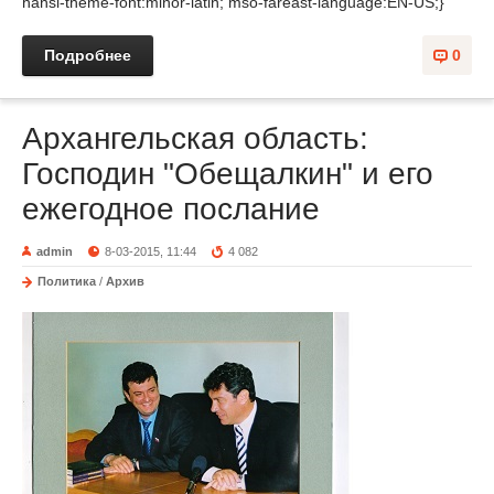
hansi-theme-font:minor-latin; mso-fareast-language:EN-US;}
Подробнее
0
Архангельская область:
Господин "Обещалкин" и его
ежегодное послание
admin
8-03-2015, 11:44
4 082
Политика
/
Архив