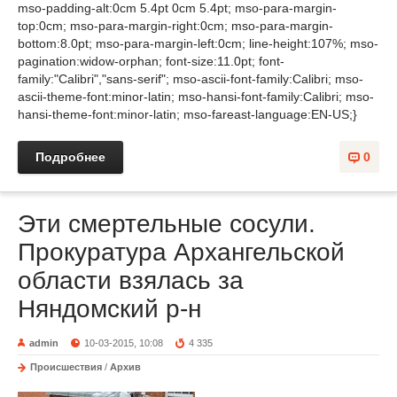
mso-padding-alt:0cm 5.4pt 0cm 5.4pt; mso-para-margin-
top:0cm; mso-para-margin-right:0cm; mso-para-margin-
bottom:8.0pt; mso-para-margin-left:0cm; line-height:107%; mso-
pagination:widow-orphan; font-size:11.0pt; font-
family:"Calibri","sans-serif"; mso-ascii-font-family:Calibri; mso-
ascii-theme-font:minor-latin; mso-hansi-font-family:Calibri; mso-
hansi-theme-font:minor-latin; mso-fareast-language:EN-US;}
Подробнее
0
Эти смертельные сосули.
Прокуратура Архангельской
области взялась за
Няндомский р-н
admin
10-03-2015, 10:08
4 335
Происшествия
/
Архив