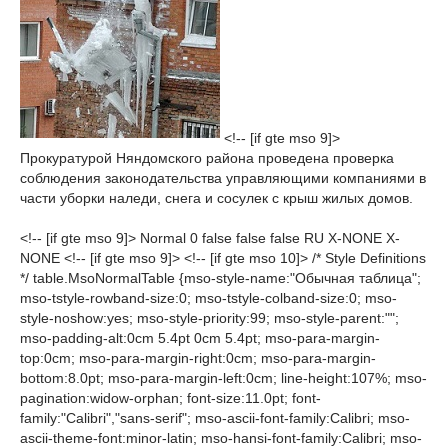
<!-- [if gte mso 9]>
Прокуратурой Няндомского района проведена проверка
соблюдения законодательства управляющими компаниями в
части уборки наледи, снега и сосулек с крыш жилых домов.
<!-- [if gte mso 9]> Normal 0 false false false RU X-NONE X-
NONE <!-- [if gte mso 9]> <!-- [if gte mso 10]> /* Style Definitions
*/ table.MsoNormalTable {mso-style-name:"Обычная таблица";
mso-tstyle-rowband-size:0; mso-tstyle-colband-size:0; mso-
style-noshow:yes; mso-style-priority:99; mso-style-parent:"";
mso-padding-alt:0cm 5.4pt 0cm 5.4pt; mso-para-margin-
top:0cm; mso-para-margin-right:0cm; mso-para-margin-
bottom:8.0pt; mso-para-margin-left:0cm; line-height:107%; mso-
pagination:widow-orphan; font-size:11.0pt; font-
family:"Calibri","sans-serif"; mso-ascii-font-family:Calibri; mso-
ascii-theme-font:minor-latin; mso-hansi-font-family:Calibri; mso-