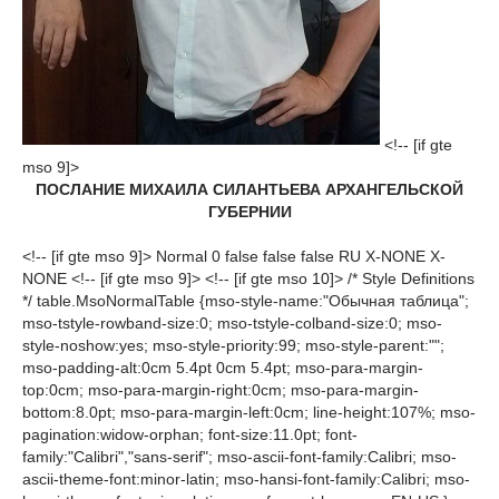
<!-- [if gte
mso 9]>
ПОСЛАНИЕ МИХАИЛА СИЛАНТЬЕВА АРХАНГЕЛЬСКОЙ
ГУБЕРНИИ
<!-- [if gte mso 9]> Normal 0 false false false RU X-NONE X-
NONE <!-- [if gte mso 9]> <!-- [if gte mso 10]> /* Style Definitions
*/ table.MsoNormalTable {mso-style-name:"Обычная таблица";
mso-tstyle-rowband-size:0; mso-tstyle-colband-size:0; mso-
style-noshow:yes; mso-style-priority:99; mso-style-parent:"";
mso-padding-alt:0cm 5.4pt 0cm 5.4pt; mso-para-margin-
top:0cm; mso-para-margin-right:0cm; mso-para-margin-
bottom:8.0pt; mso-para-margin-left:0cm; line-height:107%; mso-
pagination:widow-orphan; font-size:11.0pt; font-
family:"Calibri","sans-serif"; mso-ascii-font-family:Calibri; mso-
ascii-theme-font:minor-latin; mso-hansi-font-family:Calibri; mso-