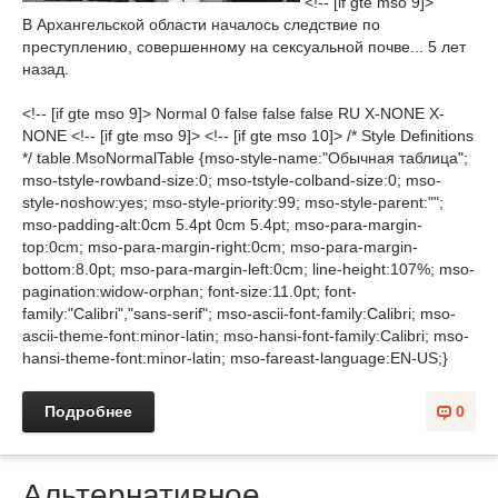
<!-- [if gte mso 9]>
В Архангельской области началось следствие по
преступлению, совершенному на сексуальной почве... 5 лет
назад.
<!-- [if gte mso 9]> Normal 0 false false false RU X-NONE X-
NONE <!-- [if gte mso 9]> <!-- [if gte mso 10]> /* Style Definitions
*/ table.MsoNormalTable {mso-style-name:"Обычная таблица";
mso-tstyle-rowband-size:0; mso-tstyle-colband-size:0; mso-
style-noshow:yes; mso-style-priority:99; mso-style-parent:"";
mso-padding-alt:0cm 5.4pt 0cm 5.4pt; mso-para-margin-
top:0cm; mso-para-margin-right:0cm; mso-para-margin-
bottom:8.0pt; mso-para-margin-left:0cm; line-height:107%; mso-
pagination:widow-orphan; font-size:11.0pt; font-
family:"Calibri","sans-serif"; mso-ascii-font-family:Calibri; mso-
ascii-theme-font:minor-latin; mso-hansi-font-family:Calibri; mso-
hansi-theme-font:minor-latin; mso-fareast-language:EN-US;}
Подробнее
0
Альтернативное