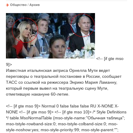
Общество
/
Архив
<!-- [if gte mso
9]>
Известная итальянская актриса Орнелла Мути ведет
переговоры о театральной постановке в России, сообщает
ТАСС со ссылкой на режиссера Энрико Мария Ламанну,
который первым вывел на театральную сцену Мути,
отметившую накануне 60-летие.
<!-- [if gte mso 9]> Normal 0 false false false RU X-NONE X-
NONE <!-- [if gte mso 9]> <!-- [if gte mso 10]> /* Style Definitions
*/ table.MsoNormalTable {mso-style-name:"Обычная таблица";
mso-tstyle-rowband-size:0; mso-tstyle-colband-size:0; mso-
style-noshow:yes; mso-style-priority:99; mso-style-parent:"";