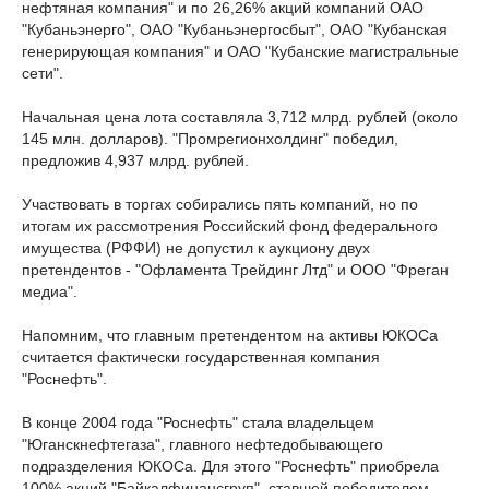
нефтяная компания" и по 26,26% акций компаний ОАО
"Кубаньэнерго", ОАО "Кубаньэнергосбыт", ОАО "Кубанская
генерирующая компания" и ОАО "Кубанские магистральные
сети".
Начальная цена лота составляла 3,712 млрд. рублей (около
145 млн. долларов). "Промрегионхолдинг" победил,
предложив 4,937 млрд. рублей.
Участвовать в торгах собирались пять компаний, но по
итогам их рассмотрения Российский фонд федерального
имущества (РФФИ) не допустил к аукциону двух
претендентов - "Офламента Трейдинг Лтд" и ООО "Фреган
медиа".
Напомним, что главным претендентом на активы ЮКОСа
считается фактически государственная компания
"Роснефть".
В конце 2004 года "Роснефть" стала владельцем
"Юганскнефтегаза", главного нефтедобывающего
подразделения ЮКОСа. Для этого "Роснефть" приобрела
100% акций "Байкалфинансгруп", ставшей победителем