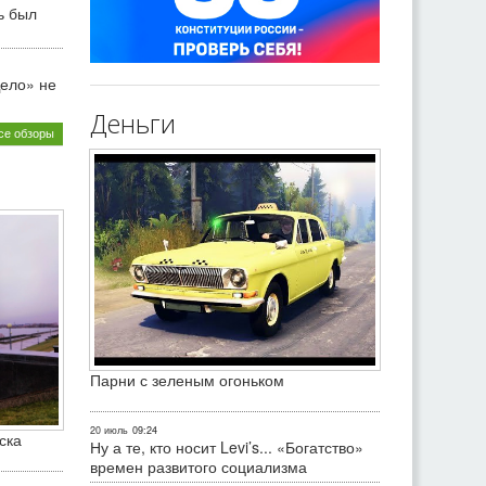
ь был
ело» не
Деньги
се обзоры
Парни с зеленым огоньком
20 июль
09:24
ска
Ну а те, кто носит Levi’s... «Богатство»
времен развитого социализма