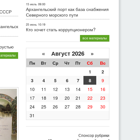
15 июль
09:00
Архангельский порт как база снабжения
 СССР
Северного морского пути
25 июнь
10:19
хангельск
Кто хочет стать коррупционером?
все материалы
грустью
«
Август 2026 »
материалы
Пн
Вт
Ср
Чт
Пт
Сб
Вс
1
2
3
4
5
6
7
8
9
10
11
12
13
14
15
16
17
18
19
20
21
22
23
24
25
26
27
28
29
30
31
Спонсор рубрики