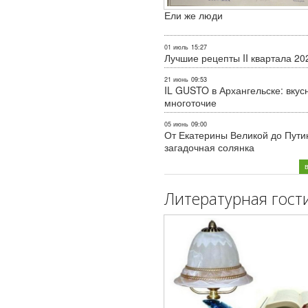
Ели же люди
01 июль
15:27
Лучшие рецепты II квартала 20
21 июнь
09:53
IL GUSTO в Архангельске: вкус
многоточие
05 июнь
09:00
От Екатерины Великой до Пути
загадочная солянка
Литературная гост