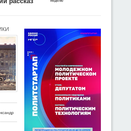
ий рассказ
неделю
ики
ександр