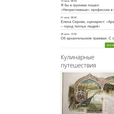
13 июль
09:33
Я бы в грузчики пошел.
«Непрестижные» профессии в
01 июль
09:00
Елена Серова, сценарист: «Ар
– город теплых людей»
26 июнь
10:02
Об архангельском трамвае. С 
все 
Кулинарные
путешествия