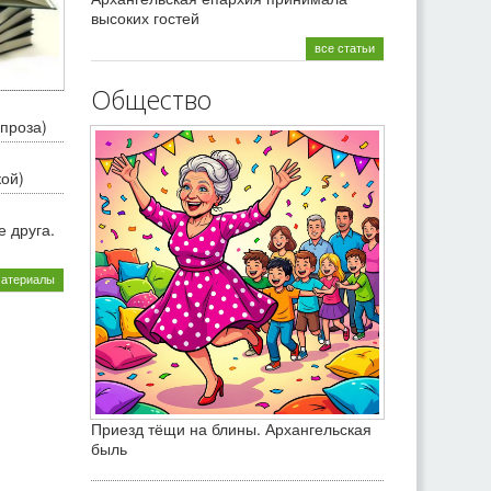
высоких гостей
все статьи
Общество
проза)
кой)
 друга.
материалы
Приезд тёщи на блины. Архангельская
быль