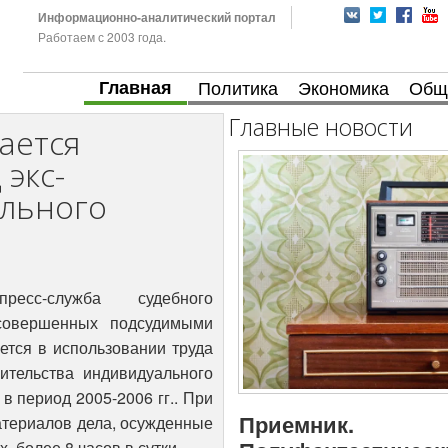
Информационно-аналитический портал
Работаем с 2003 года.
Главная
Политика
Экономика
Общ
Главные новости
ается
 экс-
льного
есс-служба судебного
 совершенных подсудимыми
ется в использовании труда
ительства индивидуального
в период 2005-2006 гг.. При
Приемник.
материалов дела, осужденные
, более 8 часов в сутки.