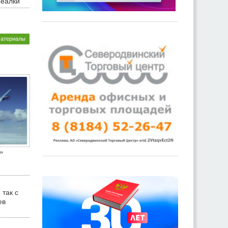
реалки
материалы
»
 так с
ев