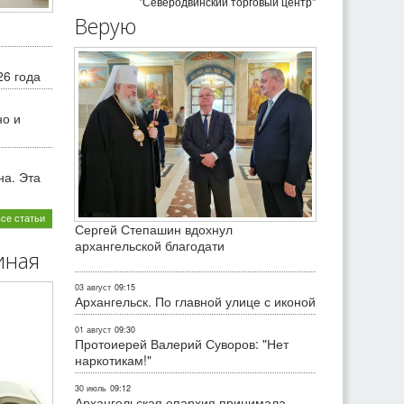
"Северодвинский торговый центр"
Верую
26 года
но и
на. Эта
все статьи
Сергей Степашин вдохнул
архангельской благодати
иная
03 август
09:15
Архангельск. По главной улице с иконой
01 август
09:30
Протоиерей Валерий Суворов: "Нет
наркотикам!"
30 июль
09:12
Архангельская епархия принимала