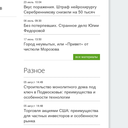
23 июль
10:04
Вкус поражения. Штраф нейрохирургу
ив
Серебренникову снизили на 50 тысяч
06 июль
09:30
Без потерпевших. Странное дело Юлии
Федоровой
17 июнь
13:50
Город неумытых, или «Привет» от
чистюли Морозова
все материалы
Разное
05 август
14:49
Строительство монолитного дома под
ключ в Подмосковье: преимущества и
особенности технологии
05 август
14:48
Торговля акциями США: преимущества
для частных инвесторов и особенности
рынка