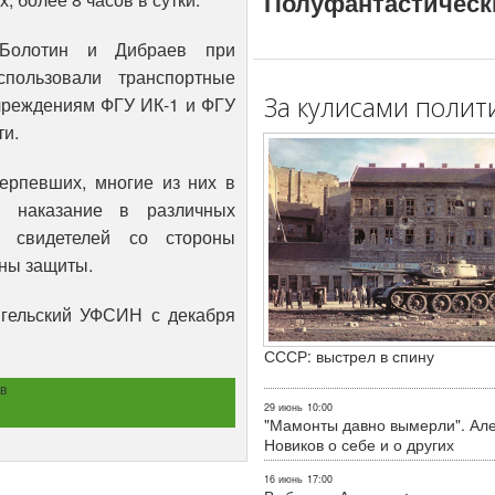
Полуфантастическ
 Болотин и Дибраев при
спользовали транспортные
За кулисами полит
чреждениям ФГУ ИК-1 и ФГУ
ти.
ерпевших, многие из них в
 наказание в различных
0 свидетелей со стороны
оны защиты.
нгельский УФСИН с декабря
СССР: выстрел в спину
в
29 июнь
10:00
"Мамонты давно вымерли". Ал
Новиков о себе и о других
16 июнь
17:00