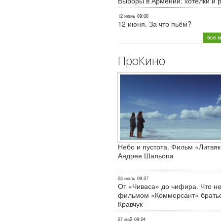
Выборы в Армении: хотелки и 
12 июнь
09:00
12 июня. За что пьём?
все 
ПроКино
Небо и пустота. Фильм «Литвяк
Андрея Шальопа
03 июль
09:27
От «Чиваса» до чифира. Что не
фильмом «Коммерсант» брать
Кравчук
27 май
09:24