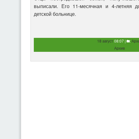
выписали. Его 11-месячная и 4-летняя д
детской больнице.
18 август
08:07 |
:
Арх
Архив