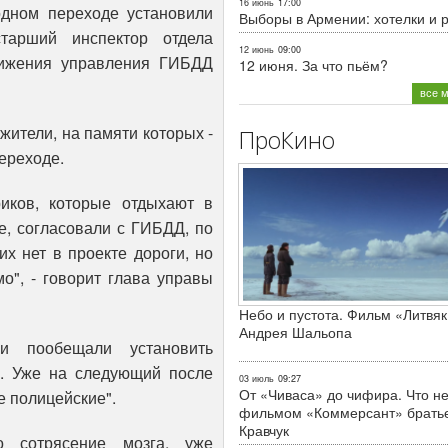
16 июнь
17:00
дном переходе установили
Выборы в Армении: хотелки и 
старший инспектор отдела
12 июнь
09:00
вижения управления ГИБДД
12 июня. За что пьём?
все 
ители, на памяти которых -
ПроКино
ереходе.
риков, которые отдыхают в
е, согласовали с ГИБДД, по
их нет в проекте дороги, но
о", - говорит глава управы
Небо и пустота. Фильм «Литвяк
Андрея Шальопа
и пообещали установить
и. Уже на следующий после
03 июль
09:27
От «Чиваса» до чифира. Что не
е полицейские".
фильмом «Коммерсант» брать
Кравчук
о сотрясение мозга, уже