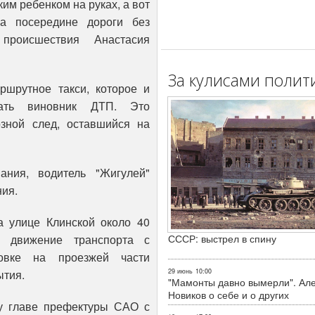
ким ребенком на руках, а вот
ла посередине дороги без
происшествия Анастасия
За кулисами полит
шрутное такси, которое и
ать виновник ДТП. Это
озной след, оставшийся на
ания, водитель "Жигулей"
ния.
а улице Клинской около 40
СССР: выстрел в спину
 движение транспорта с
овке на проезжей части
29 июнь
10:00
ытия.
"Мамонты давно вымерли". Ал
Новиков о себе и о других
у главе префектуры САО с