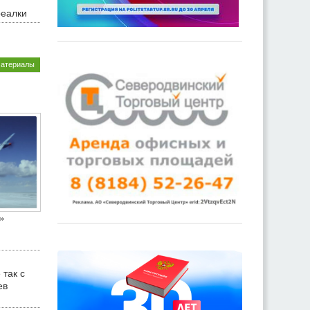
реалки
материалы
»
 так с
ев