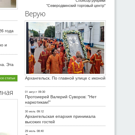
Спонсор рубрики
"Северодвинский торговый центр"
Верую
26 года
но и
на. Эта
Архангельск. По главной улице с иконой
все статьи
иная
01 август
09:30
Протоиерей Валерий Суворов: "Нет
наркотикам!"
30 июль
09:12
Архангельская епархия принимала
высоких гостей
29 июль
08:40