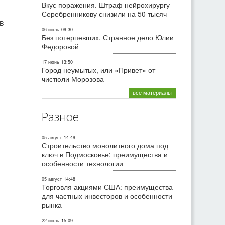
Вкус поражения. Штраф нейрохирургу
Серебренникову снизили на 50 тысяч
ив
06 июль
09:30
Без потерпевших. Странное дело Юлии
Федоровой
17 июнь
13:50
Город неумытых, или «Привет» от
чистюли Морозова
все материалы
Разное
05 август
14:49
Строительство монолитного дома под
ключ в Подмосковье: преимущества и
особенности технологии
05 август
14:48
Торговля акциями США: преимущества
для частных инвесторов и особенности
рынка
22 июль
15:09