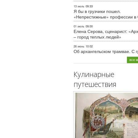
13 июль
09:33
Я бы в грузчики пошел.
«Непрестижные» профессии в
01 июль
09:00
Елена Серова, сценарист: «Ар
– город теплых людей»
26 июнь
10:02
Об архангельском трамвае. С 
все 
Кулинарные
путешествия