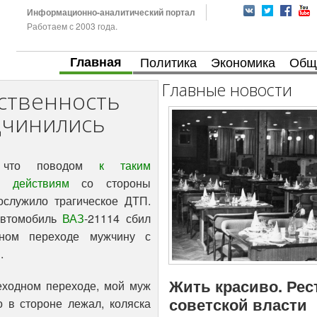
Информационно-аналитический портал
Работаем с 2003 года.
Главная
Политика
Экономика
Общ
Главные новости
ственность
дчинились
, что поводом
к таким
м действиям
со стороны
ослужило трагическое ДТП.
автомобиль
ВАЗ
-21114 сбил
ном переходе мужчину с
.
Жить красиво. Рес
шеходном переходе, мой муж
советской власти
о в стороне лежал, коляска