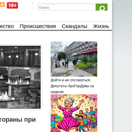
ество
Происшествия
Скандалы
Жизнь
Дойти и не споткнуться.
Депутаты АрхГорДумы за
неделю
тораны при