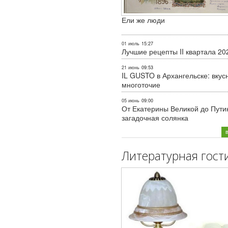
Ели же люди
01 июль
15:27
Лучшие рецепты II квартала 20
21 июнь
09:53
IL GUSTO в Архангельске: вкус
многоточие
05 июнь
09:00
От Екатерины Великой до Пути
загадочная солянка
Литературная гост