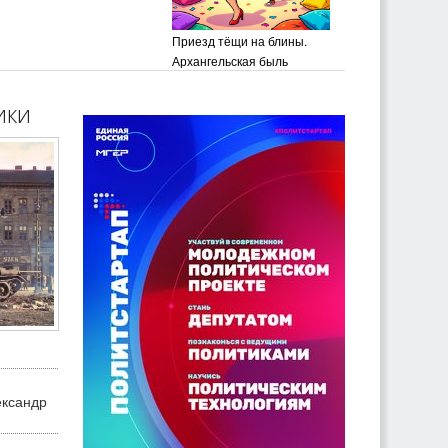
Приезд тёщи на блины.
Архангельская быль
ики
ександр