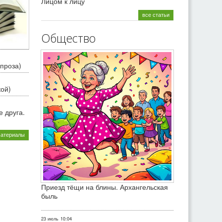
Лицом к лицу
все статьи
Общество
проза)
кой)
 друга.
материалы
Приезд тёщи на блины. Архангельская
быль
23 июль
10:04