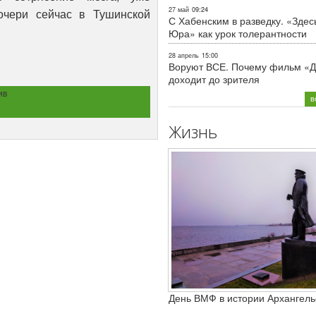
27 май
09:24
очери сейчас в Тушинской
С Хабенским в разведку. «Здес
Юра» как урок толерантности
28 апрель
15:00
Воруют ВСЕ. Почему фильм «Д
доходит до зрителя
ив
в
Жизнь
День ВМФ в истории Архангель