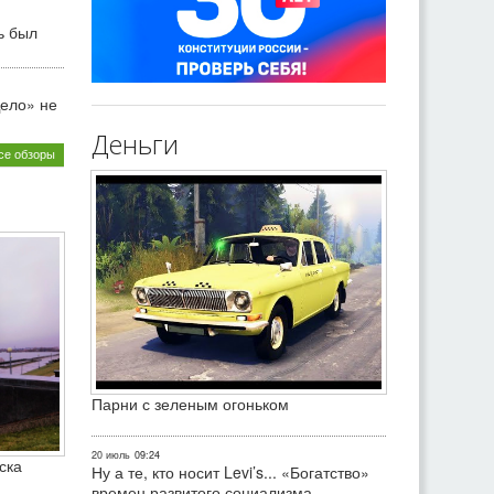
ь был
ело» не
Деньги
се обзоры
Парни с зеленым огоньком
20 июль
09:24
ска
Ну а те, кто носит Levi’s... «Богатство»
времен развитого социализма