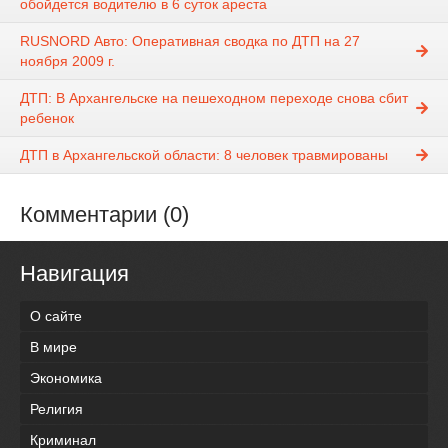
обойдется водителю в 6 суток ареста
RUSNORD Авто: Оперативная сводка по ДТП на 27
ноября 2009 г.
ДТП: В Архангельске на пешеходном переходе снова сбит
ребенок
ДТП в Архангельской области: 8 человек травмированы
Комментарии (0)
Навигация
О сайте
В мире
Экономика
Религия
Криминал