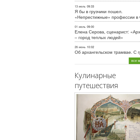
13 июль
09:33
Я бы в грузчики пошел.
«Непрестижные» профессии в
01 июль
09:00
Елена Серова, сценарист: «Ар
– город теплых людей»
26 июнь
10:02
Об архангельском трамвае. С 
все 
Кулинарные
путешествия