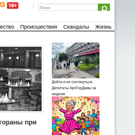
ество
Происшествия
Скандалы
Жизнь
Дойти и не споткнуться.
Депутаты АрхГорДумы за
неделю
тораны при