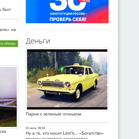
ь был
ело» не
Деньги
се обзоры
Парни с зеленым огоньком
20 июль
09:24
ска
Ну а те, кто носит Levi’s... «Богатство»
времен развитого социализма