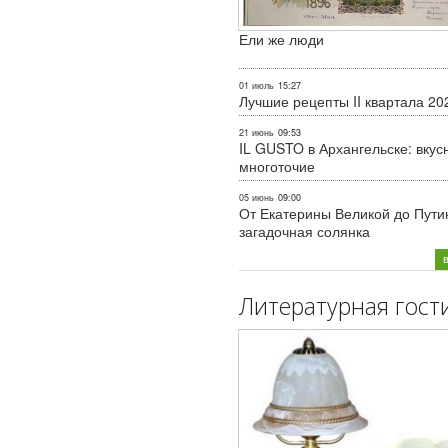
Ели же люди
01 июль
15:27
Лучшие рецепты II квартала 20
21 июнь
09:53
IL GUSTO в Архангельске: вкус
многоточие
05 июнь
09:00
От Екатерины Великой до Пути
загадочная солянка
Литературная гост