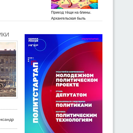
Приезд тёщи на блины.
Архангельская быль
ики
ександр