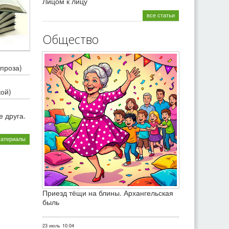
Лицом к лицу
все статьи
Общество
проза)
кой)
 друга.
материалы
Приезд тёщи на блины. Архангельская
быль
23 июль
10:04