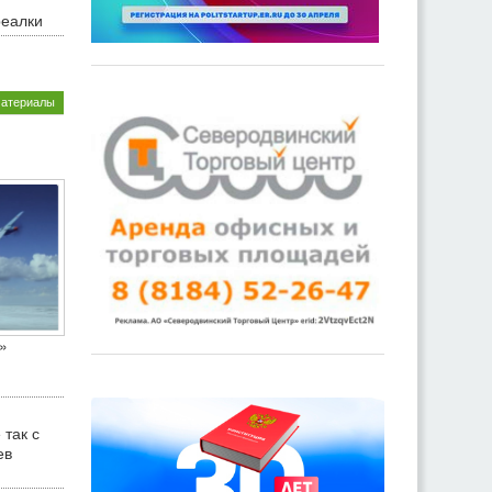
реалки
материалы
»
 так с
ев