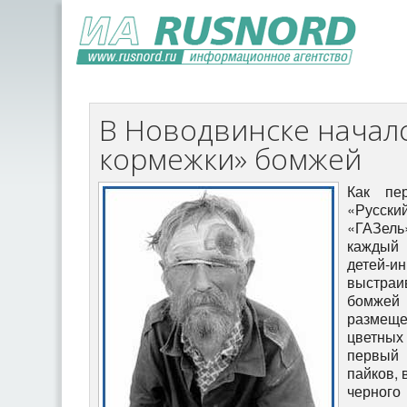
В Новодвинске началс
кормежки» бомжей
Как пе
«Русск
«ГАЗел
каждый 
детей-
выстра
бомжей 
размещ
цветных
первый
пайков, 
черного