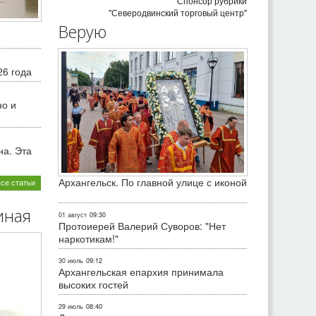
Спонсор рубрики
"Северодвинский торговый центр"
Верую
26 года
но и
на. Эта
Архангельск. По главной улице с иконой
все статьи
иная
01 август
09:30
Протоиерей Валерий Суворов: "Нет
наркотикам!"
30 июль
09:12
Архангельская епархия принимала
высоких гостей
29 июль
08:40