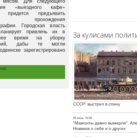
 мясом. Для следующего
ния «выездного кафе»
 придется предъявить
очку прохождения
рафии. Городская власть
планирует привлечь их в
За кулисами полит
йшее время на уборку
торий, дабы те могли
одвинске зарегистрировано
хив
СССР: выстрел в спину
29 июнь
10:00
"Мамонты давно вымерли". Ал
Новиков о себе и о других