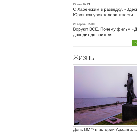
27 май
09:24
С Хабенским в разведку. «Здес
Юра» как урок толерантности
28 апрель
15:00
Воруют ВСЕ. Почему фильм «Д
доходит до зрителя
в
Жизнь
День ВМФ в истории Архангель