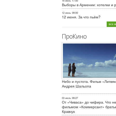
16 июнь
17:00
Выборы в Армении: хотелки и 
12 июнь
09:00
12 июня. За что пьём?
все 
ПроКино
Небо и пустота. Фильм «Литвяк
Андрея Шальопа
03 июль
09:27
От «Чиваса» до чифира. Что не
фильмом «Коммерсант» брать
Кравчук