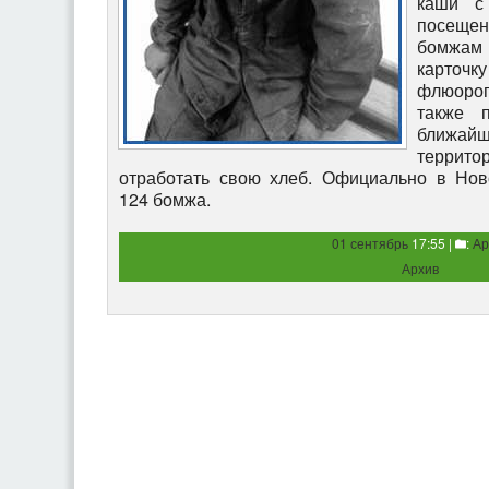
каши с
посеще
бомжам
карт
флюорог
также 
ближа
терри
отработать свою хлеб. Официально в Нов
124 бомжа.
01 сентябрь
17:55 |
:
Ар
Архив