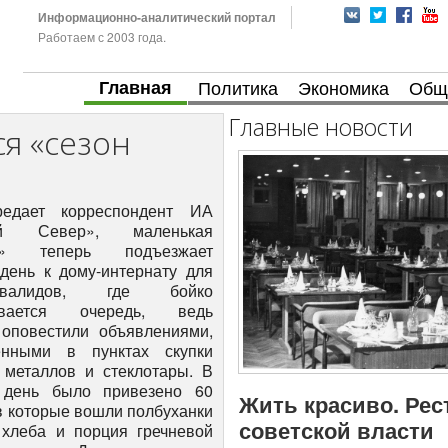
Информационно-аналитический портал
Работаем с 2003 года.
Главная
Политика
Экономика
Общ
Главные новости
я «сезон
редает корреспондент ИА
ий Север», маленькая
ь» теперь подъезжает
день к дому-интернату для
инвалидов, где бойко
ивается очередь, ведь
оповестили объявлениями,
енными в пунктах скупки
 металлов и стеклотары. В
 день было привезено 60
Жить красиво. Рес
в которые вошли полбуханки
советской власти
 хлеба и порция гречневой