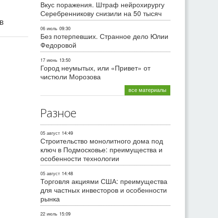
Вкус поражения. Штраф нейрохирургу
Серебренникову снизили на 50 тысяч
ив
06 июль
09:30
Без потерпевших. Странное дело Юлии
Федоровой
17 июнь
13:50
Город неумытых, или «Привет» от
чистюли Морозова
все материалы
Разное
05 август
14:49
Строительство монолитного дома под
ключ в Подмосковье: преимущества и
особенности технологии
05 август
14:48
Торговля акциями США: преимущества
для частных инвесторов и особенности
рынка
22 июль
15:09